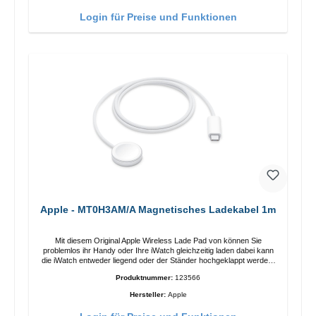
Funktionen Kabellose Ladeleistung von bis zu 15 W für schnelles
Laden Kompatibel mit der MagSafe-Technologie für Ihr iPhone 12-
Login für Preise und Funktionen
Serie Laden Sie Ihr iPhone bequem vertikal oder horizontal auf Auf
Komfort ausgelegt Kabelloses Laden Ihres kabellosen AirPods-
Gehäuses mit einer maximalen Ausgangsleistung von 5 W Intelligente
Lade-LED-Anzeige
Apple - MT0H3AM/A Magnetisches Ladekabel 1m
Mit diesem Original Apple Wireless Lade Pad von können Sie
problemlos ihr Handy oder Ihre iWatch gleichzeitig laden dabei kann
die iWatch entweder liegend oder der Ständer hochgeklappt werden.
Eigenschaften Schnelles Kabelloses Laden Farbe: Weiss
Produktnummer:
123566
Hersteller:
Apple