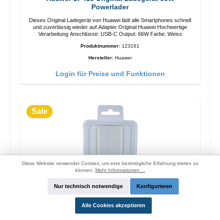
Powerlader
Dieses Original Ladegerät von Huawei lädt alle Smartphones schnell
und zuverlässig wieder auf.Adapter Original Huawei Hochwertige
Verarbeitung Anschlüsse: USB-C Output: 66W Farbe: Weiss
Produktnummer:
123161
Hersteller:
Huawei
Login für Preise und Funktionen
Sale
Diese Website verwendet Cookies, um eine bestmögliche Erfahrung bieten zu
können.
Mehr Informationen ...
Nur technisch notwendige
Konfigurieren
Alle Cookies akzeptieren
OPPO OP52JAEH Original Ladegerät 10W