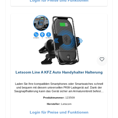
Login für Preise und Funktionen
Letscom Line A KFZ Auto Handyhalter Halterung
Laden Sie Ihre kompatiblen Smartphones oder Smartwatches schnell
und bequem mit diesem universellen PKW-Ladegerät auf. Dank der
Saugnapfhalterung kann das Gerät sicher am Armaturenbrett befestigt
werden. Hinweis: Ein Car-Charger ist nicht im Lieferumfang enthalten.
Produktnummer:
123509
Eigenschaften Output: Schnellladen: 15 W / 10 W Standardladen: 5 W
QI-Standard Farbe: Schwarz
Hersteller:
Letscom
Login für Preise und Funktionen