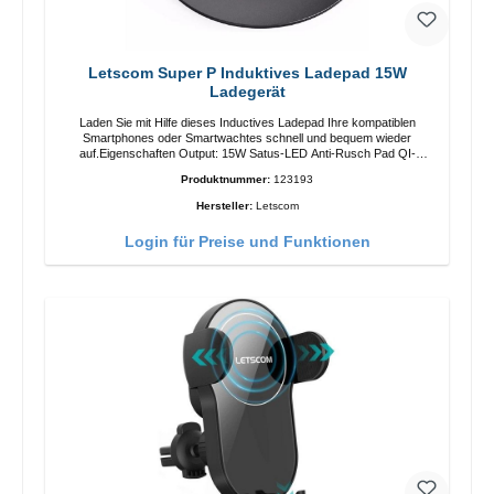
Letscom Super P Induktives Ladepad 15W
Ladegerät
Laden Sie mit Hilfe dieses Inductives Ladepad Ihre kompatiblen
Smartphones oder Smartwachtes schnell und bequem wieder
auf.Eigenschaften Output: 15W Satus-LED Anti-Rusch Pad QI-
Standart Farbe: SchwarzColor: blackLiferumfang Ladepad Anleitung
Produktnummer:
123193
Kabel
Hersteller:
Letscom
Login für Preise und Funktionen