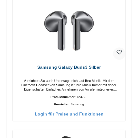
Samsung Galaxy Buds3 Silber
Verzichten Sie auch Unterwegs nicht auf Ihre Musik. Mit dem
Bluetooth Headset von Samsung ist Ihre Musik Immer mit dabei.
Eigenschaften Einfaches Annehmen von Anrufen integriertes
Mikrophone Ergonomisches Design Schutzklasse:IP57 Farbe:Silber
Produktnummer:
123728
Technische Daten: Bluetooth: 5.4 Reichweite: 10m Ladezeit: 2h
Laufzeit: 6h/30h ohne ANC, 5h/24h mit ANC Aufladen mit: USB-C/li>
Hersteller:
Samsung
Lieferumfang Galaxy Buds3 Kabel: USB zu USB-C 2x earGels
Ohrbügel Kurzanleitung / Garantie / Warnhinweise
Login für Preise und Funktionen