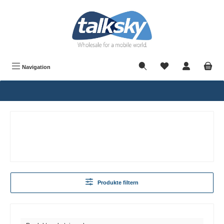
alt springen
Navigation
Produkte filtern