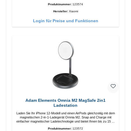
Länge: 1m USB-A zu USB-C Farbe: Weiss
Produktnummer:
123574
Hersteller:
Xiaomi
Login für Preise und Funktionen
Adam Elements Omnia M2 MagSafe 2in1
Ladestation
Laden Sie Ihr iPhone 12-Modell und einen AirPods gleichzeitig mit dem
magnetischen 2-in-1-Ladegerät Omnia M2. Snap and Charge mit
einfacher magnetischer Ladetechnologie und bietet Ihnen bis zu 15 W
max. Ausgabe. Mit 15 W Leistung und MagSafe-Technologie
Produktnummer:
123572
ermöglicht das Design mit einstellbarem Ladewinkel eine einfache