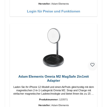
Anpassung der Ladeposition für das iPhone 12 für das beste Erlebnis.
Hersteller:
Adam Elements
Funktionen Kabellose Ladeleistung von bis zu 15 W für schnelles
Laden Kompatibel mit der MagSafe-Technologie für Ihr iPhone 12-
Login für Preise und Funktionen
Serie Laden Sie Ihr iPhone bequem vertikal oder horizontal auf Auf
Komfort ausgelegt Kabelloses Laden Ihres kabellosen AirPods-
Gehäuses mit einer maximalen Ausgangsleistung von 5 W Intelligente
Lade-LED-Anzeige
Adam Elements Omnia M2 MagSafe 2in1mit
Adapter
Laden Sie Ihr iPhone 12-Modell und einen AirPods gleichzeitig mit dem
magnetischen 2-in-1-Ladegerät Omnia M2. Snap and Charge mit
einfacher magnetischer Ladetechnologie und bietet Ihnen bis zu 15 W
max. Ausgabe. Mit 15 W Leistung und MagSafe-Technologie
Produktnummer:
123571
ermöglicht das Design mit einstellbarem Ladewinkel eine einfache
Anpassung der Ladeposition für das iPhone 12 für das beste Erlebnis.
Hersteller:
Adam Elements