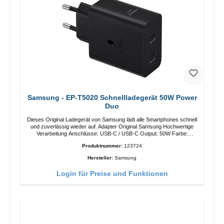
Samsung - EP-T5020 Schnellladegerät 50W Power
Duo
Dieses Original Ladegerät von Samsung lädt alle Smartphones schnell
und zuverlässig wieder auf. Adapter Original Samsung Hochwertige
Verarbeitung Anschlüsse: USB-C / USB-C Output: 50W Farbe:
Schwarz Kabel Länge: 1m USB-A / USB-C zu USB-C Farbe:
Produktnummer:
123724
Schwarz/li>
Hersteller:
Samsung
Login für Preise und Funktionen