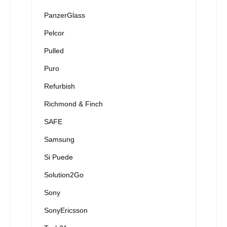
PanzerGlass
Pelcor
Pulled
Puro
Refurbish
Richmond & Finch
SAFE
Samsung
Si Puede
Solution2Go
Sony
SonyEricsson