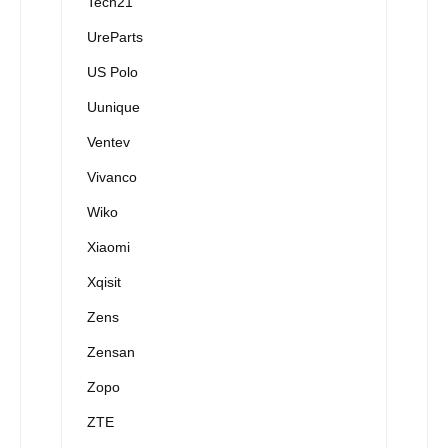
Tech21
UreParts
US Polo
Uunique
Ventev
Vivanco
Wiko
Xiaomi
Xqisit
Zens
Zensan
Zopo
ZTE