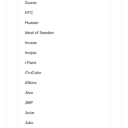
Guess
HTC
Huawei
Ideal of Sweden
Incase
Incipio
i-Paint
iTruColor
itSkins
Jivo
JMP
Jucie
Juku