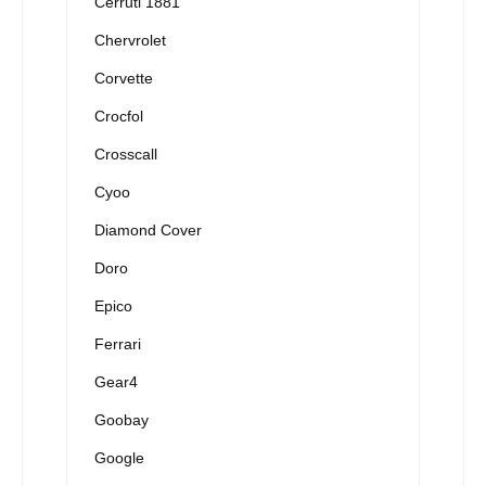
Cerruti 1881
Chervrolet
Corvette
Crocfol
Crosscall
Cyoo
Diamond Cover
Doro
Epico
Ferrari
Gear4
Goobay
Google