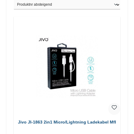
Jivo JI-1863 2in1 Micro/Lightning Ladekabel MfI