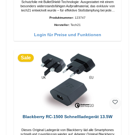
Schutzfolie mit BulletShield-Technologie: Ausgestattet mit einem
besonders widerstandsfähigen Aufprallmaterial, das exklusiv von
tech21 entwickelt wurde – für effektive Stoßdämpfung bei jedem
einzelnen Aufprall. Kratzfeste Oberfläche: Bietet zuverlässigen
Produktnummer:
123747
Schutz vor alltäglichen Kratzern und sorgt dafür, dass Ihr Display
klar und glatt bleibt. Ultradünnes Design: Ermöglicht eine klare Sicht
Hersteller:
Tech21
auf Ihre Inhalte und eine präzise Steuerung mit minimaler
Berührung. Gebogene Passform: Passt sich den leichten
Login für Preise und Funktionen
Rundungen Ihres Bildschirms an und schützt ihn nahtlos von Rand
zu Rand. Dreifacher Schutzmechanismus: Drei Lagen innovativer
Stoßschutz absorbieren Aufprallenergie und verhindern, dass sie Ihr
Display erreicht.
Sale
Blackberry RC-1500 Schnellladegerät 13.5W
Dieses Original Ladegerät von Blackberry läd alle Smartphones
schnell und zuverlässsig wieder auf. Adapter Original Blackberry