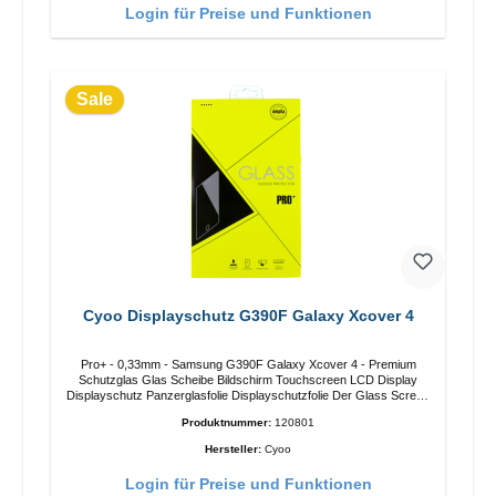
Login für Preise und Funktionen
Sale
Cyoo Displayschutz G390F Galaxy Xcover 4
Pro+ - 0,33mm - Samsung G390F Galaxy Xcover 4 - Premium
Schutzglas Glas Scheibe Bildschirm Touchscreen LCD Display
Displayschutz Panzerglasfolie Displayschutzfolie Der Glass Screen
Protector Pro+ bietet neuartige Glasmembran
Produktnummer:
120801
Produkteigenschaften. Dieses Displayschutz Glas besteht aus 4
verschiedenen Schichten:Optischer SilikonkleberOptische PET-
Hersteller:
Cyoo
BeschichtungGehärtetes Glas MaterialNano-
Oberflächenbeschichtung Super starke 9H OberflächenhärteAnti-
Login für Preise und Funktionen
SchockHD TransparenzEchtglasAnti-FingerabdruckGarantiert