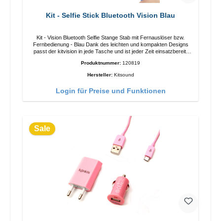
Kit - Selfie Stick Bluetooth Vision Blau
Kit - Vision Bluetooth Selfie Stange Stab mit Fernauslöser bzw.
Fernbedienung - Blau Dank des leichten und kompakten Designs
passt der kitvision in jede Tasche und ist jeder Zeit einsatzbereit.
Eigenschaften 360 Grad anpassbarer Aufsatz für den optimalen
Produktnummer:
120819
Winkel bei der Aufnahme Kompaktes handliches DesignStablänge:
23cm (min.) bis 110 cm (max.) Maximales Kameragewicht:
Hersteller:
Kitsound
500gFarbe: Blau Lieferumfang:Kit - Vision Bluetooth Selfie
StickAnleitungSicherheitshinweise
Login für Preise und Funktionen
Sale