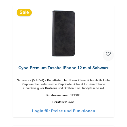
Sale
Cyoo Premium Tasche iPhone 12 mini Schwarz
Schwarz - (5.4 Zoll) - Kunstleder Hard Book Case Schutzhülle Hülle
Klapptasche Ledertasche Klapphülle Schützt Ihr Smartphone
zuverlässig vor Kratzern und Stößen: Die Handytasche mit
Standfunktion mit passgenauen Aussparungen für Anschlüsse und
Produktnummer:
121906
Kameraobjektiv. Besonders interessant: die authentisch gearbeitete
Kunstlederoberfläche.Kunstleder OberflächePerfekter Halt: Flexibler
Hersteller:
Cyoo
Kunststoff umschließt die Kanten des Smartphones3
Visitenkartenfach StandfunktionMagnetverschlussSicherer Halt in
Login für Preise und Funktionen
der Hand100% passgenauSchützt vor Kratzern, Schmutz, Staub,
Schäden und GebrauchsspurenFarbe: Schwarz