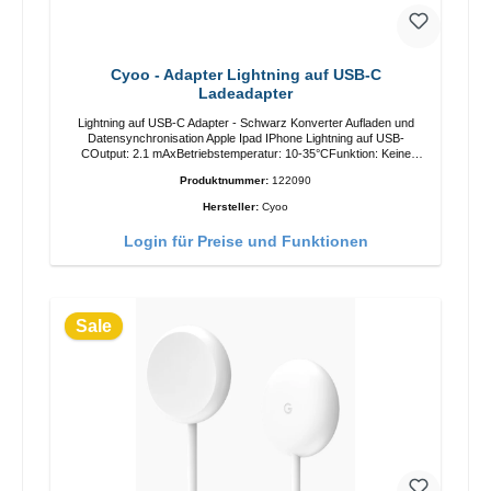
Cyoo - Adapter Lightning auf USB-C
Ladeadapter
Lightning auf USB-C Adapter - Schwarz Konverter Aufladen und
Datensynchronisation Apple Ipad IPhone Lightning auf USB-
COutput: 2.1 mAxBetriebstemperatur: 10-35°CFunktion: Keine
Computerübertragung, kann direkt an U-Disk, Kartenleser, MP3,
Produktnummer:
122090
Tastaturen, Digitalkameras und andere externe Geräte
angeschlossen werden.
Hersteller:
Cyoo
Login für Preise und Funktionen
Sale