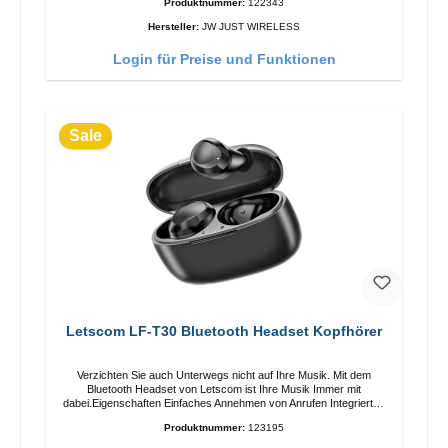
Produktnummer:
122343
Hersteller:
JW JUST WIRELESS
Login für Preise und Funktionen
Sale
Letscom LF-T30 Bluetooth Headset Kopfhörer
Verzichten Sie auch Unterwegs nicht auf Ihre Musik. Mit dem
Bluetooth Headset von Letscom ist Ihre Musik Immer mit
dabei.Eigenschaften Einfaches Annehmen von Anrufen Integriertes
Mikrophone Ergonomisches Design Schutzklasse: IPX5 Farbe:
Produktnummer:
123195
Schwarz Technische Daten Bluetooth: 5.0 Reichweite: 10m
Ladezeit: 2h Laufzeit: 5h Lieferumfang Headsets Anleitung