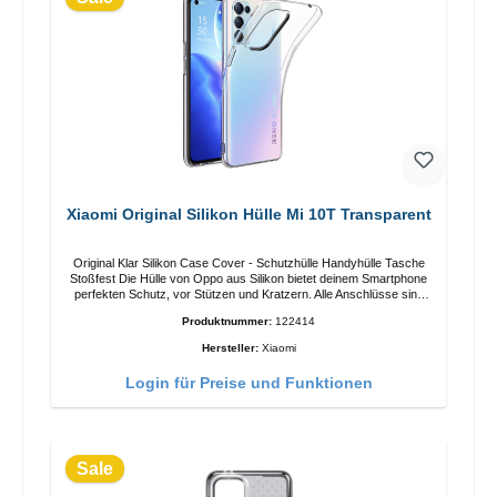
Xiaomi Original Silikon Hülle Mi 10T Transparent
Original Klar Silikon Case Cover - Schutzhülle Handyhülle Tasche
Stoßfest Die Hülle von Oppo aus Silikon bietet deinem Smartphone
perfekten Schutz, vor Stützen und Kratzern. Alle Anschlüsse sind
dank Gerätespezifische Aussparungen schnell und einfach
Produktnummer:
122414
verwendbar Falls erforderlich, kann diese Hülle ganz einfach mit
klarem Wasser gereinigt werden.Eigenschaften Anti-Fingerabdruck
Hersteller:
Xiaomi
Einfache Montage Passgenaue Aussparungen für Anschlüsse und
Kamera Sicherer Halt in der Hand 100% passgenau Farbe:
Login für Preise und Funktionen
transparent
Sale