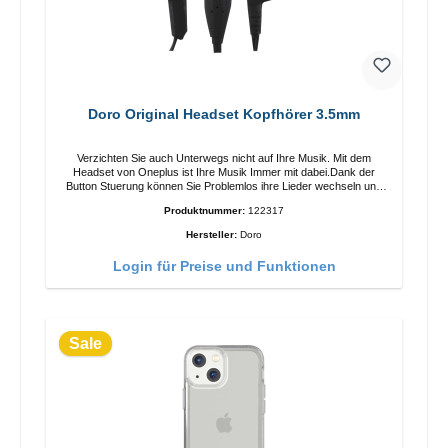
Doro Original Headset Kopfhörer 3.5mm
Verzichten Sie auch Unterwegs nicht auf Ihre Musik. Mit dem
Headset von Oneplus ist Ihre Musik Immer mit dabei.Dank der
Button Stuerung können Sie Problemlos ihre Lieder wechseln und
Aunrufe entgegennehmenEigenschaften Einfaches Annehmen von
Produktnummer:
122317
Anrufen integriertes Mikrophone Ergonomisches Design
Anschluss:USB-C Farbe:Schwarz
Hersteller:
Doro
Login für Preise und Funktionen
Sale