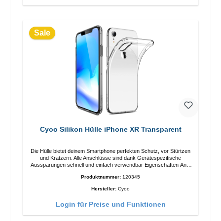
blasenfreiFortschrittliche Silikon Haftung für perfekten Halt
Sale
Cyoo Silikon Hülle iPhone XR Transparent
Die Hülle bietet deinem Smartphone perfekten Schutz, vor Stürtzen
und Kratzern. Alle Anschlüsse sind dank Gerätespezifische
Aussparungen schnell und einfach verwendbar Eigenschaften Anti-
Fingerabdruck Einfache Montage Passgenaue Aussparungen für
Produktnummer:
120345
Anschlüsse und Kamera Sicherer Halt in der Hand 100%
passgenau Farbe: Transparent
Hersteller:
Cyoo
Login für Preise und Funktionen