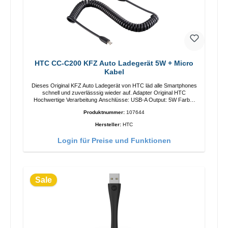
HTC CC-C200 KFZ Auto Ladegerät 5W + Micro
Kabel
Dieses Original KFZ Auto Ladegerät von HTC läd alle Smartphones
schnell und zuverlässsig wieder auf. Adapter Original HTC
Hochwertige Verarbeitung Anschlüsse: USB-A Output: 5W Farbe:
Schwarz LED-Licht M410 Ladekabel Länge: 1mUSB-A zu Micro-
Produktnummer:
107644
USB Farbe: Schwarz
Hersteller:
HTC
Login für Preise und Funktionen
Sale