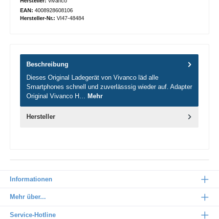
Hersteller:
Vivanco
EAN:
4008928608106
Hersteller-Nr.:
VI47-48484
Beschreibung
Dieses Original Ladegerät von Vivanco läd alle
Smartphones schnell und zuverlässsig wieder auf. Adapter
Original Vivanco H…
Mehr
Hersteller
Informationen
Mehr über...
Service-Hotline