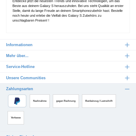
Entdecke jetzt die neuesten Trends und innovative Technologien, um das
Beste aus deinem Galaxy S herauszuholen. Bei uns steht Qualität an erster
Stelle, damit du lange Freude an deinem Smartphonezubehör hast. Bestelle
noch heute und erlebe die Vielfalt des Galaxy S Zubehörs zu
unschlagbaren Preisen! !
Informationen
Mehr über...
Service-Hotline
Unsere Communities
Zahlungsarten
Nachnahme
gegen Rechnung
Bankeinzug / Lastschrift
Vorkasse