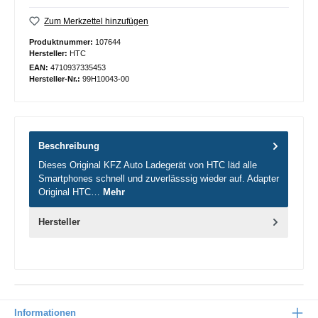
Zum Merkzettel hinzufügen
Produktnummer:
107644
Hersteller:
HTC
EAN:
4710937335453
Hersteller-Nr.:
99H10043-00
Beschreibung
Dieses Original KFZ Auto Ladegerät von HTC läd alle
Smartphones schnell und zuverlässsig wieder auf. Adapter
Original HTC…
Mehr
Hersteller
Informationen