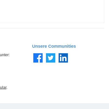
Unsere Communities
unter:
Facebook
Twitter
LinkedIn
ular
.