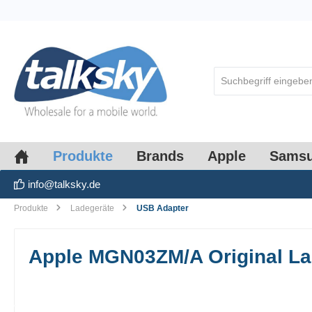
springen
Zur Hauptnavigation springen
Produkte
Brands
Apple
Sams
info@talksky.de
Produkte
Ladegeräte
USB Adapter
Apple MGN03ZM/A Original L