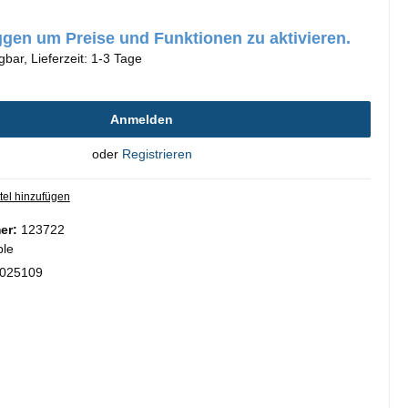
oggen um Preise und Funktionen zu aktivieren.
gbar, Lieferzeit: 1-3 Tage
Anmelden
oder
Registrieren
tel hinzufügen
er:
123722
ple
025109