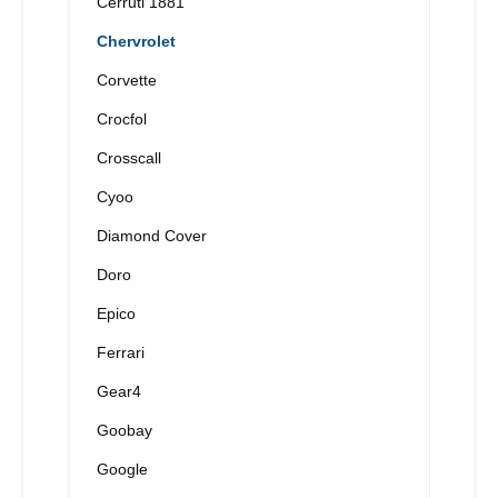
Cerruti 1881
Chervrolet
Corvette
Crocfol
Crosscall
Cyoo
Diamond Cover
Doro
Epico
Ferrari
Gear4
Goobay
Google