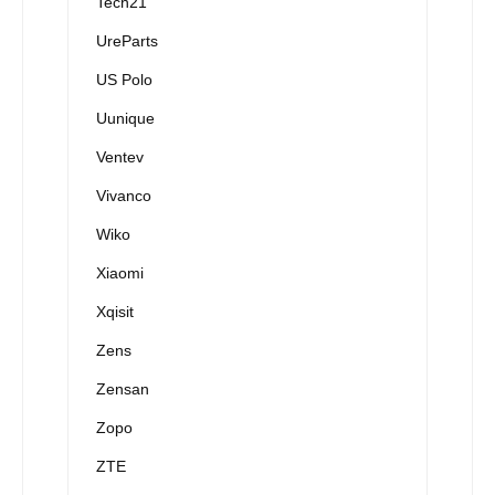
Tech21
UreParts
US Polo
Uunique
Ventev
Vivanco
Wiko
Xiaomi
Xqisit
Zens
Zensan
Zopo
ZTE