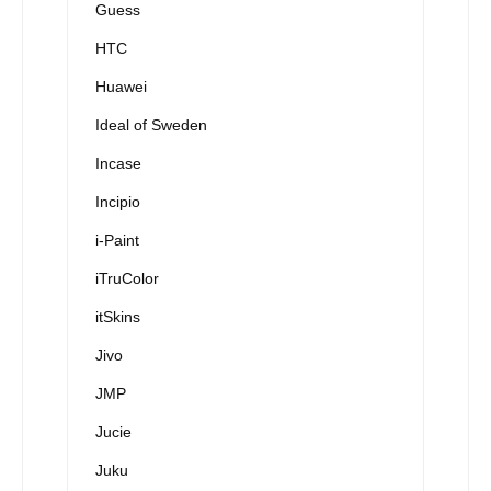
Guess
HTC
Huawei
Ideal of Sweden
Incase
Incipio
i-Paint
iTruColor
itSkins
Jivo
JMP
Jucie
Juku