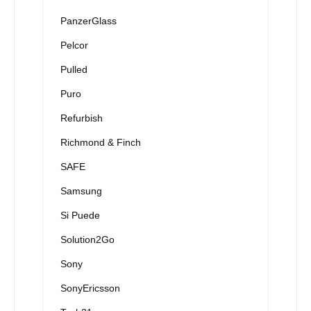
PanzerGlass
Pelcor
Pulled
Puro
Refurbish
Richmond & Finch
SAFE
Samsung
Si Puede
Solution2Go
Sony
SonyEricsson