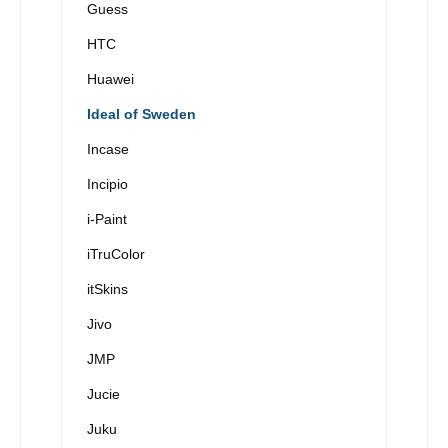
Guess
HTC
Huawei
Ideal of Sweden
Incase
Incipio
i-Paint
iTruColor
itSkins
Jivo
JMP
Jucie
Juku