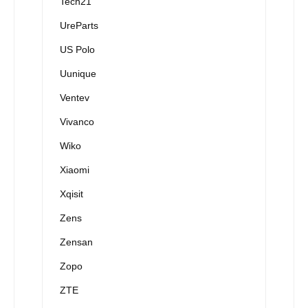
Tech21
UreParts
US Polo
Uunique
Ventev
Vivanco
Wiko
Xiaomi
Xqisit
Zens
Zensan
Zopo
ZTE