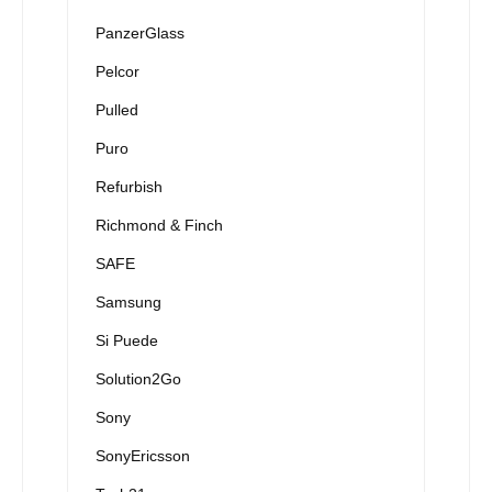
PanzerGlass
Pelcor
Pulled
Puro
Refurbish
Richmond & Finch
SAFE
Samsung
Si Puede
Solution2Go
Sony
SonyEricsson