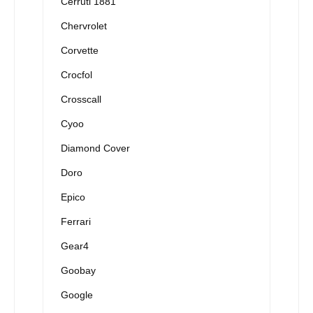
Cerruti 1881
Chervrolet
Corvette
Crocfol
Crosscall
Cyoo
Diamond Cover
Doro
Epico
Ferrari
Gear4
Goobay
Google