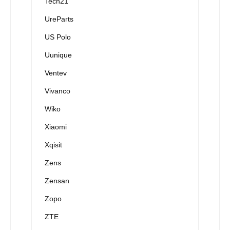
Tech21
UreParts
US Polo
Uunique
Ventev
Vivanco
Wiko
Xiaomi
Xqisit
Zens
Zensan
Zopo
ZTE