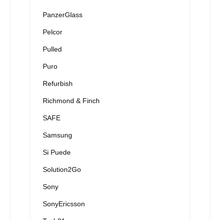
PanzerGlass
Pelcor
Pulled
Puro
Refurbish
Richmond & Finch
SAFE
Samsung
Si Puede
Solution2Go
Sony
SonyEricsson