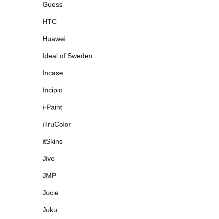
Guess
HTC
Huawei
Ideal of Sweden
Incase
Incipio
i-Paint
iTruColor
itSkins
Jivo
JMP
Jucie
Juku