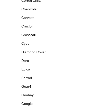
Cerruti 1881
Chervrolet
Corvette
Crocfol
Crosscall
Cyoo
Diamond Cover
Doro
Epico
Ferrari
Gear4
Goobay
Google