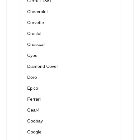
Cerruti 1881
Chervrolet
Corvette
Crocfol
Crosscall
Cyoo
Diamond Cover
Doro
Epico
Ferrari
Gear4
Goobay
Google