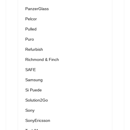
PanzerGlass
Pelcor
Pulled
Puro
Refurbish
Richmond & Finch
SAFE
Samsung
Si Puede
Solution2Go
Sony
SonyEricsson