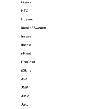
Guess
HTC
Huawei
Ideal of Sweden
Incase
Incipio
i-Paint
iTruColor
itSkins
Jivo
JMP
Jucie
Juku