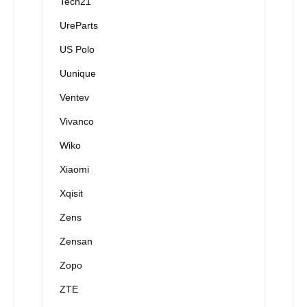
Tech21
UreParts
US Polo
Uunique
Ventev
Vivanco
Wiko
Xiaomi
Xqisit
Zens
Zensan
Zopo
ZTE