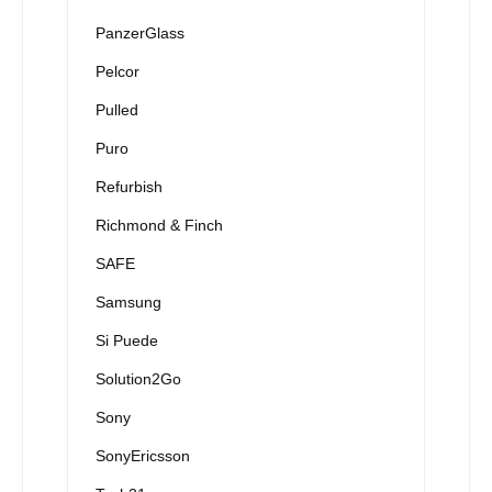
PanzerGlass
Pelcor
Pulled
Puro
Refurbish
Richmond & Finch
SAFE
Samsung
Si Puede
Solution2Go
Sony
SonyEricsson