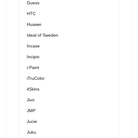
Guess
HTC
Huawei
Ideal of Sweden
Incase
Incipio
i-Paint
iTruColor
itSkins
Jivo
JMP
Jucie
Juku