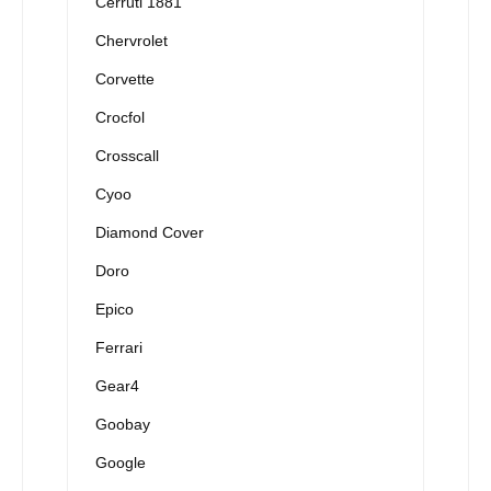
Cerruti 1881
Chervrolet
Corvette
Crocfol
Crosscall
Cyoo
Diamond Cover
Doro
Epico
Ferrari
Gear4
Goobay
Google