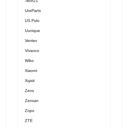
Tech21
UreParts
US Polo
Uunique
Ventev
Vivanco
Wiko
Xiaomi
Xqisit
Zens
Zensan
Zopo
ZTE