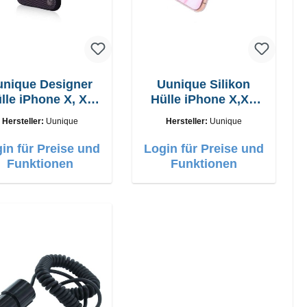
unique Designer
Uunique Silikon
lle iPhone X, Xs
Hülle iPhone X,XS
Schwarz
Marmor Pink
Hersteller:
Uunique
Hersteller:
Uunique
in für Preise und
Login für Preise und
Funktionen
Funktionen