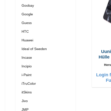
Goobay
Google
Guess
HTC
Huawei
Ideal of Sweden
Uuni
Hülle
Incase
Marm
Hers
Incipio
Login 
i-Paint
Fu
iTruColor
itSkins
Jivo
JMP