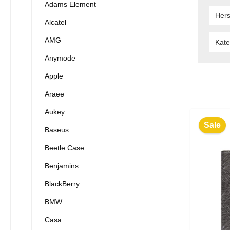
Adams Element
Hers
Alcatel
AMG
Kate
Anymode
Apple
Araee
Aukey
Sale
Baseus
Beetle Case
Benjamins
BlackBerry
BMW
Casa