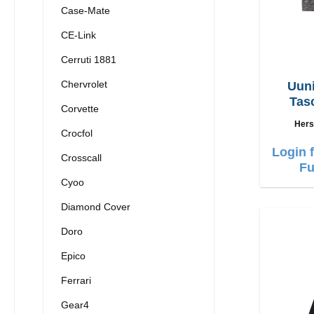
Case-Mate
CE-Link
Cerruti 1881
Chervrolet
Uuni
Tas
Corvette
6,
Hers
Crocfol
Login 
Crosscall
Fu
Cyoo
Diamond Cover
Doro
Epico
Ferrari
Gear4