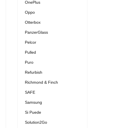
OnePlus
Oppo
Otterbox
PanzerGlass
Pelcor
Pulled
Puro
Refurbish
Richmond & Finch
SAFE
Samsung
Si Puede
Solution2Go