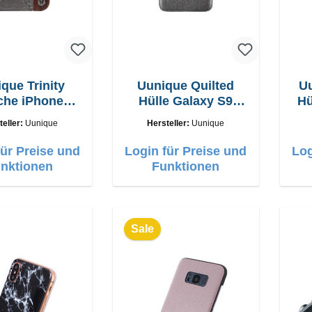
que Trinity
Uunique Quilted
U
che iPhone
Hülle Galaxy S9
Hü
6s,7,8,SE2
Schwarz
teller:
Uunique
Hersteller:
Uunique
Schwarz
für Preise und
Login für Preise und
Log
nktionen
Funktionen
Sale