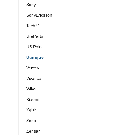
Sony
SonyEricsson
Tech21
UreParts
US Polo
Uunique
Ventev
Vivanco
Wiko
Xiaomi
Xqisit
Zens
Zensan