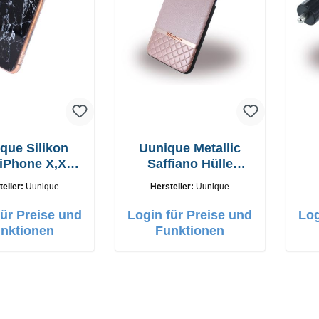
que Silikon
Uunique Metallic
 iPhone X,XS
Saffiano Hülle
or Schwarz
Galaxy S8+ rose
+
teller:
Uunique
Hersteller:
Uunique
für Preise und
Login für Preise und
Log
nktionen
Funktionen