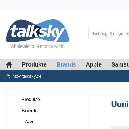
springen
Zur Hauptnavigation springen
Produkte
Brands
Apple
Sams
info@talksky.de
Produkte
Uun
Brands
Acer