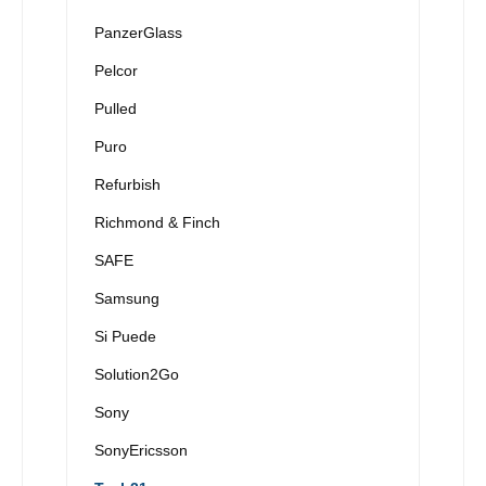
PanzerGlass
Pelcor
Pulled
Puro
Refurbish
Richmond & Finch
SAFE
Samsung
Si Puede
Solution2Go
Sony
SonyEricsson