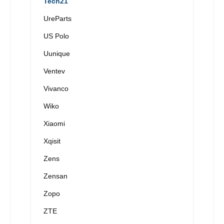
Tech21
UreParts
US Polo
Uunique
Ventev
Vivanco
Wiko
Xiaomi
Xqisit
Zens
Zensan
Zopo
ZTE