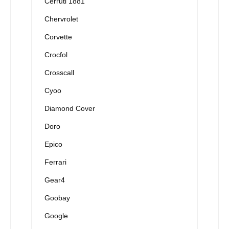
Cerruti 1881
Chervrolet
Corvette
Crocfol
Crosscall
Cyoo
Diamond Cover
Doro
Epico
Ferrari
Gear4
Goobay
Google