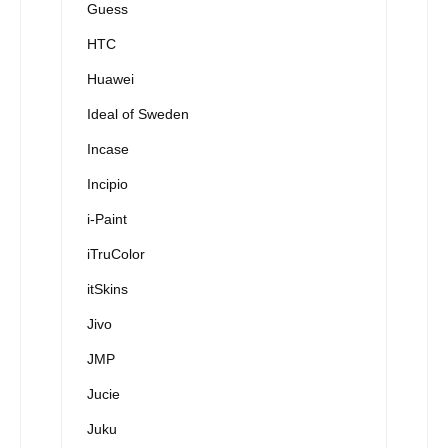
Guess
HTC
Huawei
Ideal of Sweden
Incase
Incipio
i-Paint
iTruColor
itSkins
Jivo
JMP
Jucie
Juku