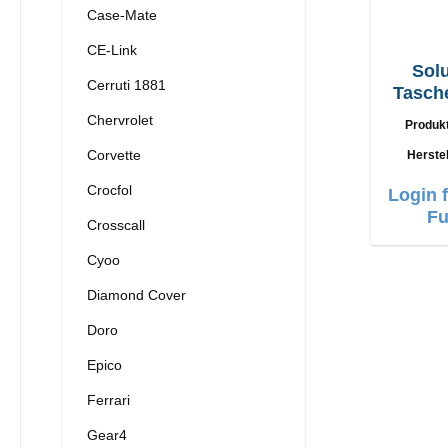
Case-Mate
CE-Link
Sol
Cerruti 1881
Tasch
Stick
Chervrolet
Produk
Corvette
Herstel
Crocfol
Login 
Fu
Crosscall
Cyoo
Diamond Cover
Doro
Epico
Ferrari
Gear4