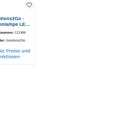
utions2Go -
enlampe LED
light Magnet
tnummer:
121966
ler:
Solutions2Go
für Preise und
nktionen