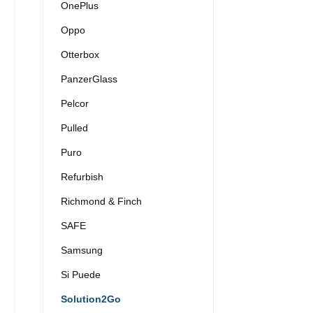
OnePlus
Oppo
Otterbox
PanzerGlass
Pelcor
Pulled
Puro
Refurbish
Richmond & Finch
SAFE
Samsung
Si Puede
Solution2Go