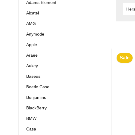
Adams Element
Hers
Alcatel
AMG
Anymode
Apple
Araee
Sale
Aukey
Baseus
Beetle Case
Benjamins
BlackBerry
BMW
Casa