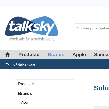
springen
Zur Hauptnavigation springen
Produkte
Brands
Apple
Sams
info@talksky.de
Produkte
Solu
Brands
Acer