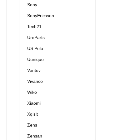
Sony
SonyEricsson
Tech21
UreParts
US Polo
Uunique
Ventev
Vivanco
Wiko
Xiaomi
Xqisit
Zens
Zensan