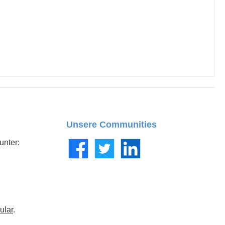
Unsere Communities
unter:
Facebook
Twitter
LinkedIn
ular
.