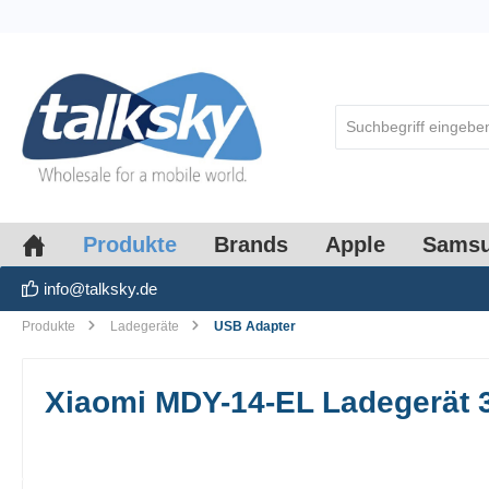
springen
Zur Hauptnavigation springen
Produkte
Brands
Apple
Sams
info@talksky.de
Produkte
Ladegeräte
USB Adapter
Xiaomi MDY-14-EL Ladegerät 