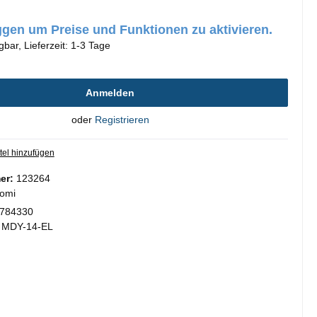
oggen um Preise und Funktionen zu aktivieren.
gbar, Lieferzeit: 1-3 Tage
Anmelden
oder
Registrieren
tel hinzufügen
er:
123264
omi
784330
:
MDY-14-EL