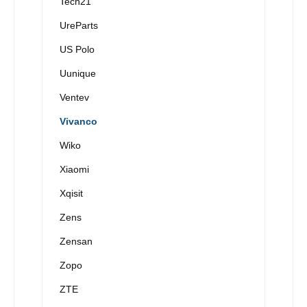
Tech21
UreParts
US Polo
Uunique
Ventev
Vivanco
Wiko
Xiaomi
Xqisit
Zens
Zensan
Zopo
ZTE