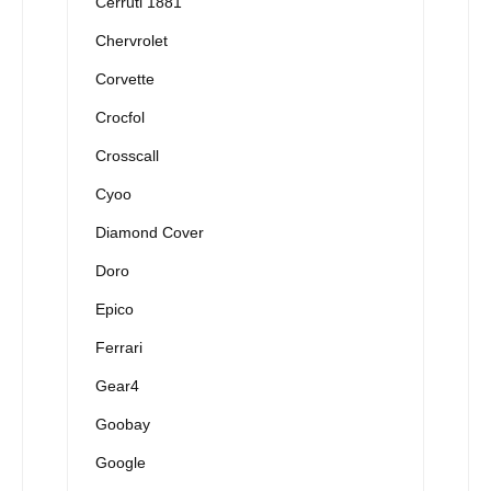
Cerruti 1881
Chervrolet
Corvette
Crocfol
Crosscall
Cyoo
Diamond Cover
Doro
Epico
Ferrari
Gear4
Goobay
Google