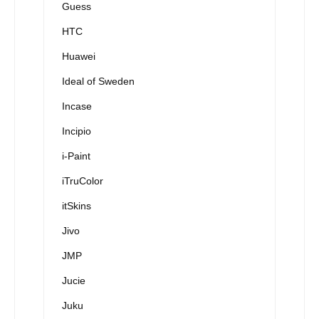
Guess
HTC
Huawei
Ideal of Sweden
Incase
Incipio
i-Paint
iTruColor
itSkins
Jivo
JMP
Jucie
Juku