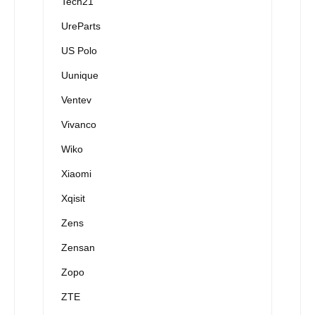
Tech21
UreParts
US Polo
Uunique
Ventev
Vivanco
Wiko
Xiaomi
Xqisit
Zens
Zensan
Zopo
ZTE