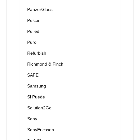
PanzerGlass
Pelcor
Pulled
Puro
Refurbish
Richmond & Finch
SAFE
Samsung
Si Puede
Solution2Go
Sony
SonyEricsson