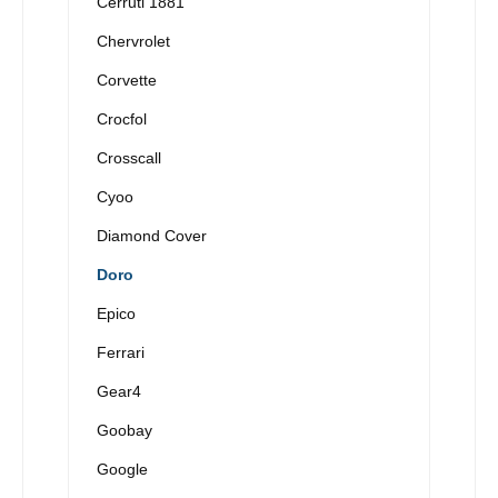
Cerruti 1881
Chervrolet
Corvette
Crocfol
Crosscall
Cyoo
Diamond Cover
Doro
Epico
Ferrari
Gear4
Goobay
Google