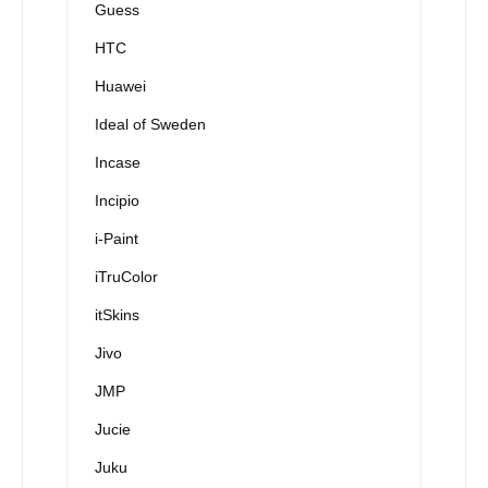
Guess
HTC
Huawei
Ideal of Sweden
Incase
Incipio
i-Paint
iTruColor
itSkins
Jivo
JMP
Jucie
Juku