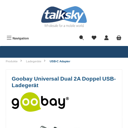
alt springen
Navigation
Produkte
Ladegeräte
USB-C Adapter
Goobay Universal Dual 2A Doppel USB-
Ladegerät
Bildergalerie überspringen