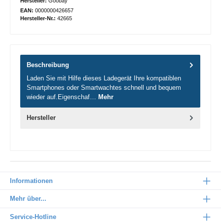
Hersteller:
Goobay
EAN:
0000000426657
Hersteller-Nr.:
42665
Beschreibung
Laden Sie mit Hilfe dieses Ladegerät Ihre kompatiblen
Smartphones oder Smartwachtes schnell und bequem
wieder auf.Eigenschaf…
Mehr
Hersteller
Informationen
Mehr über...
Service-Hotline