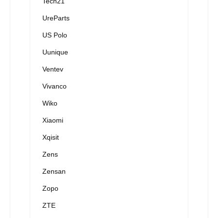
Tech21
UreParts
US Polo
Uunique
Ventev
Vivanco
Wiko
Xiaomi
Xqisit
Zens
Zensan
Zopo
ZTE