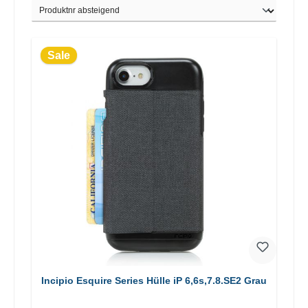
Sale
Incipio Esquire Series Hülle iP 6,6s,7.8.SE2 Grau