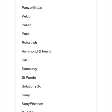
PanzerGlass
Pelcor
Pulled
Puro
Refurbish
Richmond & Finch
SAFE
Samsung
Si Puede
Solution2Go
Sony
SonyEricsson