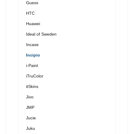
Guess
HTC
Huawei
Ideal of Sweden
Incase
Incipio
i-Paint
iTruColor
itSkins
Jivo
JMP
Jucie
Juku