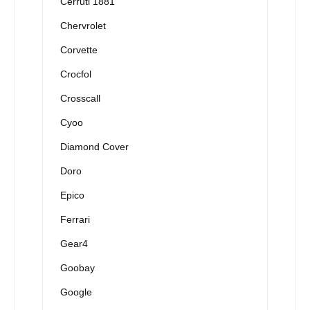
Cerruti 1881
Chervrolet
Corvette
Crocfol
Crosscall
Cyoo
Diamond Cover
Doro
Epico
Ferrari
Gear4
Goobay
Google