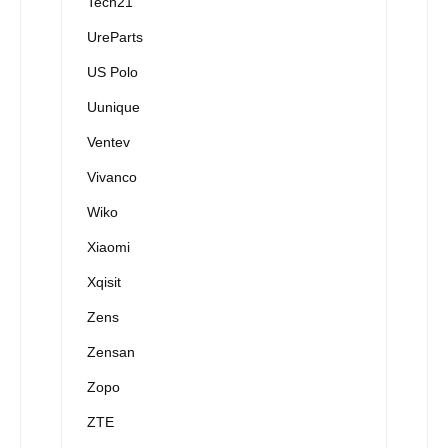
Tech21
UreParts
US Polo
Uunique
Ventev
Vivanco
Wiko
Xiaomi
Xqisit
Zens
Zensan
Zopo
ZTE