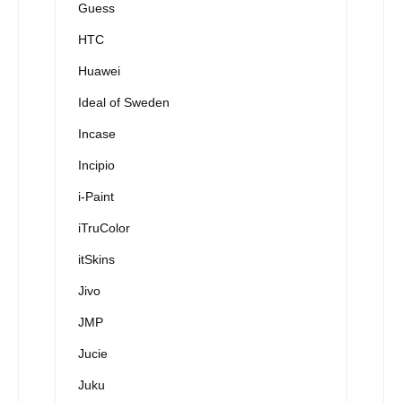
Guess
HTC
Huawei
Ideal of Sweden
Incase
Incipio
i-Paint
iTruColor
itSkins
Jivo
JMP
Jucie
Juku