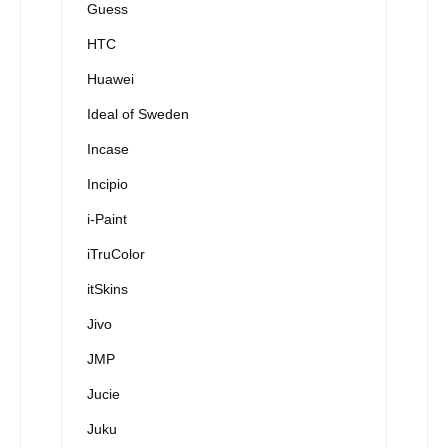
Guess
HTC
Huawei
Ideal of Sweden
Incase
Incipio
i-Paint
iTruColor
itSkins
Jivo
JMP
Jucie
Juku