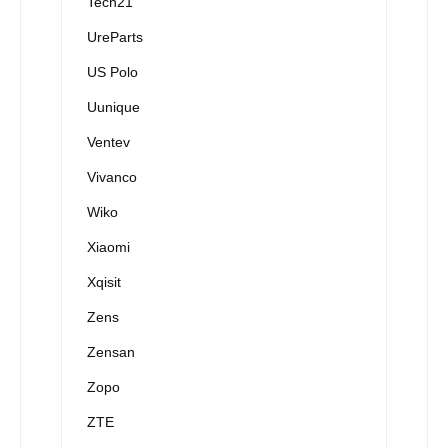
Tech21
UreParts
US Polo
Uunique
Ventev
Vivanco
Wiko
Xiaomi
Xqisit
Zens
Zensan
Zopo
ZTE