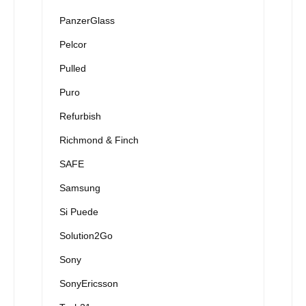
PanzerGlass
Pelcor
Pulled
Puro
Refurbish
Richmond & Finch
SAFE
Samsung
Si Puede
Solution2Go
Sony
SonyEricsson