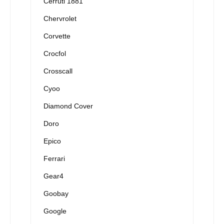
Cerruti 1881
Chervrolet
Corvette
Crocfol
Crosscall
Cyoo
Diamond Cover
Doro
Epico
Ferrari
Gear4
Goobay
Google