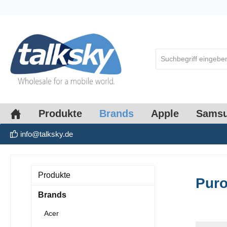
springen
Zur Hauptnavigation springen
Produkte
Brands
Apple
Sams
info@talksky.de
Produkte
Pur
Brands
Acer