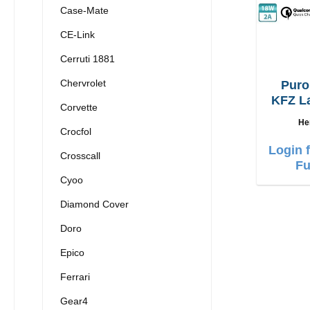
Case-Mate
CE-Link
Cerruti 1881
Chervrolet
Pur
KFZ L
Corvette
+ mic
He
Crocfol
Login 
Crosscall
Fu
Cyoo
Diamond Cover
Doro
Epico
Ferrari
Gear4