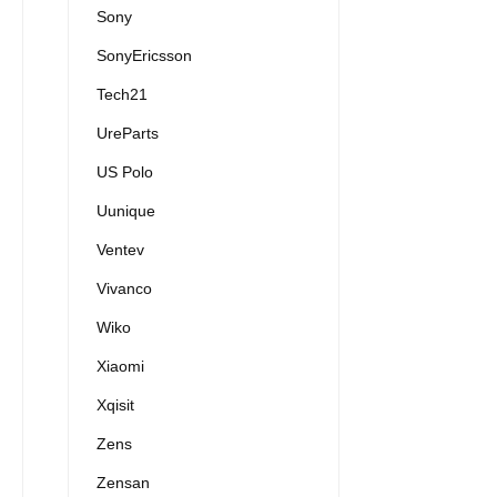
Sony
SonyEricsson
Tech21
UreParts
US Polo
Uunique
Ventev
Vivanco
Wiko
Xiaomi
Xqisit
Zens
Zensan