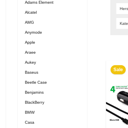
Adams Element
Hers
Alcatel
AMG
Kate
Anymode
Apple
Araee
Aukey
Sale
Baseus
Beetle Case
Benjamins
BlackBerry
BMW
Casa