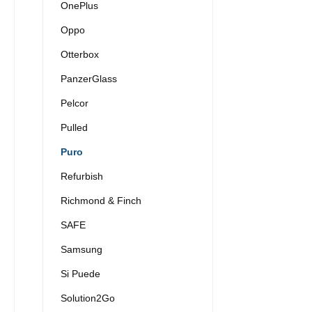
OnePlus
Oppo
Otterbox
PanzerGlass
Pelcor
Pulled
Puro
Refurbish
Richmond & Finch
SAFE
Samsung
Si Puede
Solution2Go