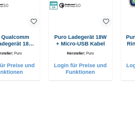
o Qualcomm
Puro Ladegerät 18W
Pur
adegerät 18W
+ Micro-USB Kabel
Rin
ro-usb Kabel
rsteller:
Puro
Hersteller:
Puro
für Preise und
Login für Preise und
Log
nktionen
Funktionen