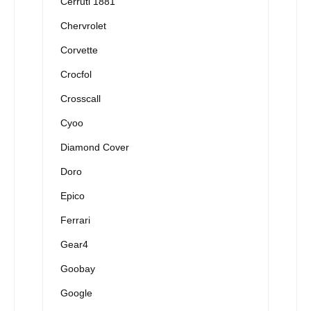
Cerruti 1881
Chervrolet
Corvette
Crocfol
Crosscall
Cyoo
Diamond Cover
Doro
Epico
Ferrari
Gear4
Goobay
Google