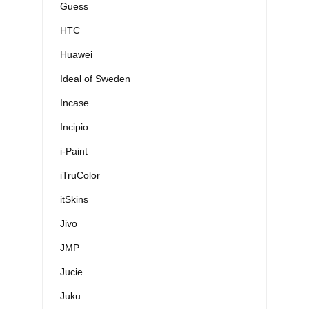
Guess
HTC
Huawei
Ideal of Sweden
Incase
Incipio
i-Paint
iTruColor
itSkins
Jivo
JMP
Jucie
Juku