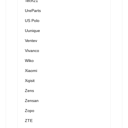
Tech21
UreParts
US Polo
Uunique
Ventev
Vivanco
Wiko
Xiaomi
Xqisit
Zens
Zensan
Zopo
ZTE