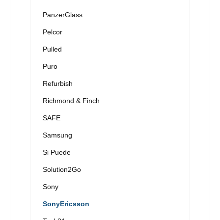
PanzerGlass
Pelcor
Pulled
Puro
Refurbish
Richmond & Finch
SAFE
Samsung
Si Puede
Solution2Go
Sony
SonyEricsson