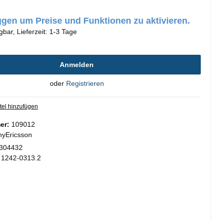
oggen um Preise und Funktionen zu aktivieren.
gbar, Lieferzeit: 1-3 Tage
Anmelden
oder
Registrieren
tel hinzufügen
er:
109012
yEricsson
304432
:
1242-0313.2