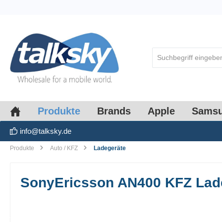
springen
Zur Hauptnavigation springen
Produkte
Brands
Apple
Sams
info@talksky.de
Produkte
Auto / KFZ
Ladegeräte
SonyEricsson AN400 KFZ Lade