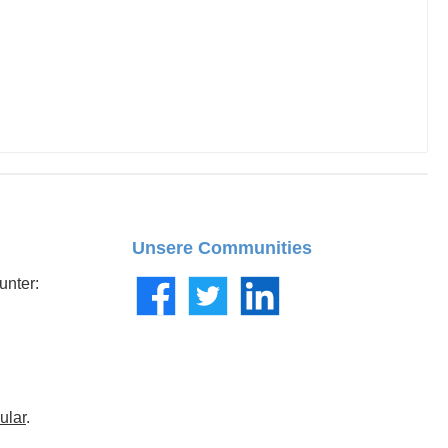
Unsere Communities
unter:
Facebook
Twitter
LinkedIn
ular
.