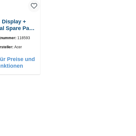
 Display +
al Spare Part
 Liquid Z530
tnummer:
118593
rsteller:
Acer
für Preise und
nktionen