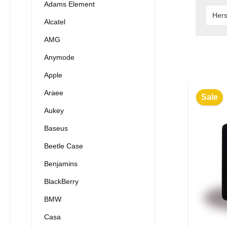
Adams Element
Hers
Alcatel
AMG
Anymode
Apple
Araee
Sale
Aukey
Baseus
Beetle Case
Benjamins
BlackBerry
BMW
Casa