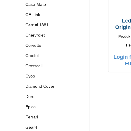
Case-Mate
CE-Link
Lcd
Cerruti 1881
Origin
Acer
Chervrolet
Produk
Corvette
He
Crocfol
Login 
Fu
Crosscall
Cyoo
Diamond Cover
Doro
Epico
Ferrari
Gear4