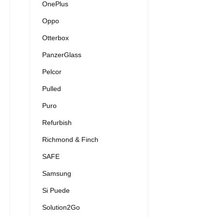
OnePlus
Oppo
Otterbox
PanzerGlass
Pelcor
Pulled
Puro
Refurbish
Richmond & Finch
SAFE
Samsung
Si Puede
Solution2Go