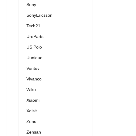
Sony
SonyEricsson
Tech21
UreParts
US Polo
Uunique
Ventev
Vivanco
Wiko
Xiaomi
Xqisit
Zens
Zensan