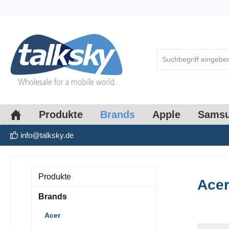
springen
Zur Hauptnavigation springen
Produkte
Brands
Apple
Sams
info@talksky.de
Produkte
Ace
Brands
Acer