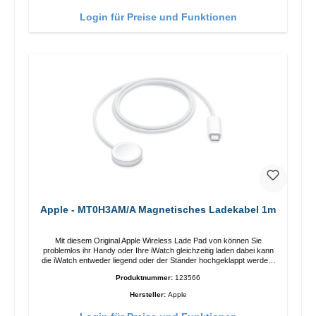
Funktionen Kabellose Ladeleistung von bis zu 15 W für schnelles
Laden Kompatibel mit der MagSafe-Technologie für Ihr iPhone 12-
Login für Preise und Funktionen
Serie Laden Sie Ihr iPhone bequem vertikal oder horizontal auf Auf
Komfort ausgelegt Kabelloses Laden Ihres kabellosen AirPods-
Gehäuses mit einer maximalen Ausgangsleistung von 5 W Intelligente
Lade-LED-Anzeige
Apple - MT0H3AM/A Magnetisches Ladekabel 1m
Mit diesem Original Apple Wireless Lade Pad von können Sie
problemlos ihr Handy oder Ihre iWatch gleichzeitig laden dabei kann
die iWatch entweder liegend oder der Ständer hochgeklappt werden.
Eigenschaften Schnelles Kabelloses Laden Farbe: Weiss
Produktnummer:
123566
Hersteller:
Apple