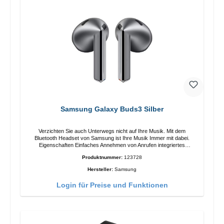
Samsung Galaxy Buds3 Silber
Verzichten Sie auch Unterwegs nicht auf Ihre Musik. Mit dem
Bluetooth Headset von Samsung ist Ihre Musik Immer mit dabei.
Eigenschaften Einfaches Annehmen von Anrufen integriertes
Mikrophone Ergonomisches Design Schutzklasse:IP57 Farbe:Silber
Produktnummer:
123728
Technische Daten: Bluetooth: 5.4 Reichweite: 10m Ladezeit: 2h
Laufzeit: 6h/30h ohne ANC, 5h/24h mit ANC Aufladen mit: USB-C/li>
Hersteller:
Samsung
Lieferumfang Galaxy Buds3 Kabel: USB zu USB-C 2x earGels
Ohrbügel Kurzanleitung / Garantie / Warnhinweise
Login für Preise und Funktionen