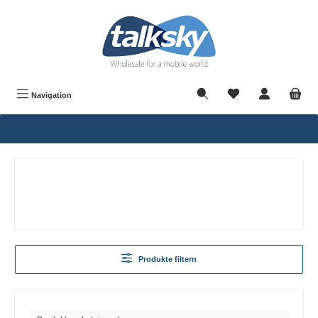
alt springen
Navigation
Produkte filtern