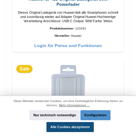
Powerlader
Dieses Original Ladegerät von Huawei lädt alle Smartphones schnell
und zuverlässig wieder auf.Adapter Original Huawei Hochwertige
Verarbeitung Anschlüsse: USB-C Output: 66W Farbe: Weiss
Produktnummer:
123161
Hersteller:
Huawei
Login für Preise und Funktionen
Sale
Diese Website verwendet Cookies, um eine bestmögliche Erfahrung bieten zu
können.
Mehr Informationen ...
Nur technisch notwendige
Konfigurieren
Alle Cookies akzeptieren
OPPO OP52JAEH Original Ladegerät 10W