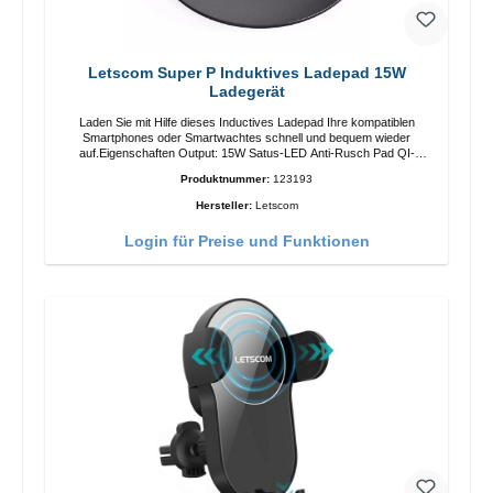
Letscom Super P Induktives Ladepad 15W
Ladegerät
Laden Sie mit Hilfe dieses Inductives Ladepad Ihre kompatiblen
Smartphones oder Smartwachtes schnell und bequem wieder
auf.Eigenschaften Output: 15W Satus-LED Anti-Rusch Pad QI-
Standart Farbe: SchwarzColor: blackLiferumfang Ladepad Anleitung
Produktnummer:
123193
Kabel
Hersteller:
Letscom
Login für Preise und Funktionen