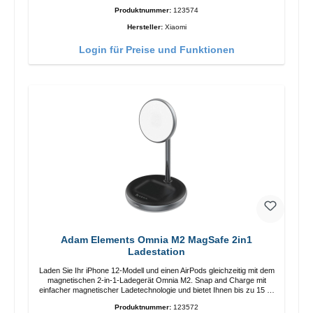
Länge: 1m USB-A zu USB-C Farbe: Weiss
Produktnummer:
123574
Hersteller:
Xiaomi
Login für Preise und Funktionen
Adam Elements Omnia M2 MagSafe 2in1
Ladestation
Laden Sie Ihr iPhone 12-Modell und einen AirPods gleichzeitig mit dem
magnetischen 2-in-1-Ladegerät Omnia M2. Snap and Charge mit
einfacher magnetischer Ladetechnologie und bietet Ihnen bis zu 15 W
max. Ausgabe. Mit 15 W Leistung und MagSafe-Technologie
Produktnummer:
123572
ermöglicht das Design mit einstellbarem Ladewinkel eine einfache