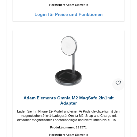
Anpassung der Ladeposition für das iPhone 12 für das beste Erlebnis.
Hersteller:
Adam Elements
Funktionen Kabellose Ladeleistung von bis zu 15 W für schnelles
Laden Kompatibel mit der MagSafe-Technologie für Ihr iPhone 12-
Login für Preise und Funktionen
Serie Laden Sie Ihr iPhone bequem vertikal oder horizontal auf Auf
Komfort ausgelegt Kabelloses Laden Ihres kabellosen AirPods-
Gehäuses mit einer maximalen Ausgangsleistung von 5 W Intelligente
Lade-LED-Anzeige
Adam Elements Omnia M2 MagSafe 2in1mit
Adapter
Laden Sie Ihr iPhone 12-Modell und einen AirPods gleichzeitig mit dem
magnetischen 2-in-1-Ladegerät Omnia M2. Snap and Charge mit
einfacher magnetischer Ladetechnologie und bietet Ihnen bis zu 15 W
max. Ausgabe. Mit 15 W Leistung und MagSafe-Technologie
Produktnummer:
123571
ermöglicht das Design mit einstellbarem Ladewinkel eine einfache
Anpassung der Ladeposition für das iPhone 12 für das beste Erlebnis.
Hersteller:
Adam Elements