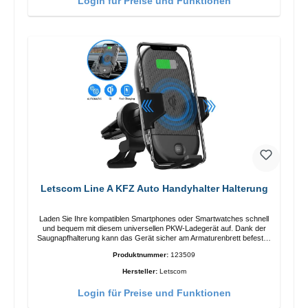
Login für Preise und Funktionen
Letscom Line A KFZ Auto Handyhalter Halterung
Laden Sie Ihre kompatiblen Smartphones oder Smartwatches schnell
und bequem mit diesem universellen PKW-Ladegerät auf. Dank der
Saugnapfhalterung kann das Gerät sicher am Armaturenbrett befestigt
werden. Hinweis: Ein Car-Charger ist nicht im Lieferumfang enthalten.
Produktnummer:
123509
Eigenschaften Output: Schnellladen: 15 W / 10 W Standardladen: 5 W
QI-Standard Farbe: Schwarz
Hersteller:
Letscom
Login für Preise und Funktionen