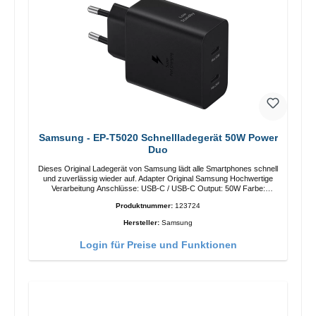
Samsung - EP-T5020 Schnellladegerät 50W Power
Duo
Dieses Original Ladegerät von Samsung lädt alle Smartphones schnell
und zuverlässig wieder auf. Adapter Original Samsung Hochwertige
Verarbeitung Anschlüsse: USB-C / USB-C Output: 50W Farbe:
Schwarz Kabel Länge: 1m USB-A / USB-C zu USB-C Farbe:
Produktnummer:
123724
Schwarz/li>
Hersteller:
Samsung
Login für Preise und Funktionen