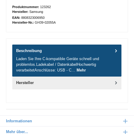
Produktnummer:
123262
Hersteller:
Samsung
EAN:
8808323006950
Hersteller-Nr.:
GH39-02055A
Beschreibung
Laden Sie Ihre C-kompatible Geräte schnell und
problemlos.Ladekabel / DatenkabelHochwertig
verarbeitetAnschlüsse: USB - C…
Mehr
Hersteller
Informationen
Mehr über...