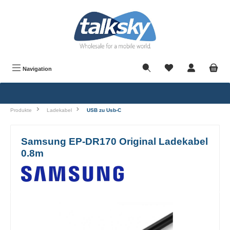
alt springen
Navigation
Produkte
Ladekabel
USB zu Usb-C
Samsung EP-DR170 Original Ladekabel
0.8m
Bildergalerie überspringen