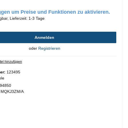
oggen um Preise und Funktionen zu aktivieren.
gbar, Lieferzeit: 1-3 Tage
Anmelden
oder
Registrieren
tel hinzufügen
er:
123495
ple
94850
:
MQKJ3ZM/A