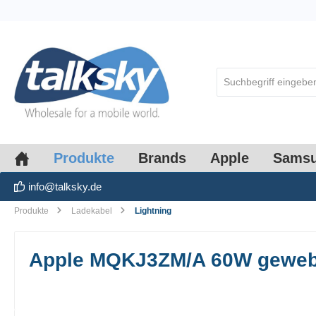
springen
Zur Hauptnavigation springen
Produkte
Brands
Apple
Sams
info@talksky.de
Produkte
Ladekabel
Lightning
Apple MQKJ3ZM/A 60W geweb