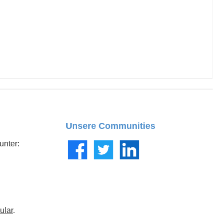
Unsere Communities
unter:
Facebook
Twitter
LinkedIn
ular
.