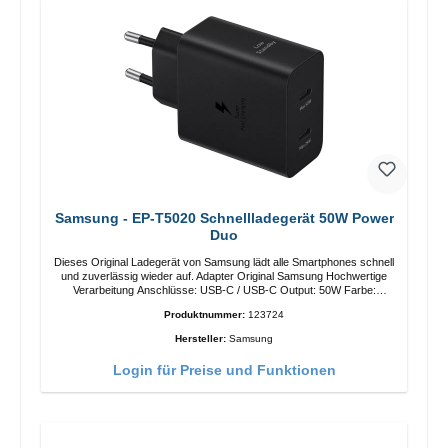
Samsung - EP-T5020 Schnellladegerät 50W Power
Duo
Dieses Original Ladegerät von Samsung lädt alle Smartphones schnell
und zuverlässig wieder auf. Adapter Original Samsung Hochwertige
Verarbeitung Anschlüsse: USB-C / USB-C Output: 50W Farbe:
Schwarz Kabel Länge: 1m USB-A / USB-C zu USB-C Farbe:
Produktnummer:
123724
Schwarz/li>
Hersteller:
Samsung
Login für Preise und Funktionen