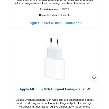
einfacher magnetischer Ladetechnologie und bietet Ihnen bis zu 15 W
max. Ausgabe. Mit 15 W Leistung und MagSafe-Technologie
Produktnummer:
123571
ermöglicht das Design mit einstellbarem Ladewinkel eine einfache
Anpassung der Ladeposition für das iPhone 12 für das beste Erlebnis.
Hersteller:
Adam Elements
Funktionen Kabellose Ladeleistung von bis zu 15 W für schnelles
Laden Kompatibel mit der MagSafe-Technologie für Ihr iPhone 12-
Login für Preise und Funktionen
Serie Laden Sie Ihr iPhone bequem vertikal oder horizontal auf Auf
Komfort ausgelegt Kabelloses Laden Ihres kabellosen AirPods-
Gehäuses mit einer maximalen Ausgangsleistung von 5 W Intelligente
Lade-LED-Anzeige
Apple MHJE3ZM/A Original Ladegerät 20W
Dieses Original Ladegerät von Apple lädt alle Smartphones schnell
und zuverlässig wieder auf. Adapter Original Apple Hochwertige
Verarbeitung Anschlüsse: USB-C Output: 20W Farbe: Weiss