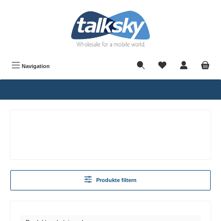
alt springen
Navigation
Produkte filtern