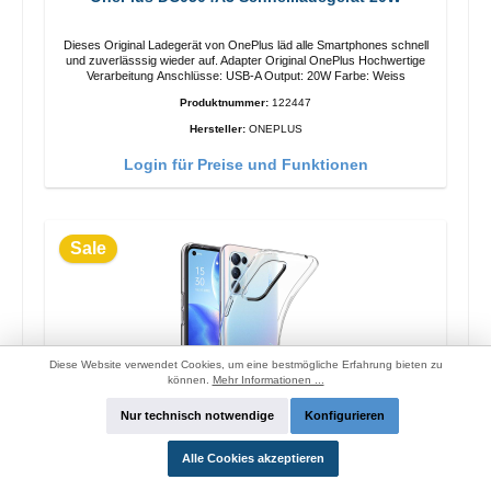
Dieses Original Ladegerät von OnePlus läd alle Smartphones schnell
und zuverlässsig wieder auf. Adapter Original OnePlus Hochwertige
Verarbeitung Anschlüsse: USB-A Output: 20W Farbe: Weiss
Produktnummer:
122447
Hersteller:
ONEPLUS
Login für Preise und Funktionen
Sale
Diese Website verwendet Cookies, um eine bestmögliche Erfahrung bieten zu
können.
Mehr Informationen ...
Nur technisch notwendige
Konfigurieren
Alle Cookies akzeptieren
Oppo Silikon Original Hülle Reno4 Pro
Transparent