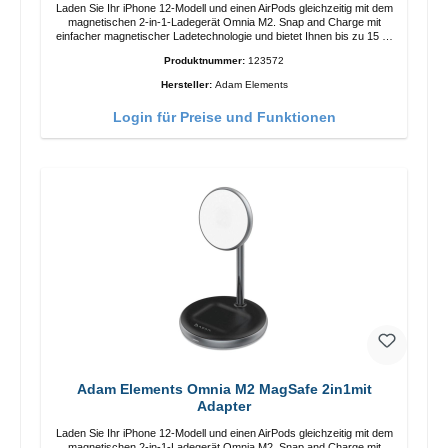
Laden Sie Ihr iPhone 12-Modell und einen AirPods gleichzeitig mit dem
magnetischen 2-in-1-Ladegerät Omnia M2. Snap and Charge mit
einfacher magnetischer Ladetechnologie und bietet Ihnen bis zu 15 W
max. Ausgabe. Mit 15 W Leistung und MagSafe-Technologie
Produktnummer:
123572
ermöglicht das Design mit einstellbarem Ladewinkel eine einfache
Anpassung der Ladeposition für das iPhone 12 für das beste Erlebnis.
Hersteller:
Adam Elements
Funktionen Kabellose Ladeleistung von bis zu 15 W für schnelles
Laden Kompatibel mit der MagSafe-Technologie für Ihr iPhone 12-
Login für Preise und Funktionen
Serie Laden Sie Ihr iPhone bequem vertikal oder horizontal auf Auf
Komfort ausgelegt Kabelloses Laden Ihres kabellosen AirPods-
Gehäuses mit einer maximalen Ausgangsleistung von 5 W Intelligente
Lade-LED-Anzeige
Adam Elements Omnia M2 MagSafe 2in1mit
Adapter
Laden Sie Ihr iPhone 12-Modell und einen AirPods gleichzeitig mit dem
magnetischen 2-in-1-Ladegerät Omnia M2. Snap and Charge mit