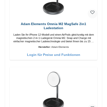
Adam Elements Omnia M2 MagSafe 2in1
Ladestation
Laden Sie Ihr iPhone 12-Modell und einen AirPods gleichzeitig mit dem
magnetischen 2-in-1-Ladegerät Omnia M2. Snap and Charge mit
einfacher magnetischer Ladetechnologie und bietet Ihnen bis zu 15 W
max. Ausgabe. Mit 15 W Leistung und MagSafe-Technologie
Hersteller:
Adam Elements
ermöglicht das Design mit einstellbarem Ladewinkel eine einfache
Anpassung der Ladeposition für das iPhone 12 für das beste Erlebnis.
Login für Preise und Funktionen
Funktionen Kabellose Ladeleistung von bis zu 15 W für schnelles
Laden Kompatibel mit der MagSafe-Technologie für Ihr iPhone 12-
Serie Laden Sie Ihr iPhone bequem vertikal oder horizontal auf Auf
Komfort ausgelegt Kabelloses Laden Ihres kabellosen AirPods-
Gehäuses mit einer maximalen Ausgangsleistung von 5 W Intelligente
Lade-LED-Anzeige