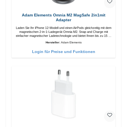
Adam Elements Omnia M2 MagSafe 2in1mit
Adapter
Laden Sie Ihr iPhone 12-Modell und einen AirPods gleichzeitig mit dem
magnetischen 2-in-1-Ladegerät Omnia M2. Snap and Charge mit
einfacher magnetischer Ladetechnologie und bietet Ihnen bis zu 15 W
max. Ausgabe. Mit 15 W Leistung und MagSafe-Technologie
Hersteller:
Adam Elements
ermöglicht das Design mit einstellbarem Ladewinkel eine einfache
Anpassung der Ladeposition für das iPhone 12 für das beste Erlebnis.
Login für Preise und Funktionen
Funktionen Kabellose Ladeleistung von bis zu 15 W für schnelles
Laden Kompatibel mit der MagSafe-Technologie für Ihr iPhone 12-
Serie Laden Sie Ihr iPhone bequem vertikal oder horizontal auf Auf
Komfort ausgelegt Kabelloses Laden Ihres kabellosen AirPods-
Gehäuses mit einer maximalen Ausgangsleistung von 5 W Intelligente
Lade-LED-Anzeige