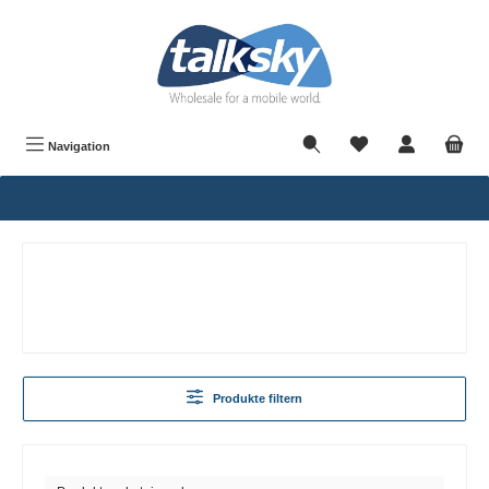
alt springen
Navigation
Produkte filtern