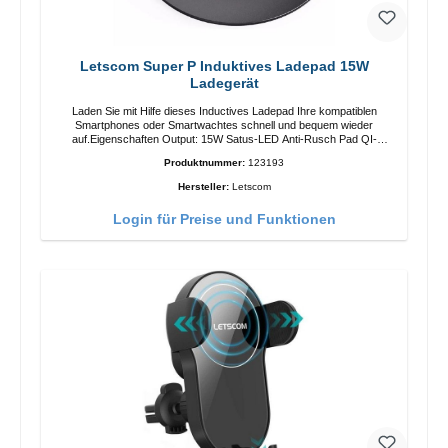
Letscom Super P Induktives Ladepad 15W
Ladegerät
Laden Sie mit Hilfe dieses Inductives Ladepad Ihre kompatiblen
Smartphones oder Smartwachtes schnell und bequem wieder
auf.Eigenschaften Output: 15W Satus-LED Anti-Rusch Pad QI-
Standart Farbe: SchwarzColor: blackLiferumfang Ladepad Anleitung
Produktnummer:
123193
Kabel
Hersteller:
Letscom
Login für Preise und Funktionen