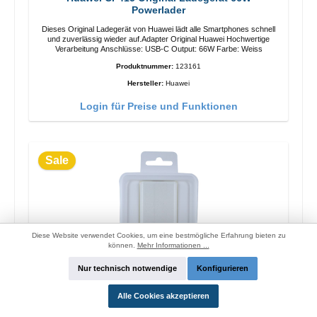
Powerlader
Dieses Original Ladegerät von Huawei lädt alle Smartphones schnell
und zuverlässig wieder auf.Adapter Original Huawei Hochwertige
Verarbeitung Anschlüsse: USB-C Output: 66W Farbe: Weiss
Produktnummer:
123161
Hersteller:
Huawei
Login für Preise und Funktionen
Sale
Diese Website verwendet Cookies, um eine bestmögliche Erfahrung bieten zu
können.
Mehr Informationen ...
Nur technisch notwendige
Konfigurieren
Alle Cookies akzeptieren
OPPO OP52JAEH Original Ladegerät 10W