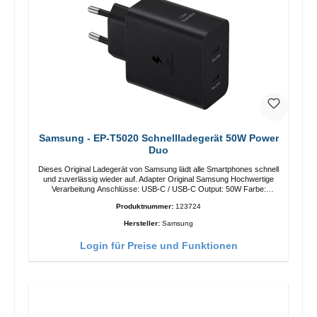
Samsung - EP-T5020 Schnellladegerät 50W Power
Duo
Dieses Original Ladegerät von Samsung lädt alle Smartphones schnell
und zuverlässig wieder auf. Adapter Original Samsung Hochwertige
Verarbeitung Anschlüsse: USB-C / USB-C Output: 50W Farbe:
Schwarz Kabel Länge: 1m USB-A / USB-C zu USB-C Farbe:
Produktnummer:
123724
Schwarz/li>
Hersteller:
Samsung
Login für Preise und Funktionen