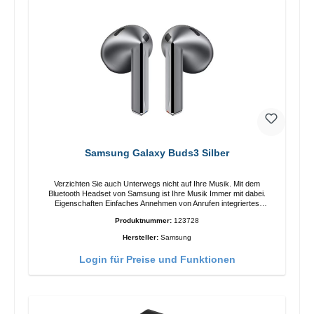
Samsung Galaxy Buds3 Silber
Verzichten Sie auch Unterwegs nicht auf Ihre Musik. Mit dem
Bluetooth Headset von Samsung ist Ihre Musik Immer mit dabei.
Eigenschaften Einfaches Annehmen von Anrufen integriertes
Mikrophone Ergonomisches Design Schutzklasse:IP57 Farbe:Silber
Produktnummer:
123728
Technische Daten: Bluetooth: 5.4 Reichweite: 10m Ladezeit: 2h
Laufzeit: 6h/30h ohne ANC, 5h/24h mit ANC Aufladen mit: USB-C/li>
Hersteller:
Samsung
Lieferumfang Galaxy Buds3 Kabel: USB zu USB-C 2x earGels
Ohrbügel Kurzanleitung / Garantie / Warnhinweise
Login für Preise und Funktionen