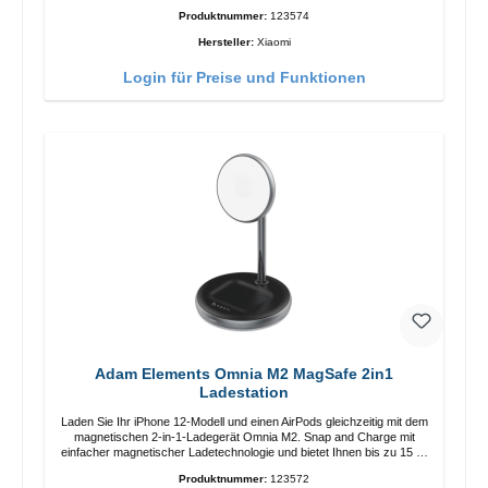
Länge: 1m USB-A zu USB-C Farbe: Weiss
Produktnummer:
123574
Hersteller:
Xiaomi
Login für Preise und Funktionen
Adam Elements Omnia M2 MagSafe 2in1
Ladestation
Laden Sie Ihr iPhone 12-Modell und einen AirPods gleichzeitig mit dem
magnetischen 2-in-1-Ladegerät Omnia M2. Snap and Charge mit
einfacher magnetischer Ladetechnologie und bietet Ihnen bis zu 15 W
max. Ausgabe. Mit 15 W Leistung und MagSafe-Technologie
Produktnummer:
123572
ermöglicht das Design mit einstellbarem Ladewinkel eine einfache