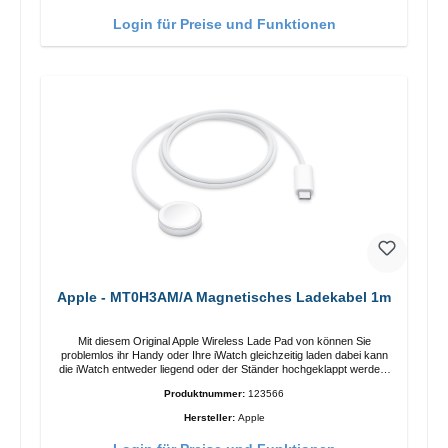
Funktionen Kabellose Ladeleistung von bis zu 15 W für schnelles
Laden Kompatibel mit der MagSafe-Technologie für Ihr iPhone 12-
Login für Preise und Funktionen
Serie Laden Sie Ihr iPhone bequem vertikal oder horizontal auf Auf
Komfort ausgelegt Kabelloses Laden Ihres kabellosen AirPods-
Gehäuses mit einer maximalen Ausgangsleistung von 5 W Intelligente
Lade-LED-Anzeige
Apple - MT0H3AM/A Magnetisches Ladekabel 1m
Mit diesem Original Apple Wireless Lade Pad von können Sie
problemlos ihr Handy oder Ihre iWatch gleichzeitig laden dabei kann
die iWatch entweder liegend oder der Ständer hochgeklappt werden.
Eigenschaften Schnelles Kabelloses Laden Farbe: Weiss
Produktnummer:
123566
Hersteller:
Apple