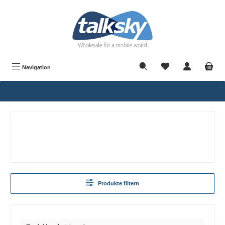
alt springen
Navigation
Produkte filtern