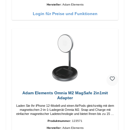
Anpassung der Ladeposition für das iPhone 12 für das beste Erlebnis.
Hersteller:
Adam Elements
Funktionen Kabellose Ladeleistung von bis zu 15 W für schnelles
Laden Kompatibel mit der MagSafe-Technologie für Ihr iPhone 12-
Login für Preise und Funktionen
Serie Laden Sie Ihr iPhone bequem vertikal oder horizontal auf Auf
Komfort ausgelegt Kabelloses Laden Ihres kabellosen AirPods-
Gehäuses mit einer maximalen Ausgangsleistung von 5 W Intelligente
Lade-LED-Anzeige
Adam Elements Omnia M2 MagSafe 2in1mit
Adapter
Laden Sie Ihr iPhone 12-Modell und einen AirPods gleichzeitig mit dem
magnetischen 2-in-1-Ladegerät Omnia M2. Snap and Charge mit
einfacher magnetischer Ladetechnologie und bietet Ihnen bis zu 15 W
max. Ausgabe. Mit 15 W Leistung und MagSafe-Technologie
Produktnummer:
123571
ermöglicht das Design mit einstellbarem Ladewinkel eine einfache
Anpassung der Ladeposition für das iPhone 12 für das beste Erlebnis.
Hersteller:
Adam Elements