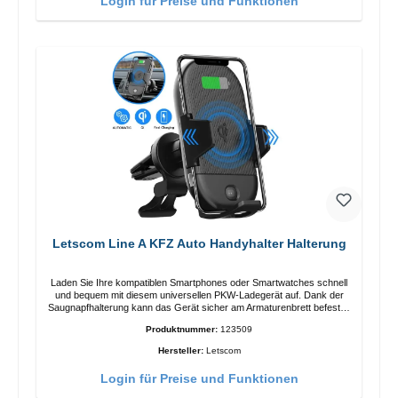
Login für Preise und Funktionen
Letscom Line A KFZ Auto Handyhalter Halterung
Laden Sie Ihre kompatiblen Smartphones oder Smartwatches schnell
und bequem mit diesem universellen PKW-Ladegerät auf. Dank der
Saugnapfhalterung kann das Gerät sicher am Armaturenbrett befestigt
werden. Hinweis: Ein Car-Charger ist nicht im Lieferumfang enthalten.
Produktnummer:
123509
Eigenschaften Output: Schnellladen: 15 W / 10 W Standardladen: 5 W
QI-Standard Farbe: Schwarz
Hersteller:
Letscom
Login für Preise und Funktionen