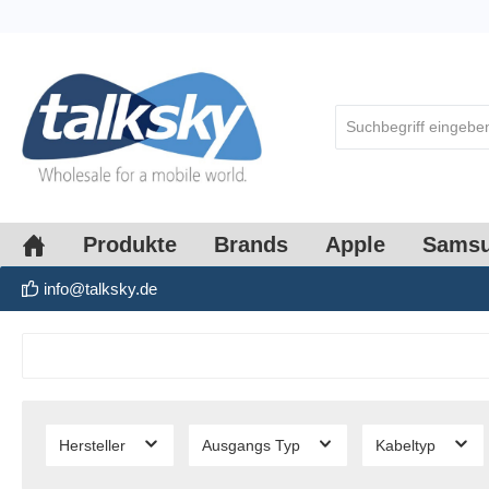
springen
Zur Hauptnavigation springen
Produkte
Brands
Apple
Sams
info@talksky.de
Hersteller
Ausgangs Typ
Kabeltyp