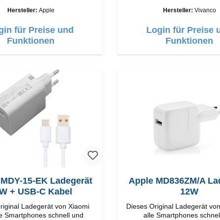
Vivanco Hochwertige Verar
Hersteller:
Apple
Hersteller:
Vivanco
Anschlüsse: USB-C Output: 
Weiss
gin für Preise und
Login für Preise 
Funktionen
Funktionen
 MDY-15-EK Ladegerät
Apple MD836ZM/A La
W + USB-C Kabel
12W
riginal Ladegerät von Xiaomi
Dieses Original Ladegerät von
lle Smartphones schnell und
alle Smartphones schnel