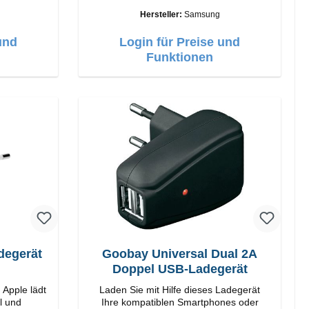
beitung
Samsung Hochwertige Verarbeitung
Hersteller:
Samsung
18W Farbe:
Anschlüsse: USB-C Output: 25W Farbe:
Weiss
und
Login für Preise und
Funktionen
degerät
Goobay Universal Dual 2A
Doppel USB-Ladegerät
 Apple lädt
Laden Sie mit Hilfe dieses Ladegerät
l und
Ihre kompatiblen Smartphones oder