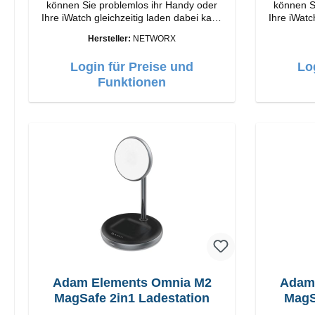
können Sie problemlos ihr Handy oder
können S
Ihre iWatch gleichzeitig laden dabei kann
Ihre iWatc
die iWatch entweder liegend oder der
die iWat
Hersteller:
NETWORX
Ständer hochgeklappt werden.
Stän
Eigenschaften Schnelles Kabelloses
Eigenschaften Schn
Login für Preise und
Lo
Laden Farbe: Weiss
Funktionen
Adam Elements Omnia M2
Adam
MagSafe 2in1 Ladestation
MagS