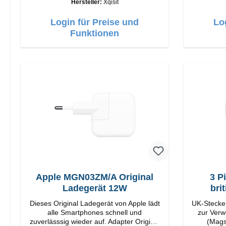
Hersteller:
Xqisit
C Output: 35W Farbe: Weis
Verarbei
USB-
Login für Preise und
Lo
Funktionen
Apple MGN03ZM/A Original
3 P
Ladegerät 12W
bri
Dieses Original Ladegerät von Apple lädt
UK-Stecker
alle Smartphones schnell und
zur Verw
zuverlässsig wieder auf. Adapter Original
(Mags