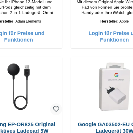
ie Ihr iPhone 12-Modell und
Mit diesem Original Apple Wir
irPods gleichzeitig mit dem
Pad von können Sie problemlos ihr
chen 2-in-1-Ladegerät Omnia
Handy oder Ihre iWatch glei
laden dabei kann die iWatch
rsteller:
Adam Elements
Hersteller:
Apple
scher Ladetechnologie und
liegend oder der Ständer ho
nen bis zu 15 W max. Ausgabe.
werden. Eigenschaften Schnelles
gin für Preise und
Login für Preise 
5 W Leistung und MagSafe-
Kabelloses Laden Farbe:
ie ermöglicht das Design mit
Funktionen
Funktionen
arem Ladewinkel eine einfache
ng der Ladeposition für das
 12 für das beste Erlebnis.
n Kabellose Ladeleistung von
u 15 W für schnelles Laden
l mit der MagSafe-Technologie
iPhone 12-Serie Laden Sie Ihr
quem vertikal oder horizontal
Komfort ausgelegt Kabelloses
Ihres kabellosen AirPods-
ses mit einer maximalen
leistung von 5 W Intelligente
Lade-LED-Anzeige
g EP-OR825 Original
Google GA03502-EU O
uktives Ladepad 5W
Ladegerät 30