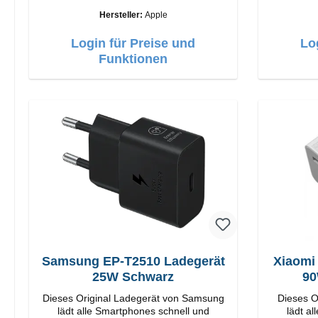
Apple Hochwertige Verarbeitung
Hersteller:
Apple
Anschlüsse: USB-A Output: 12W Farbe:
Weiß
Login für Preise und
Lo
Funktionen
Samsung EP-T2510 Ladegerät
Xiaomi
25W Schwarz
90
Dieses Original Ladegerät von Samsung
Dieses O
lädt alle Smartphones schnell und
lädt a