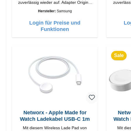
zuverlässig wieder auf. Adapter Original
zuverläss
Samsung Hochwertige Verarbeitung
Xiaomi Hochwertige Verarbeit
Hersteller:
Samsung
Anschlüsse: USB-C Output: 25W Farbe:
Anschlüsse: USB-A 
Schwarz
Weiss Kabel Länge: 1m USB-A zu USB-C
Login für Preise und
Lo
Funktionen
Sale
Networx - Apple Made for
Netwo
Watch Ladekabel USB-C 1m
Watch 
Mit diesem Wireless Lade Pad von
Mit di