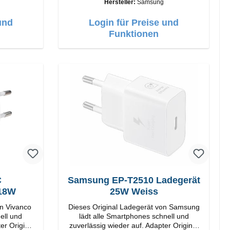
Hersteller:
Samsung
Anschlüsse: USB-C / USB-C Output:
50W Farbe: Schwarz Kabel Länge: 1m
und
Login für Preise und
USB-A / USB-C zu USB-C Farbe:
th: 5.4
Funktionen
Schwarz/li>
 Laufzeit:
 USB-C 2x
itung /
ise
C
Samsung EP-T2510 Ladegerät
 18W
25W Weiss
on Vivanco
Dieses Original Ladegerät von Samsung
ell und
lädt alle Smartphones schnell und
inal
zuverlässig wieder auf. Adapter Original