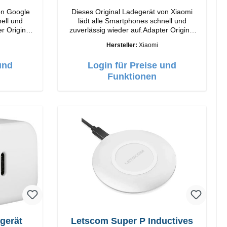
on Google
Dieses Original Ladegerät von Xiaomi
ell und
lädt alle Smartphones schnell und
r Original
zuverlässig wieder auf.Adapter Original
Xiaomi Hochwertige Verarbeitung
Hersteller:
Xiaomi
Anschlüsse: USB-A Output: 33W Farbe:
Weiss 3A Kabel Länge: 1m USB-A zu
und
Login für Preise und
USB-C Farbe: Weiss
Funktionen
gerät
Letscom Super P Inductives