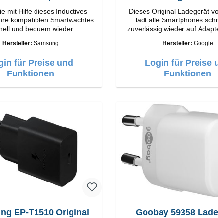
e mit Hilfe dieses Inductives
Dieses Original Ladegerät v
hre kompatiblen Smartwachtes
lädt alle Smartphones schn
nell und bequem wieder
zuverlässig wieder auf.Adapte
nschaften Output:5V/1A QI-
Google Hochwertige Verarbeitung
Hersteller:
Samsung
Hersteller:
Google
andart Farbe: Schwarz
Anschlüsse: USB-C Output: 30W Farbe:
Weiss
gin für Preise und
Login für Preise 
Funktionen
Funktionen
ng EP-T1510 Original
Goobay 59358 Lade