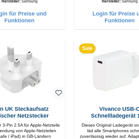
Hersteller:
Samsung
Hersteller:
Samsung
tungAnschlüss: USB-C Output:
Annehmen von Anrufen integriertes
C: 45W Farbe: Schwarz
Mikrophone Ergonomisches Design
gin für Preise und
Login für Preise 
Schutzklasse:IP57 Farbe:Silber
Funktionen
Technische Daten: Bluetoo
Funktionen
Reichweite: 10m Ladezeit: 2h
6h/30h ohne ANC, 5h/24h mit ANC
Aufladen mit: USB-C/li> Lieferumfang
Galaxy Buds3 Kabel: USB zu
earGels Ohrbügel Kurzanle
Sale
Garantie / Warnhinwe
in UK Steckaufsatz
Vivanco USB-
tischer Netzstecker
Schnellladegerät
 3-Pin 2.5A für Apple-Netzteile
Dieses Original Ladegerät v
endung von Apple-Netzteilen
läd alle Smartphones schn
afe / iPad) in GB-Ländern
zuverlässsig wieder auf. Adapter Orig