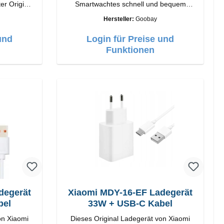
Smartwachtes schnell und bequem
wieder auf.EigenschaftenSatus-LED
Hersteller:
Goobay
Farbe: Schwarz
und
Login für Preise und
Funktionen
degerät
Xiaomi MDY-16-EF Ladegerät
bel
33W + USB-C Kabel
on Xiaomi
Dieses Original Ladegerät von Xiaomi