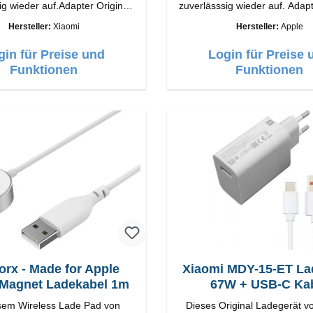
ig wieder auf.Adapter Original
zuverlässsig wieder auf. Adapter Original
ung
Apple Hochwertige Verarbeitung
Hersteller:
Xiaomi
Hersteller:
Apple
Output: 90W Farbe:
Anschlüsse: USB-A Output: 12W Farbe:
Weiss
gin für Preise und
Login für Preise 
Farbe: Weiss
Funktionen
Funktionen
rx - Made for Apple
Xiaomi MDY-15-ET La
Magnet Ladekabel 1m
67W + USB-C Ka
esem Wireless Lade Pad von
Dieses Original Ladegerät v