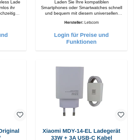
eless Lade
Laden Sie Ihre kompatiblen
Smartphones oder Smartwatches schnell
chzeitig
und bequem mit diesem universellen
 entweder
PKW-Ladegerät auf. Dank der
Hersteller:
Letscom
chgeklappt
Saugnapfhalterung kann das Gerät
sicher am Armaturenbrett befestigt
und
Login für Preise und
 Weiss
werden. Hinweis: Ein Car-Charger ist
nicht im Lieferumfang enthalten.
Funktionen
Eigenschaften Output: Schnellladen: 15
W / 10 W Standardladen: 5 W QI-
Standard Farbe: Schwarz
riginal
Xiaomi MDY-14-EL Ladegerät
W
33W + 3A USB-C Kabel