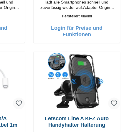
ell und
lädt alle Smartphones schnell und
r Original
zuverlässig wieder auf.Adapter Original
Xiaomi Hochwertige Verarbeitung
Hersteller:
Xiaomi
Anschlüsse: USB-A Output: 33W Farbe:
Weiss Kabel Länge: 1m USB-A zu USB-C
und
Login für Preise und
Farbe: Weiss
Funktionen
M/A
Letscom Line A KFZ Auto
abel 1m
Handyhalter Halterung