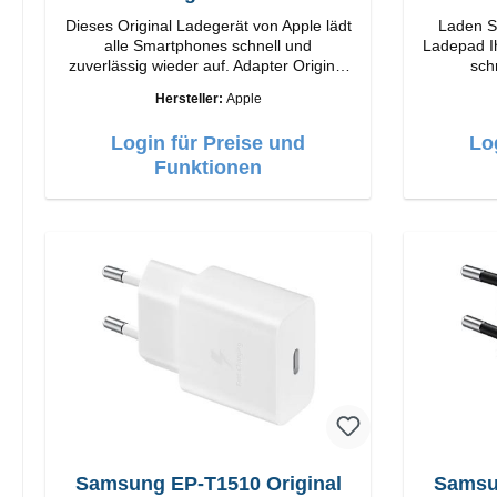
Dieses Original Ladegerät von Apple lädt
Laden Si
alle Smartphones schnell und
Ladepad I
zuverlässig wieder auf. Adapter Original
sch
Apple Hochwertige Verarbeitung
auf.Eige
Hersteller:
Apple
Anschlüsse: USB-C Output: 20W Farbe:
St
Weiss
Login für Preise und
Lo
Funktionen
Samsung EP-T1510 Original
Samsu