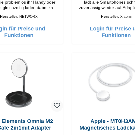
ie problemlos ihr Handy oder
lädt alle Smartphones schn
h gleichzeitig laden dabei kann
zuverlässig wieder auf.Adapte
ch entweder liegend oder der
Xiaomi Hochwertige Verarbeitung
Hersteller:
NETWORX
Hersteller:
Xiaomi
der hochgeklappt werden.
Anschlüsse: USB-A Output: 67W Farbe:
elles Kabelloses
Weiss Kabel Länge: 1m USB-A zu USB-C
gin für Preise und
Login für Preise 
Laden Farbe: Weiss
Farbe: Weiss
Funktionen
Funktionen
 Elements Omnia M2
Apple - MT0H3A
afe 2in1mit Adapter
Magnetisches Ladek