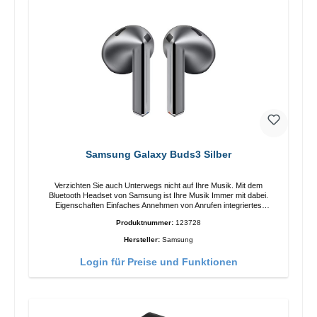
Samsung Galaxy Buds3 Silber
Verzichten Sie auch Unterwegs nicht auf Ihre Musik. Mit dem
Bluetooth Headset von Samsung ist Ihre Musik Immer mit dabei.
Eigenschaften Einfaches Annehmen von Anrufen integriertes
Mikrophone Ergonomisches Design Schutzklasse:IP57 Farbe:Silber
Produktnummer:
123728
Technische Daten: Bluetooth: 5.4 Reichweite: 10m Ladezeit: 2h
Laufzeit: 6h/30h ohne ANC, 5h/24h mit ANC Aufladen mit: USB-C/li>
Hersteller:
Samsung
Lieferumfang Galaxy Buds3 Kabel: USB zu USB-C 2x earGels
Ohrbügel Kurzanleitung / Garantie / Warnhinweise
Login für Preise und Funktionen