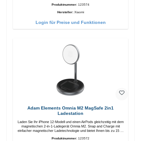
Länge: 1m USB-A zu USB-C Farbe: Weiss
Produktnummer:
123574
Hersteller:
Xiaomi
Login für Preise und Funktionen
Adam Elements Omnia M2 MagSafe 2in1
Ladestation
Laden Sie Ihr iPhone 12-Modell und einen AirPods gleichzeitig mit dem
magnetischen 2-in-1-Ladegerät Omnia M2. Snap and Charge mit
einfacher magnetischer Ladetechnologie und bietet Ihnen bis zu 15 W
max. Ausgabe. Mit 15 W Leistung und MagSafe-Technologie
Produktnummer:
123572
ermöglicht das Design mit einstellbarem Ladewinkel eine einfache