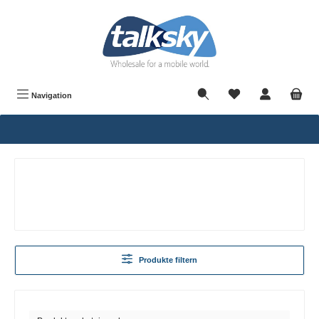
alt springen
Navigation
Produkte filtern