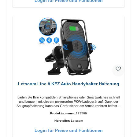
Login für Preise und Funktionen
Letscom Line A KFZ Auto Handyhalter Halterung
Laden Sie Ihre kompatiblen Smartphones oder Smartwatches schnell
und bequem mit diesem universellen PKW-Ladegerät auf. Dank der
Saugnapfhalterung kann das Gerät sicher am Armaturenbrett befestigt
werden. Hinweis: Ein Car-Charger ist nicht im Lieferumfang enthalten.
Produktnummer:
123509
Eigenschaften Output: Schnellladen: 15 W / 10 W Standardladen: 5 W
QI-Standard Farbe: Schwarz
Hersteller:
Letscom
Login für Preise und Funktionen