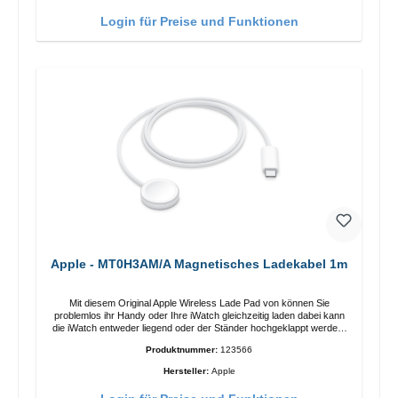
Funktionen Kabellose Ladeleistung von bis zu 15 W für schnelles
Laden Kompatibel mit der MagSafe-Technologie für Ihr iPhone 12-
Login für Preise und Funktionen
Serie Laden Sie Ihr iPhone bequem vertikal oder horizontal auf Auf
Komfort ausgelegt Kabelloses Laden Ihres kabellosen AirPods-
Gehäuses mit einer maximalen Ausgangsleistung von 5 W Intelligente
Lade-LED-Anzeige
Apple - MT0H3AM/A Magnetisches Ladekabel 1m
Mit diesem Original Apple Wireless Lade Pad von können Sie
problemlos ihr Handy oder Ihre iWatch gleichzeitig laden dabei kann
die iWatch entweder liegend oder der Ständer hochgeklappt werden.
Eigenschaften Schnelles Kabelloses Laden Farbe: Weiss
Produktnummer:
123566
Hersteller:
Apple