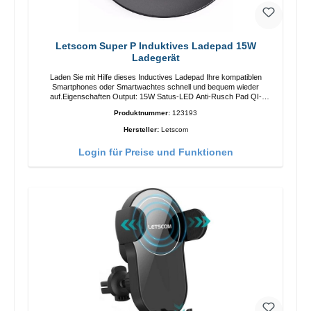
Letscom Super P Induktives Ladepad 15W
Ladegerät
Laden Sie mit Hilfe dieses Inductives Ladepad Ihre kompatiblen
Smartphones oder Smartwachtes schnell und bequem wieder
auf.Eigenschaften Output: 15W Satus-LED Anti-Rusch Pad QI-
Standart Farbe: SchwarzColor: blackLiferumfang Ladepad Anleitung
Produktnummer:
123193
Kabel
Hersteller:
Letscom
Login für Preise und Funktionen