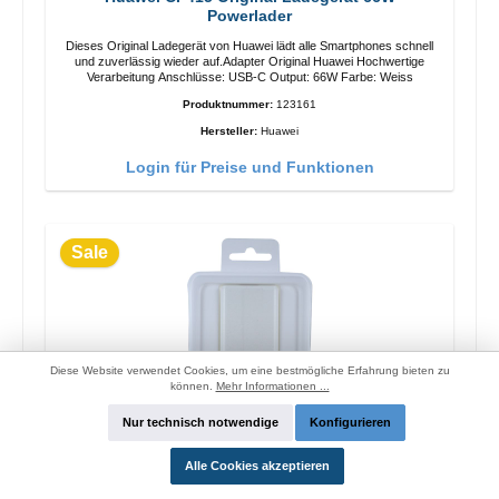
Powerlader
Dieses Original Ladegerät von Huawei lädt alle Smartphones schnell
und zuverlässig wieder auf.Adapter Original Huawei Hochwertige
Verarbeitung Anschlüsse: USB-C Output: 66W Farbe: Weiss
Produktnummer:
123161
Hersteller:
Huawei
Login für Preise und Funktionen
Sale
Diese Website verwendet Cookies, um eine bestmögliche Erfahrung bieten zu
können.
Mehr Informationen ...
Nur technisch notwendige
Konfigurieren
Alle Cookies akzeptieren
OPPO OP52JAEH Original Ladegerät 10W