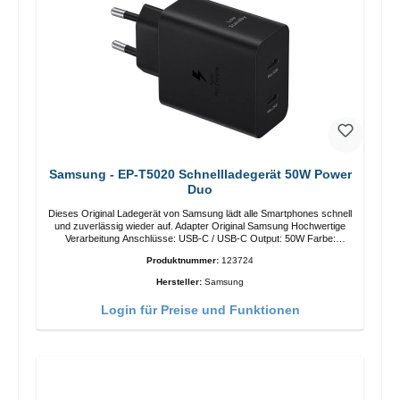
Samsung - EP-T5020 Schnellladegerät 50W Power
Duo
Dieses Original Ladegerät von Samsung lädt alle Smartphones schnell
und zuverlässig wieder auf. Adapter Original Samsung Hochwertige
Verarbeitung Anschlüsse: USB-C / USB-C Output: 50W Farbe:
Schwarz Kabel Länge: 1m USB-A / USB-C zu USB-C Farbe:
Produktnummer:
123724
Schwarz/li>
Hersteller:
Samsung
Login für Preise und Funktionen