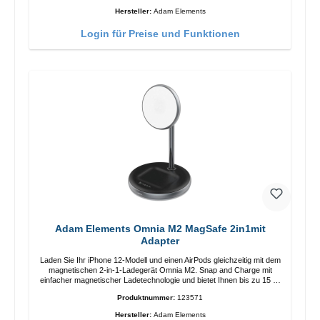
Anpassung der Ladeposition für das iPhone 12 für das beste Erlebnis.
Hersteller:
Adam Elements
Funktionen Kabellose Ladeleistung von bis zu 15 W für schnelles
Laden Kompatibel mit der MagSafe-Technologie für Ihr iPhone 12-
Login für Preise und Funktionen
Serie Laden Sie Ihr iPhone bequem vertikal oder horizontal auf Auf
Komfort ausgelegt Kabelloses Laden Ihres kabellosen AirPods-
Gehäuses mit einer maximalen Ausgangsleistung von 5 W Intelligente
Lade-LED-Anzeige
Adam Elements Omnia M2 MagSafe 2in1mit
Adapter
Laden Sie Ihr iPhone 12-Modell und einen AirPods gleichzeitig mit dem
magnetischen 2-in-1-Ladegerät Omnia M2. Snap and Charge mit
einfacher magnetischer Ladetechnologie und bietet Ihnen bis zu 15 W
max. Ausgabe. Mit 15 W Leistung und MagSafe-Technologie
Produktnummer:
123571
ermöglicht das Design mit einstellbarem Ladewinkel eine einfache
Anpassung der Ladeposition für das iPhone 12 für das beste Erlebnis.
Hersteller:
Adam Elements