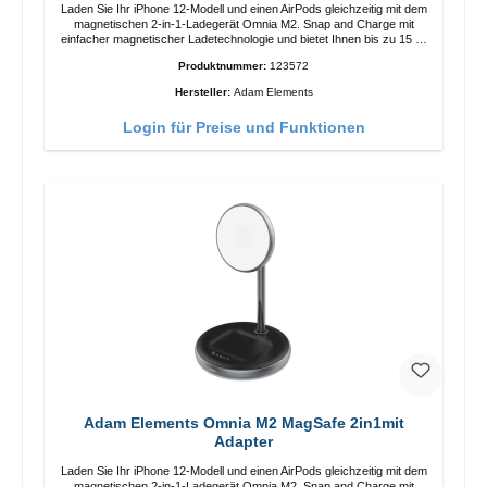
Laden Sie Ihr iPhone 12-Modell und einen AirPods gleichzeitig mit dem
magnetischen 2-in-1-Ladegerät Omnia M2. Snap and Charge mit
einfacher magnetischer Ladetechnologie und bietet Ihnen bis zu 15 W
max. Ausgabe. Mit 15 W Leistung und MagSafe-Technologie
Produktnummer:
123572
ermöglicht das Design mit einstellbarem Ladewinkel eine einfache
Anpassung der Ladeposition für das iPhone 12 für das beste Erlebnis.
Hersteller:
Adam Elements
Funktionen Kabellose Ladeleistung von bis zu 15 W für schnelles
Laden Kompatibel mit der MagSafe-Technologie für Ihr iPhone 12-
Login für Preise und Funktionen
Serie Laden Sie Ihr iPhone bequem vertikal oder horizontal auf Auf
Komfort ausgelegt Kabelloses Laden Ihres kabellosen AirPods-
Gehäuses mit einer maximalen Ausgangsleistung von 5 W Intelligente
Lade-LED-Anzeige
Adam Elements Omnia M2 MagSafe 2in1mit
Adapter
Laden Sie Ihr iPhone 12-Modell und einen AirPods gleichzeitig mit dem
magnetischen 2-in-1-Ladegerät Omnia M2. Snap and Charge mit