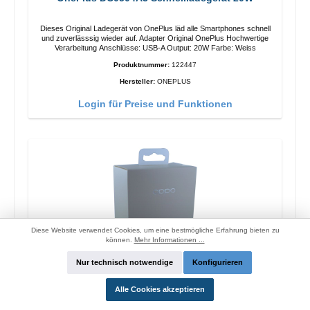
Dieses Original Ladegerät von OnePlus läd alle Smartphones schnell
und zuverlässsig wieder auf. Adapter Original OnePlus Hochwertige
Verarbeitung Anschlüsse: USB-A Output: 20W Farbe: Weiss
Produktnummer:
122447
Hersteller:
ONEPLUS
Login für Preise und Funktionen
Diese Website verwendet Cookies, um eine bestmögliche Erfahrung bieten zu
können.
Mehr Informationen ...
Nur technisch notwendige
Konfigurieren
Alle Cookies akzeptieren
Oppo OP92J Vooc Schnellladegerät 18W