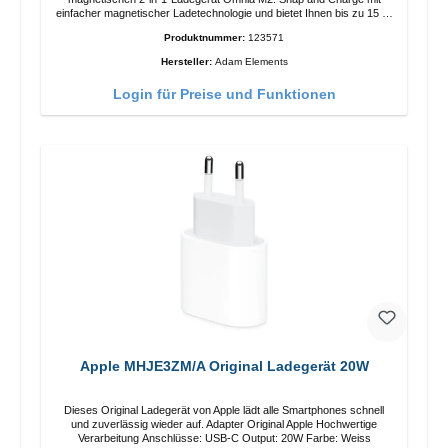
einfacher magnetischer Ladetechnologie und bietet Ihnen bis zu 15 W
max. Ausgabe. Mit 15 W Leistung und MagSafe-Technologie
Produktnummer:
123571
ermöglicht das Design mit einstellbarem Ladewinkel eine einfache
Anpassung der Ladeposition für das iPhone 12 für das beste Erlebnis.
Hersteller:
Adam Elements
Funktionen Kabellose Ladeleistung von bis zu 15 W für schnelles
Laden Kompatibel mit der MagSafe-Technologie für Ihr iPhone 12-
Login für Preise und Funktionen
Serie Laden Sie Ihr iPhone bequem vertikal oder horizontal auf Auf
Komfort ausgelegt Kabelloses Laden Ihres kabellosen AirPods-
Gehäuses mit einer maximalen Ausgangsleistung von 5 W Intelligente
Lade-LED-Anzeige
Apple MHJE3ZM/A Original Ladegerät 20W
Dieses Original Ladegerät von Apple lädt alle Smartphones schnell
und zuverlässig wieder auf. Adapter Original Apple Hochwertige
Verarbeitung Anschlüsse: USB-C Output: 20W Farbe: Weiss