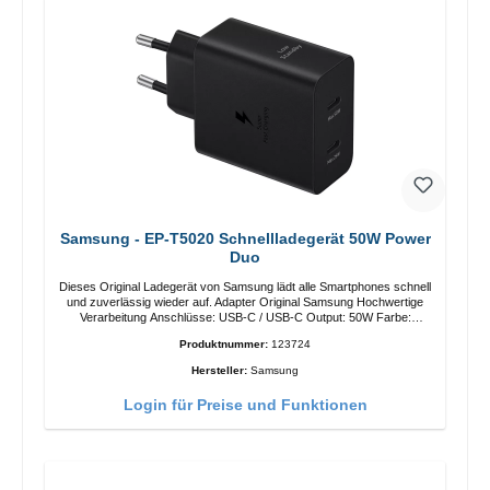
Samsung - EP-T5020 Schnellladegerät 50W Power
Duo
Dieses Original Ladegerät von Samsung lädt alle Smartphones schnell
und zuverlässig wieder auf. Adapter Original Samsung Hochwertige
Verarbeitung Anschlüsse: USB-C / USB-C Output: 50W Farbe:
Schwarz Kabel Länge: 1m USB-A / USB-C zu USB-C Farbe:
Produktnummer:
123724
Schwarz/li>
Hersteller:
Samsung
Login für Preise und Funktionen