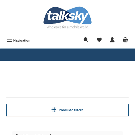
alt springen
Navigation
Produkte filtern