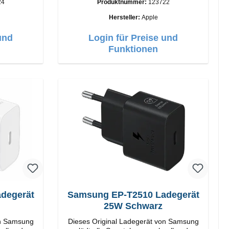
24
Produktnummer:
123722
:
Anschlüsse: USB-A Output: 12W Farbe:
Weiß
Hersteller:
Apple
und
Login für Preise und
Funktionen
Samsung EP-T2510 Ladegerät
25W Schwarz
on Samsung
Dieses Original Ladegerät von Samsung