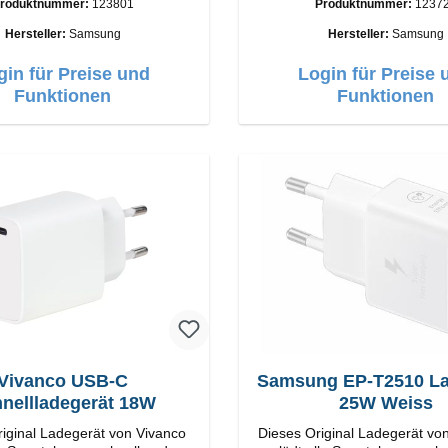
roduktnummer:
123801
Produktnummer:
1237
tungAnschlüss: USB-C Output:
Anschlüsse: USB-C / USB-C Output
C: 45W Farbe: Schwarz
50W Farbe: Schwarz Kabel Länge: 1m
Hersteller:
Samsung
Hersteller:
Samsung
USB-A / USB-C zu USB-C Farbe:
Schwarz/li>
gin für Preise und
Login für Preise 
Funktionen
Funktionen
Vivanco USB-C
Samsung EP-T2510 Ladegerät
nellladegerät 18W
25W Weiss
iginal Ladegerät von Vivanco
Dieses Original Ladegerät v