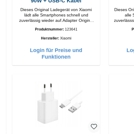
90W + USB-C Kabel
Dieses Original Ladegerät von Xiaomi
Dieses Ori
lädt alle Smartphones schnell und
alle
zuverlässig wieder auf.Adapter Original
zuverlässsig wied
Xiaomi Hochwertige Verarbeitung
Apple Hochwertige Verarbeitun
Produktnummer:
123641
P
Anschlüsse: USB-A Output: 90W Farbe:
Anschlüsse: USB-A 
Weiss Kabel Länge: 1m USB-A zu USB-C
Hersteller:
Xiaomi
Farbe: Weiss
Login für Preise und
Lo
Funktionen