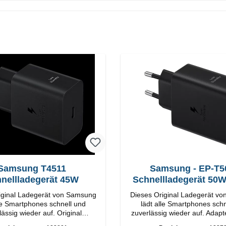
Samsung T4511
Samsung - EP-T5
nellladegerät 45W
Schnellladegerät 50
Duo
iginal Ladegerät von Samsung
Dieses Original Ladegerät v
lle Smartphones schnell und
lädt alle Smartphones schn
ssig wieder auf. Original
zuverlässig wieder auf. Adapter Origi
SamsungHochwertige
Samsung Hochwertige Verarbeitung