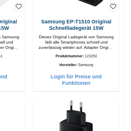
iginal
Samsung EP-T1510 Original
 15W
Schnellladegerät 15W
on Samsung
Dieses Original Ladegerät von Samsung
ell und
lädt alle Smartphones schnell und
inal
zuverlässsig wieder auf. Adapter Original
rbeitung
Samsung Hochwertige Verarbeitung
51
Produktnummer:
123250
15W Farbe:
Anschlüsse: USB-C Output: 15W Farbe:
Schwarz/li>
Hersteller:
Samsung
und
Login für Preise und
Funktionen