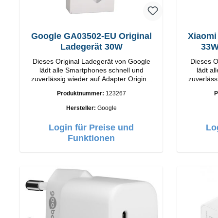
Google GA03502-EU Original
Xiaomi
Ladegerät 30W
Dieses Original Ladegerät von Google
Dieses O
lädt alle Smartphones schnell und
lädt a
zuverlässig wieder auf.Adapter Original
zuverläss
Google Hochwertige Verarbeitung
Xiaomi Hochwertige Verarbeit
Produktnummer:
123267
P
Anschlüsse: USB-C Output: 30W Farbe:
Anschlüsse: USB-A 
Weiss
Weiss 3A Kabel Länge: 1m USB-A zu
Hersteller:
Google
Login für Preise und
Lo
Funktionen