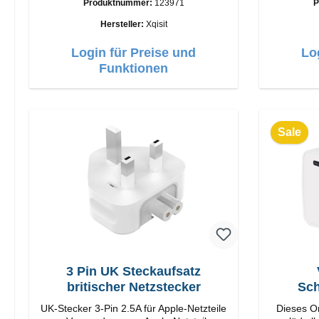
Produktnummer:
123971
P
C Output: 35W Farbe: Weis
Verarbei
USB-
Hersteller:
Xqisit
Login für Preise und
Lo
Funktionen
Sale
3 Pin UK Steckaufsatz
britischer Netzstecker
Sch
UK-Stecker 3-Pin 2.5A für Apple-Netzteile
Dieses Or