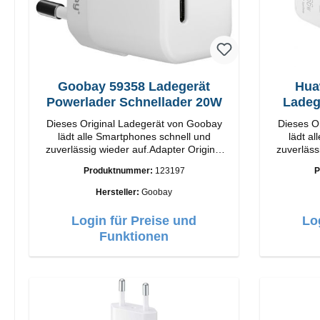
Goobay 59358 Ladegerät
Hua
Powerlader Schnellader 20W
Ladeg
Dieses Original Ladegerät von Goobay
Dieses O
lädt alle Smartphones schnell und
lädt a
zuverlässig wieder auf.Adapter Original
zuverläss
Goobay Hochwertige Verarbeitung
Huawei Hochwertige Verarbei
Produktnummer:
123197
P
Anschlüsse: USB-C Output: 20W Farbe:
Anschlüsse: USB-C 
Weiß
Hersteller:
Goobay
Login für Preise und
Lo
Funktionen