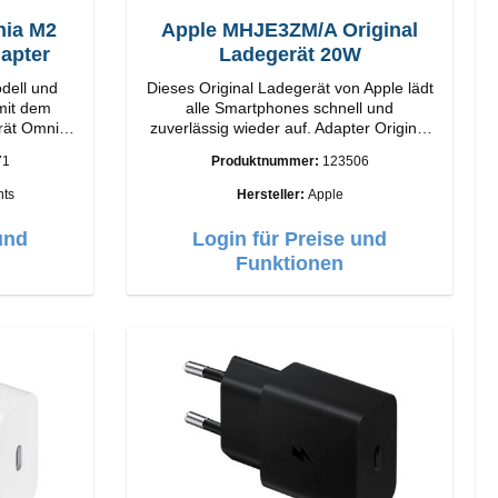
ia M2
Apple MHJE3ZM/A Original
apter
Ladegerät 20W
dell und
Dieses Original Ladegerät von Apple lädt
 mit dem
alle Smartphones schnell und
rät Omnia
zuverlässig wieder auf. Adapter Original
Apple Hochwertige Verarbeitung
71
Produktnummer:
123506
ogie und
Anschlüsse: USB-C Output: 20W Farbe:
. Ausgabe.
Weiss
ts
Hersteller:
Apple
gSafe-
Design mit
und
Login für Preise und
e einfache
Funktionen
 für das
lebnis.
istung von
 Laden
echnologie
n Sie Ihr
horizontal
abelloses
irPods-
imalen
elligente