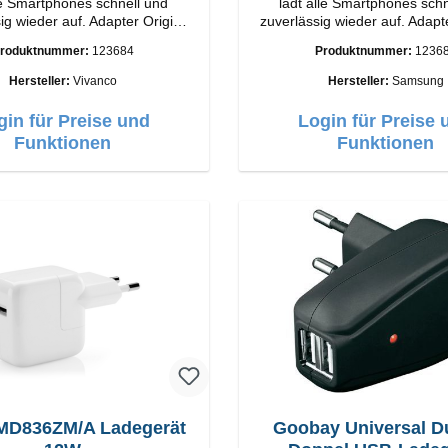
le Smartphones schnell und
lädt alle Smartphones schn
wieder auf. Adapter Original
zuverlässig wieder auf. Adapter Origi
o Hochwertige Verarbeitung
Samsung Hochwertige Verarbeitung
roduktnummer:
123684
Produktnummer:
1236
e: USB-C Output: 18W Farbe:
Anschlüsse: USB-C Output: 25W Farbe:
Weiss
Weiss
Hersteller:
Vivanco
Hersteller:
Samsung
gin für Preise und
Login für Preise 
Funktionen
Funktionen
MD836ZM/A Ladegerät
Goobay Universal D