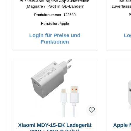
zur Verwendung von Apple-Netzteilen
läd al
(Magsafe / iPad) in GB-Ländern
zuverlässsig 
Vivanc
Produktnummer:
123689
P
Anschlüss
Hersteller:
Apple
Login für Preise und
Lo
Funktionen
Xiaomi MDY-15-EK Ladegerät
Apple 