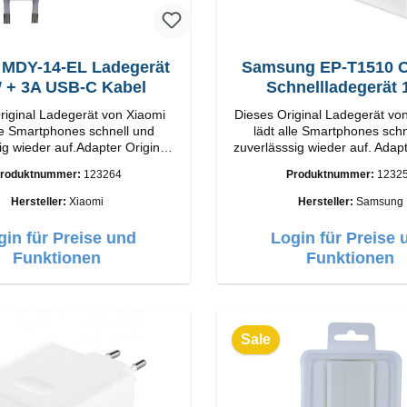
 MDY-14-EL Ladegerät
Samsung EP-T1510 Or
33W + 3A USB-C Kabel
Schnellladegerät
riginal Ladegerät von Xiaomi
Dieses Original Ladegerät v
lle Smartphones schnell und
lädt alle Smartphones schn
ig wieder auf.Adapter Original
zuverlässsig wieder auf. Adapter Orig
ung
Samsung Hochwertige Vera
roduktnummer:
123264
Produktnummer:
1232
Output: 33W Farbe:
Anschlüsse: USB-C Output: 
Weiß
Hersteller:
Xiaomi
Hersteller:
Samsung
USB-C Farbe: Weiss
gin für Preise und
Login für Preise 
Funktionen
Funktionen
Sale