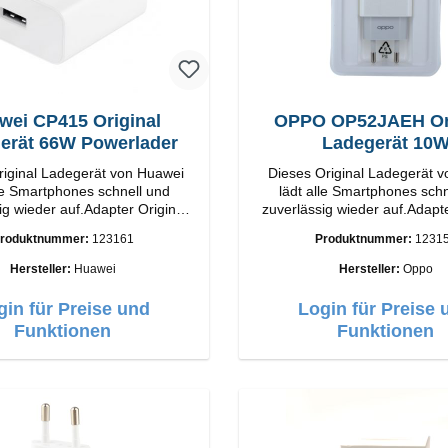
wei CP415 Original
OPPO OP52JAEH Ori
erät 66W Powerlader
Ladegerät 10
riginal Ladegerät von Huawei
Dieses Original Ladegerät 
lle Smartphones schnell und
lädt alle Smartphones schn
ig wieder auf.Adapter Original
zuverlässig wieder auf.Adapte
tung
OPPO Hochwertige Verarbeitung
roduktnummer:
123161
Produktnummer:
1231
Output: 66W Farbe:
Anschlüsse: USB-A Output: 10W Farbe:
Weiss
Weiss
Hersteller:
Huawei
Hersteller:
Oppo
gin für Preise und
Login für Preise 
Funktionen
Funktionen