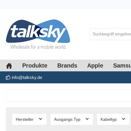
springen
Zur Hauptnavigation springen
Produkte
Brands
Apple
Sams
info@talksky.de
Hersteller
Ausgangs Typ
Kabeltyp