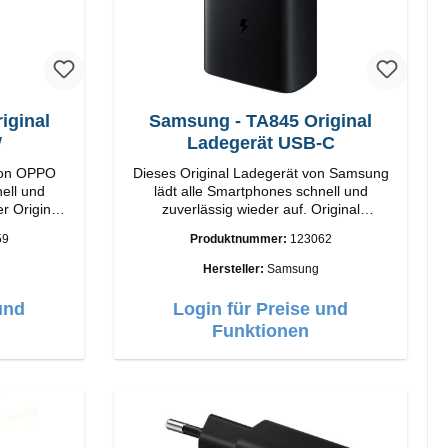
ginal
Samsung - TA845 Original
W
Ladegerät USB-C
von OPPO
Dieses Original Ladegerät von Samsung
ell und
lädt alle Smartphones schnell und
r Original
zuverlässig wieder auf. Original
SamsungHochwertige
59
Produktnummer:
123062
VerarbeitungAnschlüss: USB-C Output:
USB-C: 45W Farbe: Schwarz
Hersteller:
Samsung
und
Login für Preise und
Funktionen