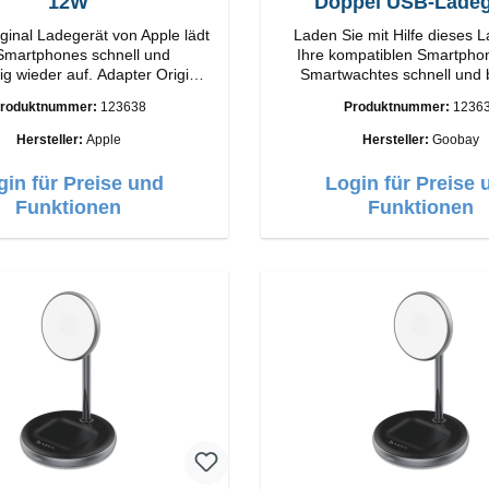
12W
Doppel USB-Ladeg
ginal Ladegerät von Apple lädt
Laden Sie mit Hilfe dieses 
 Smartphones schnell und
Ihre kompatiblen Smartpho
er auf. Adapter Original
Smartwachtes schnell und
g
wieder auf.EigenschaftenS
roduktnummer:
123638
Produktnummer:
1236
Output: 12W Farbe:
Farbe: Schwarz
Weiss
Hersteller:
Apple
Hersteller:
Goobay
gin für Preise und
Login für Preise 
Funktionen
Funktionen