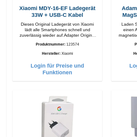
Xiaomi MDY-16-EF Ladegerät
Adam
33W + USB-C Kabel
Dieses Original Ladegerät von Xiaomi
Laden S
lädt alle Smartphones schnell und
einen A
zuverlässig wieder auf.Adapter Original
magnetis
Xiaomi Hochwertige Verarbeitung
M2. Snap and Charge mit einfacher
Produktnummer:
123574
P
Anschlüsse: USB-A Output: 33W Farbe:
magneti
Weiss Kabel Länge: 1m USB-A zu USB-C
bietet Ih
Hersteller:
Xiaomi
He
Farbe: Weiss
Mit 1
Technolog
Login für Preise und
Lo
einstellb
Funktionen
Anpassu
iPhone
Funktione
bis z
Kompatibe
für Ihr 
iPhone be
auf Auf 
Laden 
Gehäu
Ausgangs