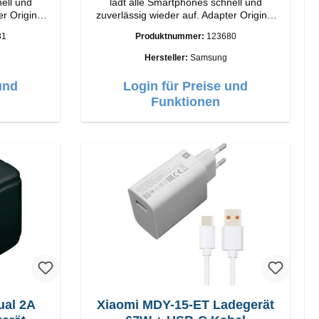
ell und
lädt alle Smartphones schnell und
nal
zuverlässig wieder auf. Adapter Original
Samsung Hochwertige Verarbeitung
81
Produktnummer:
123680
Anschlüsse: USB-C Output: 25W Farbe:
Schwarz
Hersteller:
Samsung
und
Login für Preise und
Funktionen
ual 2A
Xiaomi MDY-15-ET Ladegerät