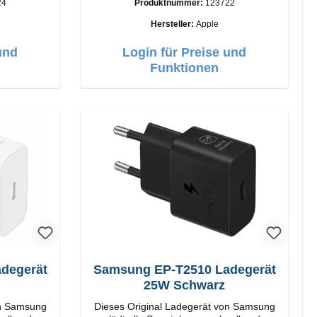
24
Produktnummer:
123722
:
Anschlüsse: USB-A Output: 12W Farbe:
Weiß
Hersteller:
Apple
und
Login für Preise und
Funktionen
Samsung EP-T2510 Ladegerät
25W Schwarz
on Samsung
Dieses Original Ladegerät von Samsung