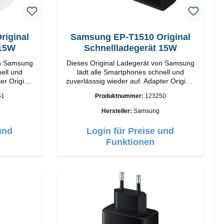
iginal
Samsung EP-T1510 Original
 15W
Schnellladegerät 15W
on Samsung
Dieses Original Ladegerät von Samsung
ell und
lädt alle Smartphones schnell und
inal
zuverlässsig wieder auf. Adapter Original
rbeitung
Samsung Hochwertige Verarbeitung
51
Produktnummer:
123250
15W Farbe:
Anschlüsse: USB-C Output: 15W Farbe:
Schwarz/li>
Hersteller:
Samsung
und
Login für Preise und
Funktionen