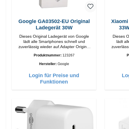
Google GA03502-EU Original
Xiaomi
Ladegerät 30W
Dieses Original Ladegerät von Google
Dieses O
lädt alle Smartphones schnell und
lädt a
zuverlässig wieder auf.Adapter Original
zuverläss
Google Hochwertige Verarbeitung
Xiaomi Hochwertige Verarbeit
Produktnummer:
123267
P
Anschlüsse: USB-C Output: 30W Farbe:
Anschlüsse: USB-A 
Weiss
Weiss 3A Kabel Länge: 1m USB-A zu
Hersteller:
Google
Login für Preise und
Lo
Funktionen