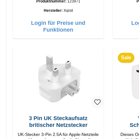
Produktnummer:
123971
P
C Output: 35W Farbe: Weis
Verarbei
USB-
Hersteller:
Xqisit
Login für Preise und
Lo
Funktionen
Sale
3 Pin UK Steckaufsatz
britischer Netzstecker
Sch
UK-Stecker 3-Pin 2.5A für Apple-Netzteile
Dieses Or