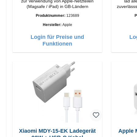
zur Verwendung von Apple-Netzteilen
läd al
(Magsafe / iPad) in GB-Ländern
zuverlässsig 
Vivanc
Produktnummer:
123689
P
Anschlüss
Hersteller:
Apple
Login für Preise und
Lo
Funktionen
Xiaomi MDY-15-EK Ladegerät
Apple 