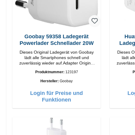
Goobay 59358 Ladegerät
Hua
Powerlader Schnellader 20W
Ladeg
Dieses Original Ladegerät von Goobay
Dieses O
lädt alle Smartphones schnell und
lädt a
zuverlässig wieder auf.Adapter Original
zuverläss
Goobay Hochwertige Verarbeitung
Huawei Hochwertige Verarbei
Produktnummer:
123197
P
Anschlüsse: USB-C Output: 20W Farbe:
Anschlüsse: USB-C 
Weiß
Hersteller:
Goobay
Login für Preise und
Lo
Funktionen