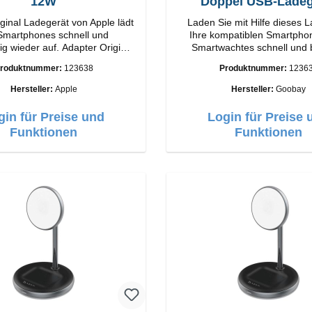
12W
Doppel USB-Ladeg
ginal Ladegerät von Apple lädt
Laden Sie mit Hilfe dieses 
 Smartphones schnell und
Ihre kompatiblen Smartpho
er auf. Adapter Original
Smartwachtes schnell und
g
wieder auf.EigenschaftenS
roduktnummer:
123638
Produktnummer:
1236
Output: 12W Farbe:
Farbe: Schwarz
Weiss
Hersteller:
Apple
Hersteller:
Goobay
gin für Preise und
Login für Preise 
Funktionen
Funktionen