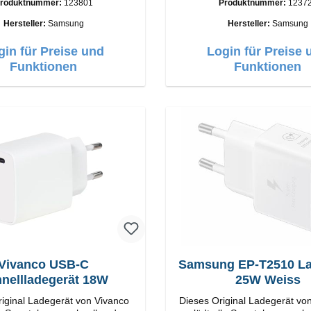
roduktnummer:
123801
Produktnummer:
1237
tungAnschlüss: USB-C Output:
Anschlüsse: USB-C / USB-C Output
C: 45W Farbe: Schwarz
50W Farbe: Schwarz Kabel Länge: 1m
Hersteller:
Samsung
Hersteller:
Samsung
USB-A / USB-C zu USB-C Farbe:
Schwarz/li>
gin für Preise und
Login für Preise 
Funktionen
Funktionen
Vivanco USB-C
Samsung EP-T2510 Ladegerät
nellladegerät 18W
25W Weiss
iginal Ladegerät von Vivanco
Dieses Original Ladegerät v