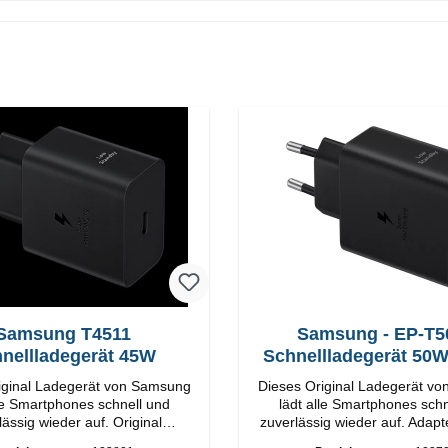
Samsung T4511
Samsung - EP-T5
nellladegerät 45W
Schnellladegerät 50
Duo
iginal Ladegerät von Samsung
Dieses Original Ladegerät v
lle Smartphones schnell und
lädt alle Smartphones schn
ssig wieder auf. Original
zuverlässig wieder auf. Adapter Origi
SamsungHochwertige
Samsung Hochwertige Verarbeitung