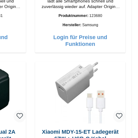
ell und
lädt alle Smartphones schnell und
nal
zuverlässig wieder auf. Adapter Original
Samsung Hochwertige Verarbeitung
81
Produktnummer:
123680
Anschlüsse: USB-C Output: 25W Farbe:
Schwarz
Hersteller:
Samsung
und
Login für Preise und
Funktionen
ual 2A
Xiaomi MDY-15-ET Ladegerät