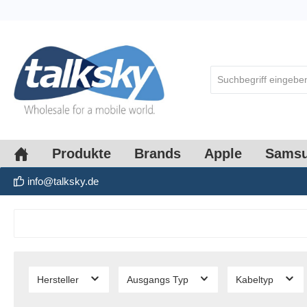
springen
Zur Hauptnavigation springen
Produkte
Brands
Apple
Sams
info@talksky.de
Hersteller
Ausgangs Typ
Kabeltyp