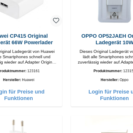
wei CP415 Original
OPPO OP52JAEH Ori
erät 66W Powerlader
Ladegerät 10
riginal Ladegerät von Huawei
Dieses Original Ladegerät 
lle Smartphones schnell und
lädt alle Smartphones schn
ig wieder auf.Adapter Original
zuverlässig wieder auf.Adapte
tung
OPPO Hochwertige Verarbeitung
roduktnummer:
123161
Produktnummer:
1231
Output: 66W Farbe:
Anschlüsse: USB-A Output: 10W Farbe:
Weiss
Weiss
Hersteller:
Huawei
Hersteller:
Oppo
gin für Preise und
Login für Preise 
Funktionen
Funktionen