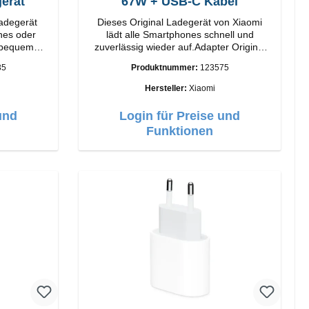
erät
67W + USB-C Kabel
Ladegerät
Dieses Original Ladegerät von Xiaomi
nes oder
lädt alle Smartphones schnell und
 bequem
zuverlässig wieder auf.Adapter Original
atus-LED
Xiaomi Hochwertige Verarbeitung
35
Produktnummer:
123575
Anschlüsse: USB-A Output: 67W Farbe:
Weiss Kabel Länge: 1m USB-A zu USB-C
Hersteller:
Xiaomi
Farbe: Weiss
und
Login für Preise und
Funktionen