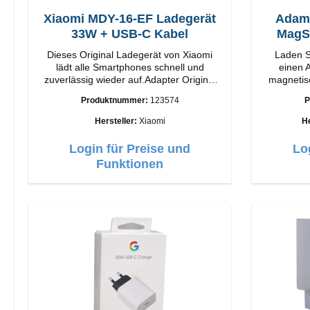
Xiaomi MDY-16-EF Ladegerät
Adam
33W + USB-C Kabel
Dieses Original Ladegerät von Xiaomi
Laden S
lädt alle Smartphones schnell und
einen A
zuverlässig wieder auf.Adapter Original
magnetis
Xiaomi Hochwertige Verarbeitung
M2. Snap and Charge mit einfacher
Produktnummer:
123574
P
Anschlüsse: USB-A Output: 33W Farbe:
magneti
Weiss Kabel Länge: 1m USB-A zu USB-C
bietet Ih
Hersteller:
Xiaomi
He
Farbe: Weiss
Mit 1
Technolog
Login für Preise und
Lo
einstellb
Funktionen
Anpassu
iPhone
Funktione
bis z
Kompatibe
für Ihr 
iPhone be
auf Auf 
Laden 
Gehäu
Ausgangs