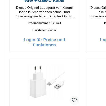
90W + USB-C Kabel
Dieses Original Ladegerät von Xiaomi
Dieses Ori
lädt alle Smartphones schnell und
alle
zuverlässig wieder auf.Adapter Original
zuverlässsig wied
Xiaomi Hochwertige Verarbeitung
Apple Hochwertige Verarbeitun
Produktnummer:
123641
P
Anschlüsse: USB-A Output: 90W Farbe:
Anschlüsse: USB-A 
Weiss Kabel Länge: 1m USB-A zu USB-C
Hersteller:
Xiaomi
Farbe: Weiss
Login für Preise und
Lo
Funktionen