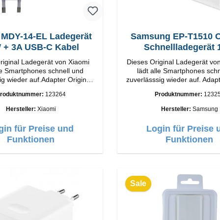
 MDY-14-EL Ladegerät
Samsung EP-T1510 Or
33W + 3A USB-C Kabel
Schnellladegerät
riginal Ladegerät von Xiaomi
Dieses Original Ladegerät v
lle Smartphones schnell und
lädt alle Smartphones schn
ig wieder auf.Adapter Original
zuverlässsig wieder auf. Adapter Orig
ung
Samsung Hochwertige Vera
roduktnummer:
123264
Produktnummer:
1232
Output: 33W Farbe:
Anschlüsse: USB-C Output: 
Weiß
Hersteller:
Xiaomi
Hersteller:
Samsung
USB-C Farbe: Weiss
gin für Preise und
Login für Preise 
Funktionen
Funktionen
Sale