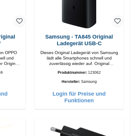
ginal
Samsung - TA845 Original
W
Ladegerät USB-C
von OPPO
Dieses Original Ladegerät von Samsung
ell und
lädt alle Smartphones schnell und
r Original
zuverlässig wieder auf. Original
SamsungHochwertige
59
Produktnummer:
123062
VerarbeitungAnschlüss: USB-C Output:
USB-C: 45W Farbe: Schwarz
Hersteller:
Samsung
und
Login für Preise und
Funktionen