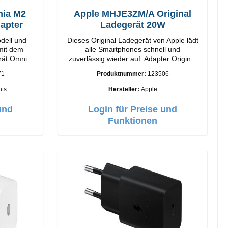
ia M2
Apple MHJE3ZM/A Original
apter
Ladegerät 20W
dell und
Dieses Original Ladegerät von Apple lädt
 mit dem
alle Smartphones schnell und
rät Omnia
zuverlässig wieder auf. Adapter Original
Apple Hochwertige Verarbeitung
71
Produktnummer:
123506
ogie und
Anschlüsse: USB-C Output: 20W Farbe:
. Ausgabe.
Weiss
ts
Hersteller:
Apple
gSafe-
Design mit
und
Login für Preise und
e einfache
Funktionen
 für das
lebnis.
istung von
 Laden
echnologie
n Sie Ihr
horizontal
abelloses
irPods-
imalen
elligente