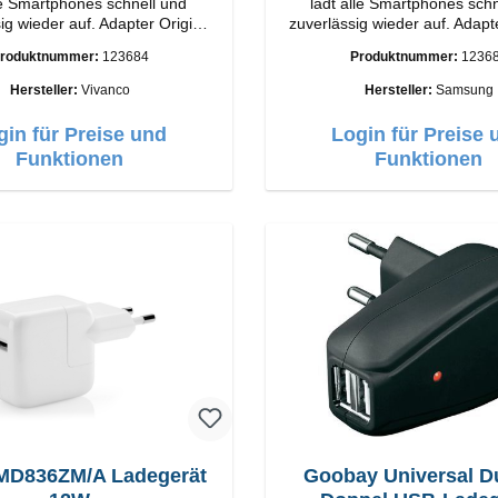
le Smartphones schnell und
lädt alle Smartphones schn
wieder auf. Adapter Original
zuverlässig wieder auf. Adapter Origi
o Hochwertige Verarbeitung
Samsung Hochwertige Verarbeitung
roduktnummer:
123684
Produktnummer:
1236
e: USB-C Output: 18W Farbe:
Anschlüsse: USB-C Output: 25W Farbe:
Weiss
Weiss
Hersteller:
Vivanco
Hersteller:
Samsung
gin für Preise und
Login für Preise 
Funktionen
Funktionen
MD836ZM/A Ladegerät
Goobay Universal D