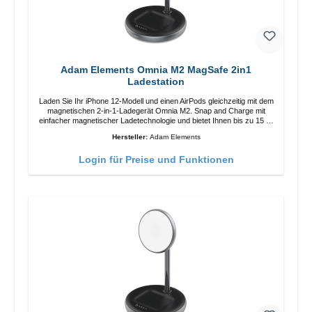
Adam Elements Omnia M2 MagSafe 2in1
Ladestation
Laden Sie Ihr iPhone 12-Modell und einen AirPods gleichzeitig mit dem
magnetischen 2-in-1-Ladegerät Omnia M2. Snap and Charge mit
einfacher magnetischer Ladetechnologie und bietet Ihnen bis zu 15 W
max. Ausgabe. Mit 15 W Leistung und MagSafe-Technologie
Hersteller:
Adam Elements
ermöglicht das Design mit einstellbarem Ladewinkel eine einfache
Anpassung der Ladeposition für das iPhone 12 für das beste Erlebnis.
Login für Preise und Funktionen
Funktionen Kabellose Ladeleistung von bis zu 15 W für schnelles
Laden Kompatibel mit der MagSafe-Technologie für Ihr iPhone 12-
Serie Laden Sie Ihr iPhone bequem vertikal oder horizontal auf Auf
Komfort ausgelegt Kabelloses Laden Ihres kabellosen AirPods-
Gehäuses mit einer maximalen Ausgangsleistung von 5 W Intelligente
Lade-LED-Anzeige