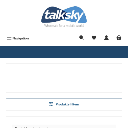
alt springen
Navigation
Produkte filtern