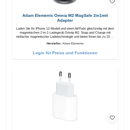
Adam Elements Omnia M2 MagSafe 2in1mit
Adapter
Laden Sie Ihr iPhone 12-Modell und einen AirPods gleichzeitig mit dem
magnetischen 2-in-1-Ladegerät Omnia M2. Snap and Charge mit
einfacher magnetischer Ladetechnologie und bietet Ihnen bis zu 15 W
max. Ausgabe. Mit 15 W Leistung und MagSafe-Technologie
Hersteller:
Adam Elements
ermöglicht das Design mit einstellbarem Ladewinkel eine einfache
Anpassung der Ladeposition für das iPhone 12 für das beste Erlebnis.
Login für Preise und Funktionen
Funktionen Kabellose Ladeleistung von bis zu 15 W für schnelles
Laden Kompatibel mit der MagSafe-Technologie für Ihr iPhone 12-
Serie Laden Sie Ihr iPhone bequem vertikal oder horizontal auf Auf
Komfort ausgelegt Kabelloses Laden Ihres kabellosen AirPods-
Gehäuses mit einer maximalen Ausgangsleistung von 5 W Intelligente
Lade-LED-Anzeige