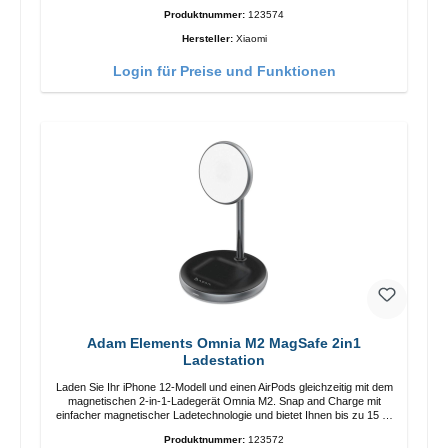
Länge: 1m USB-A zu USB-C Farbe: Weiss
Produktnummer:
123574
Hersteller:
Xiaomi
Login für Preise und Funktionen
Adam Elements Omnia M2 MagSafe 2in1
Ladestation
Laden Sie Ihr iPhone 12-Modell und einen AirPods gleichzeitig mit dem
magnetischen 2-in-1-Ladegerät Omnia M2. Snap and Charge mit
einfacher magnetischer Ladetechnologie und bietet Ihnen bis zu 15 W
max. Ausgabe. Mit 15 W Leistung und MagSafe-Technologie
Produktnummer:
123572
ermöglicht das Design mit einstellbarem Ladewinkel eine einfache