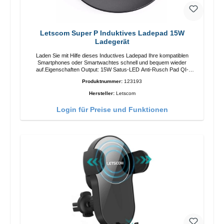
Letscom Super P Induktives Ladepad 15W
Ladegerät
Laden Sie mit Hilfe dieses Inductives Ladepad Ihre kompatiblen
Smartphones oder Smartwachtes schnell und bequem wieder
auf.Eigenschaften Output: 15W Satus-LED Anti-Rusch Pad QI-
Standart Farbe: SchwarzColor: blackLiferumfang Ladepad Anleitung
Produktnummer:
123193
Kabel
Hersteller:
Letscom
Login für Preise und Funktionen