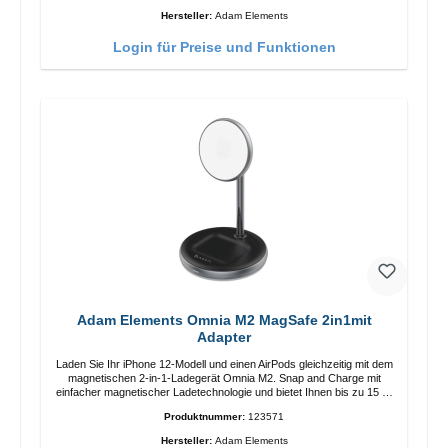
Anpassung der Ladeposition für das iPhone 12 für das beste Erlebnis.
Hersteller:
Adam Elements
Funktionen Kabellose Ladeleistung von bis zu 15 W für schnelles
Laden Kompatibel mit der MagSafe-Technologie für Ihr iPhone 12-
Login für Preise und Funktionen
Serie Laden Sie Ihr iPhone bequem vertikal oder horizontal auf Auf
Komfort ausgelegt Kabelloses Laden Ihres kabellosen AirPods-
Gehäuses mit einer maximalen Ausgangsleistung von 5 W Intelligente
Lade-LED-Anzeige
Adam Elements Omnia M2 MagSafe 2in1mit
Adapter
Laden Sie Ihr iPhone 12-Modell und einen AirPods gleichzeitig mit dem
magnetischen 2-in-1-Ladegerät Omnia M2. Snap and Charge mit
einfacher magnetischer Ladetechnologie und bietet Ihnen bis zu 15 W
max. Ausgabe. Mit 15 W Leistung und MagSafe-Technologie
Produktnummer:
123571
ermöglicht das Design mit einstellbarem Ladewinkel eine einfache
Anpassung der Ladeposition für das iPhone 12 für das beste Erlebnis.
Hersteller:
Adam Elements