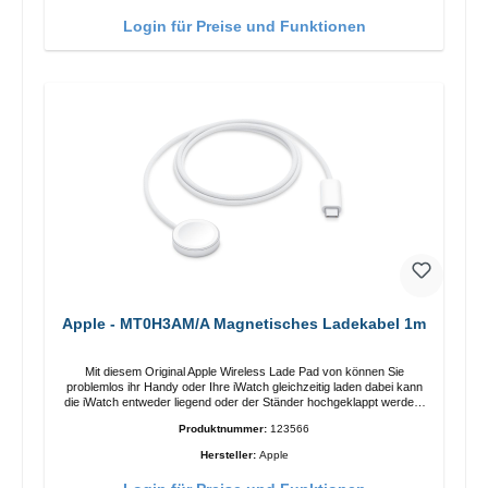
Funktionen Kabellose Ladeleistung von bis zu 15 W für schnelles
Laden Kompatibel mit der MagSafe-Technologie für Ihr iPhone 12-
Login für Preise und Funktionen
Serie Laden Sie Ihr iPhone bequem vertikal oder horizontal auf Auf
Komfort ausgelegt Kabelloses Laden Ihres kabellosen AirPods-
Gehäuses mit einer maximalen Ausgangsleistung von 5 W Intelligente
Lade-LED-Anzeige
Apple - MT0H3AM/A Magnetisches Ladekabel 1m
Mit diesem Original Apple Wireless Lade Pad von können Sie
problemlos ihr Handy oder Ihre iWatch gleichzeitig laden dabei kann
die iWatch entweder liegend oder der Ständer hochgeklappt werden.
Eigenschaften Schnelles Kabelloses Laden Farbe: Weiss
Produktnummer:
123566
Hersteller:
Apple