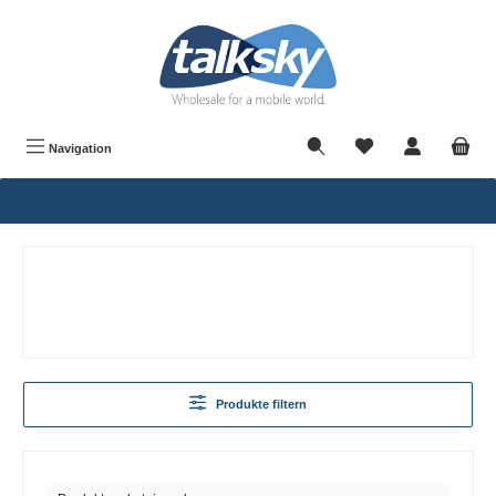
alt springen
Navigation
Produkte filtern