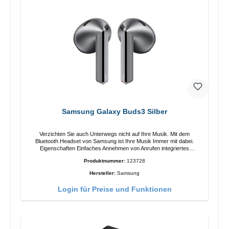
Samsung Galaxy Buds3 Silber
Verzichten Sie auch Unterwegs nicht auf Ihre Musik. Mit dem
Bluetooth Headset von Samsung ist Ihre Musik Immer mit dabei.
Eigenschaften Einfaches Annehmen von Anrufen integriertes
Mikrophone Ergonomisches Design Schutzklasse:IP57 Farbe:Silber
Produktnummer:
123728
Technische Daten: Bluetooth: 5.4 Reichweite: 10m Ladezeit: 2h
Laufzeit: 6h/30h ohne ANC, 5h/24h mit ANC Aufladen mit: USB-C/li>
Hersteller:
Samsung
Lieferumfang Galaxy Buds3 Kabel: USB zu USB-C 2x earGels
Ohrbügel Kurzanleitung / Garantie / Warnhinweise
Login für Preise und Funktionen