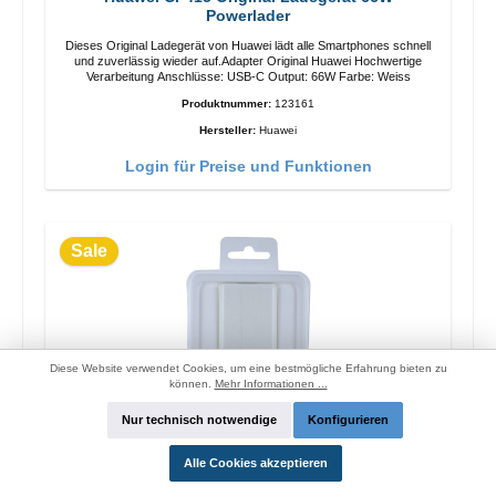
Powerlader
Dieses Original Ladegerät von Huawei lädt alle Smartphones schnell
und zuverlässig wieder auf.Adapter Original Huawei Hochwertige
Verarbeitung Anschlüsse: USB-C Output: 66W Farbe: Weiss
Produktnummer:
123161
Hersteller:
Huawei
Login für Preise und Funktionen
Sale
Diese Website verwendet Cookies, um eine bestmögliche Erfahrung bieten zu
können.
Mehr Informationen ...
Nur technisch notwendige
Konfigurieren
Alle Cookies akzeptieren
OPPO OP52JAEH Original Ladegerät 10W