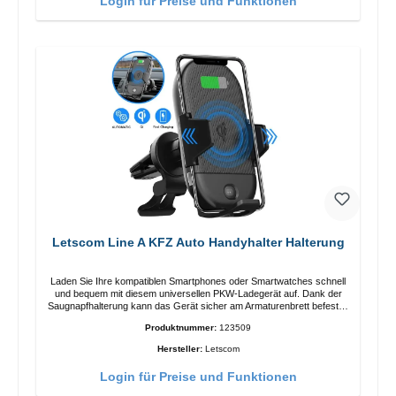
Login für Preise und Funktionen
Letscom Line A KFZ Auto Handyhalter Halterung
Laden Sie Ihre kompatiblen Smartphones oder Smartwatches schnell
und bequem mit diesem universellen PKW-Ladegerät auf. Dank der
Saugnapfhalterung kann das Gerät sicher am Armaturenbrett befestigt
werden. Hinweis: Ein Car-Charger ist nicht im Lieferumfang enthalten.
Produktnummer:
123509
Eigenschaften Output: Schnellladen: 15 W / 10 W Standardladen: 5 W
QI-Standard Farbe: Schwarz
Hersteller:
Letscom
Login für Preise und Funktionen