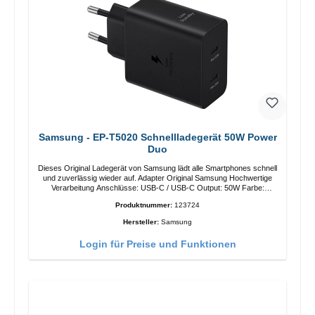
Samsung - EP-T5020 Schnellladegerät 50W Power
Duo
Dieses Original Ladegerät von Samsung lädt alle Smartphones schnell
und zuverlässig wieder auf. Adapter Original Samsung Hochwertige
Verarbeitung Anschlüsse: USB-C / USB-C Output: 50W Farbe:
Schwarz Kabel Länge: 1m USB-A / USB-C zu USB-C Farbe:
Produktnummer:
123724
Schwarz/li>
Hersteller:
Samsung
Login für Preise und Funktionen