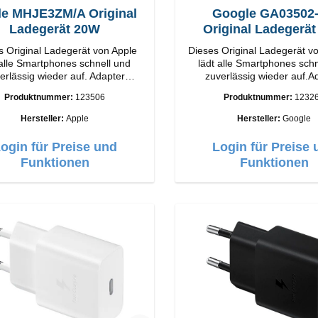
le MHJE3ZM/A Original
Google GA03502
Ladegerät 20W
Original Ladegerä
s Original Ladegerät von Apple
Dieses Original Ladegerät v
 alle Smartphones schnell und
lädt alle Smartphones sch
erlässig wieder auf. Adapter
zuverlässig wieder auf.A
iginal Apple Hochwertige
Original Google Hochwertige
Produktnummer:
123506
Produktnummer:
1232
ung Anschlüsse: USB-C
Verarbeitung Anschlüsse: USB-C
Output: 20W Farbe: Weiss
Output: 30W Farbe
Hersteller:
Apple
Hersteller:
Google
ogin für Preise und
Login für Preise 
Funktionen
Funktionen