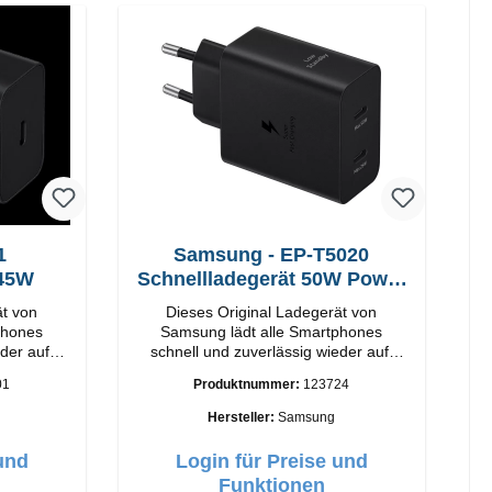
1
Samsung - EP-T5020
 45W
Schnellladegerät 50W Power
Duo
ät von
Dieses Original Ladegerät von
phones
Samsung lädt alle Smartphones
der auf.
schnell und zuverlässig wieder auf.
rtige
Adapter Original Samsung
01
Produktnummer:
123724
-C Output:
Hochwertige Verarbeitung Anschlüsse:
hwarz
USB-C / USB-C Output: 50W Farbe:
Hersteller:
Samsung
Schwarz Kabel Länge: 1m USB-A /
USB-C zu USB-C Farbe: Schwarz/li>
und
Login für Preise und
Funktionen