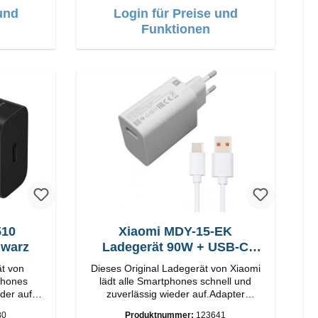
und
Login für Preise und
Funktionen
Xiaomi MDY-15-EK
hwarz
Ladegerät 90W + USB-C
Kabel
ät von
Dieses Original Ladegerät von Xiaomi
lädt alle Smartphones schnell und
der auf.
zuverlässig wieder auf.Adapter
Original Xiaomi Hochwertige
80
Produktnummer:
123641