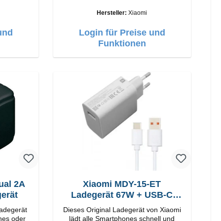
Verarbeitung Anschlüsse: USB-A
25W Farbe: Schwarz
Output: 90W Farbe: Weiss Kabel
Hersteller:
Xiaomi
Länge: 1m USB-A zu USB-C Farbe:
Weiss
und
Login für Preise und
Funktionen
ual 2A
Xiaomi MDY-15-ET
erät
Ladegerät 67W + USB-C
Kabel
Ladegerät
Dieses Original Ladegerät von Xiaomi
nes oder
lädt alle Smartphones schnell und