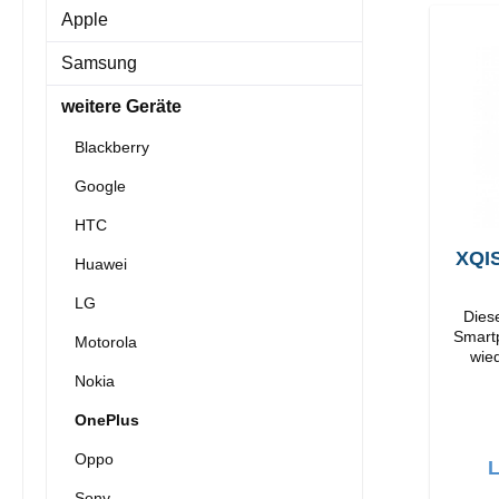
Apple
Samsung
weitere Geräte
Blackberry
Google
HTC
XQIS
Huawei
LG
Dieses
Smartp
Motorola
wieder
Verarbeitun
Nokia
OnePlus
Oppo
L
Sony