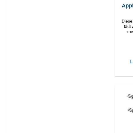
App
Diese
lädt
zuv
Or
Verarbeit
L