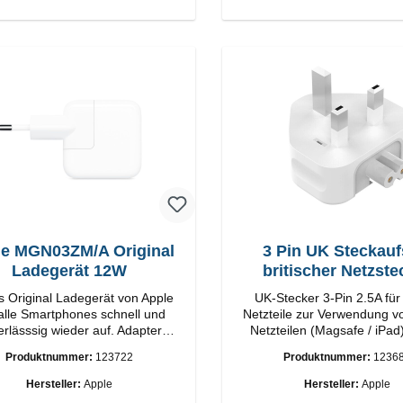
e MGN03ZM/A Original
3 Pin UK Steckauf
Ladegerät 12W
britischer Netzste
s Original Ladegerät von Apple
UK-Stecker 3-Pin 2.5A für
 alle Smartphones schnell und
Netzteile zur Verwendung v
erlässsig wieder auf. Adapter
Netzteilen (Magsafe / iPad
riginal Apple Hochwertige
Ländern
Produktnummer:
123722
Produktnummer:
1236
ung Anschlüsse: USB-A
Output: 12W Farbe: Weiß
Hersteller:
Apple
Hersteller:
Apple