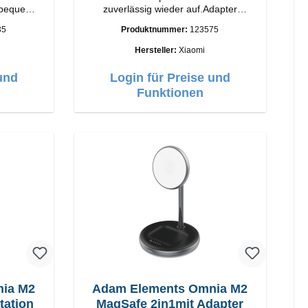
 bequem
zuverlässig wieder auf.Adapter
atus-LED
Original Xiaomi Hochwertige
35
Produktnummer:
123575
Verarbeitung Anschlüsse: USB-A
Output: 67W Farbe: Weiss Kabel
Hersteller:
Xiaomi
Länge: 1m USB-A zu USB-C Farbe:
Weiss
und
Login für Preise und
Funktionen
nia M2
Adam Elements Omnia M2
 Ladestation
MagSafe 2in1mit Adapter