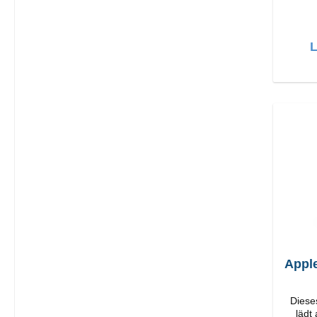
Hochwerti
L
Appl
Diese
lädt