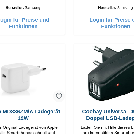
ge Verarbeitung Anschlüsse:
Hochwertige Verarbeitung Anschlüsse:
USB-C Output: 25W Farbe: Weiss
USB-C Output: 
Hersteller:
Samsung
Hersteller:
Samsung
ogin für Preise und
Login für Preise 
Funktionen
Funktionen
e MD836ZM/A Ladegerät
Goobay Universal D
12W
Doppel USB-Ladeg
s Original Ladegerät von Apple
Laden Sie mit Hilfe dieses 
 alle Smartphones schnell und
Ihre kompatiblen Smartpho