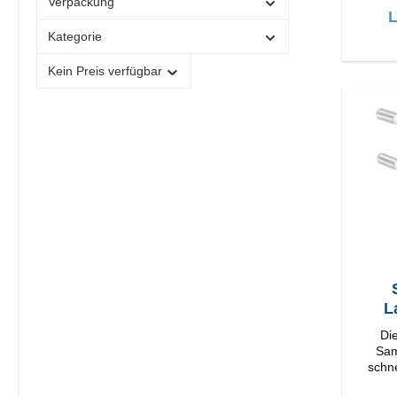
Verpackung
L
Kategorie
Kein Preis verfügbar
S
L
Di
Samsung lä
schne
Ad