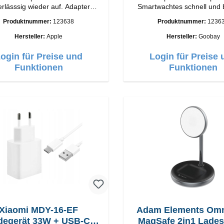
lässsig wieder auf. Adapter
Smartwachtes schnell und
iginal Apple Hochwertige
wieder auf.EigenschaftenS
Produktnummer:
123638
Produktnummer:
1236
ung Anschlüsse: USB-A
Farbe: Schwarz
Output: 12W Farbe: Weiss
Hersteller:
Apple
Hersteller:
Goobay
ogin für Preise und
Login für Preise 
Funktionen
Funktionen
Xiaomi MDY-16-EF
Adam Elements Om
degerät 33W + USB-C
MagSafe 2in1