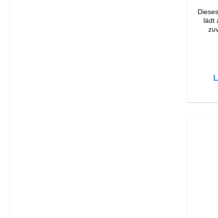
Dieses
lädt
zuv
Ori
Verarbeit
Output: 33W Far
Läng
L