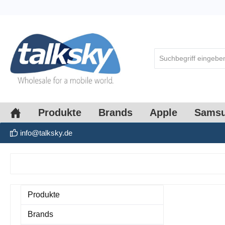
springen
Zur Hauptnavigation springen
Produkte
Brands
Apple
Sams
info@talksky.de
Produkte
Brands