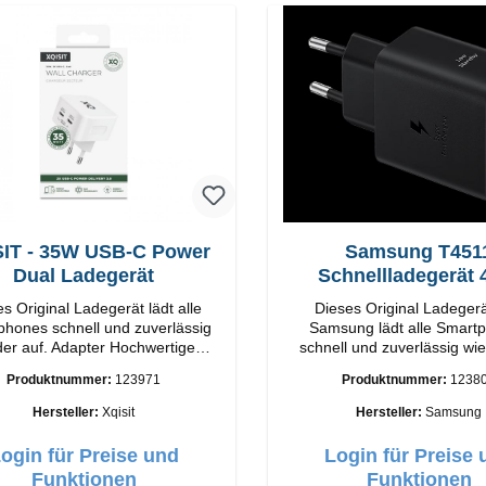
IT - 35W USB-C Power
Samsung T451
Dual Ladegerät
Schnellladegerät
 Original Ladegerät lädt alle
Dieses Original Ladeger
hones schnell und zuverlässig
Samsung lädt alle Smart
 auf. Adapter Hochwertige
schnell und zuverlässig wie
g Anschlüsse: USB-C /
Original SamsungHochwe
Produktnummer:
123971
Produktnummer:
1238
USB-C Output: 35W Farbe: Weis
VerarbeitungAnschlüss: USB
USB-C: 45W Farbe: Sc
Hersteller:
Xqisit
Hersteller:
Samsung
ogin für Preise und
Login für Preise 
Funktionen
Funktionen