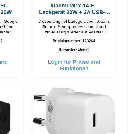
-EU
Xiaomi MDY-14-EL
t 30W
Ladegerät 33W + 3A USB-C
Kabel
on Google
Dieses Original Ladegerät von Xiaomi
nell und
lädt alle Smartphones schnell und
dapter
zuverlässig wieder auf.Adapter
Original Xiaomi Hochwertige
67
Produktnummer:
123264
Verarbeitung Anschlüsse: USB-A
: Weiss
Output: 33W Farbe: Weiss 3A Kabel
Hersteller:
Xiaomi
Länge: 1m USB-A zu USB-C Farbe:
Weiss
und
Login für Preise und
Funktionen