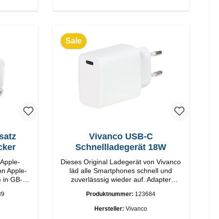
Sale
satz
Vivanco USB-C
cker
Schnellladegerät 18W
 Apple-
Dieses Original Ladegerät von Vivanco
on Apple-
läd alle Smartphones schnell und
) in GB-
zuverlässsig wieder auf. Adapter
Original Vivanco Hochwertige
89
Produktnummer:
123684
Verarbeitung Anschlüsse: USB-C
Output: 18W Farbe: Weiss
Hersteller:
Vivanco