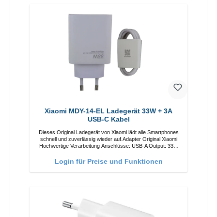
Xiaomi MDY-14-EL Ladegerät 33W + 3A
USB-C Kabel
Dieses Original Ladegerät von Xiaomi lädt alle Smartphones
schnell und zuverlässig wieder auf.Adapter Original Xiaomi
Hochwertige Verarbeitung Anschlüsse: USB-A Output: 33W
Farbe: Weiss 3A Kabel Länge: 1m USB-A zu USB-C Farbe:
Weiss
Login für Preise und Funktionen