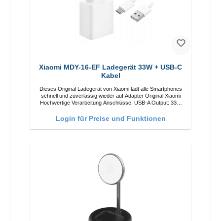
Xiaomi MDY-16-EF Ladegerät 33W + USB-C
Kabel
Dieses Original Ladegerät von Xiaomi lädt alle Smartphones
schnell und zuverlässig wieder auf.Adapter Original Xiaomi
Hochwertige Verarbeitung Anschlüsse: USB-A Output: 33W
Farbe: Weiss Kabel Länge: 1m USB-A zu USB-C Farbe:
Weiss
Login für Preise und Funktionen