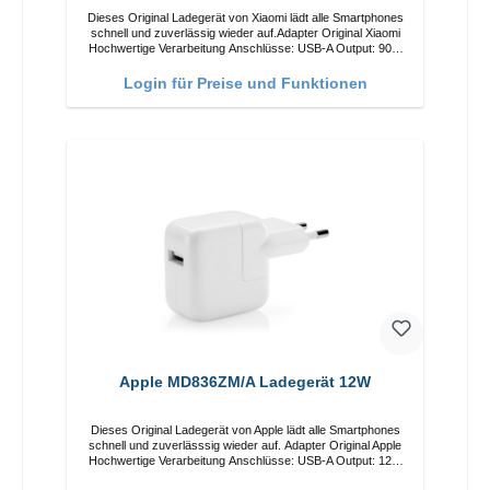
Dieses Original Ladegerät von Xiaomi lädt alle Smartphones
schnell und zuverlässig wieder auf.Adapter Original Xiaomi
Hochwertige Verarbeitung Anschlüsse: USB-A Output: 90W
Farbe: Weiss Kabel Länge: 1m USB-A zu USB-C Farbe:
Weiss
Login für Preise und Funktionen
Apple MD836ZM/A Ladegerät 12W
Dieses Original Ladegerät von Apple lädt alle Smartphones
schnell und zuverlässsig wieder auf. Adapter Original Apple
Hochwertige Verarbeitung Anschlüsse: USB-A Output: 12W
Farbe: Weiss