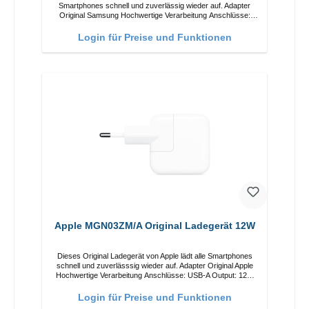
Smartphones schnell und zuverlässig wieder auf. Adapter
Original Samsung Hochwertige Verarbeitung Anschlüsse:
USB-C / USB-C Output: 50W Farbe: Schwarz Kabel Länge:
1m USB-A / USB-C zu USB-C Farbe: Schwarz/li>
Login für Preise und Funktionen
Apple MGN03ZM/A Original Ladegerät 12W
Dieses Original Ladegerät von Apple lädt alle Smartphones
schnell und zuverlässsig wieder auf. Adapter Original Apple
Hochwertige Verarbeitung Anschlüsse: USB-A Output: 12W
Farbe: Weiß
Login für Preise und Funktionen