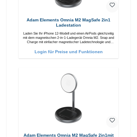
Adam Elements Omnia M2 MagSafe 2in1
Ladestation
Laden Sie Ihr iPhone 12-Modell und einen AirPods gleichzeitig
mit dem magnetischen 2-in-1-Ladegerät Omnia M2. Snap and
Charge mit einfacher magnetischer Ladetechnologie und
bietet Ihnen bis zu 15 W max. Ausgabe. Mit 15 W Leistung
und MagSafe-Technologie ermöglicht das Design mit
Login für Preise und Funktionen
einstellbarem Ladewinkel eine einfache Anpassung der
Ladeposition für das iPhone 12 für das beste Erlebnis.
Funktionen Kabellose Ladeleistung von bis zu 15 W für
schnelles Laden Kompatibel mit der MagSafe-Technologie für
Ihr iPhone 12-Serie Laden Sie Ihr iPhone bequem vertikal
oder horizontal auf Auf Komfort ausgelegt Kabelloses Laden
Ihres kabellosen AirPods-Gehäuses mit einer maximalen
Ausgangsleistung von 5 W Intelligente Lade-LED-Anzeige
Adam Elements Omnia M2 MagSafe 2in1mit