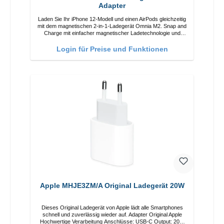
Adapter
Laden Sie Ihr iPhone 12-Modell und einen AirPods gleichzeitig
mit dem magnetischen 2-in-1-Ladegerät Omnia M2. Snap and
Charge mit einfacher magnetischer Ladetechnologie und
bietet Ihnen bis zu 15 W max. Ausgabe. Mit 15 W Leistung
und MagSafe-Technologie ermöglicht das Design mit
Login für Preise und Funktionen
einstellbarem Ladewinkel eine einfache Anpassung der
Ladeposition für das iPhone 12 für das beste Erlebnis.
Funktionen Kabellose Ladeleistung von bis zu 15 W für
schnelles Laden Kompatibel mit der MagSafe-Technologie für
Ihr iPhone 12-Serie Laden Sie Ihr iPhone bequem vertikal
oder horizontal auf Auf Komfort ausgelegt Kabelloses Laden
Ihres kabellosen AirPods-Gehäuses mit einer maximalen
Ausgangsleistung von 5 W Intelligente Lade-LED-Anzeige
Apple MHJE3ZM/A Original Ladegerät 20W
Dieses Original Ladegerät von Apple lädt alle Smartphones
schnell und zuverlässig wieder auf. Adapter Original Apple
Hochwertige Verarbeitung Anschlüsse: USB-C Output: 20W