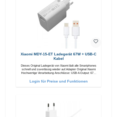
Xiaomi MDY-15-ET Ladegerät 67W + USB-C
Kabel
Dieses Original Ladegerät von Xiaomi lädt alle Smartphones
schnell und zuverlässig wieder auf.Adapter Original Xiaomi
Hochwertige Verarbeitung Anschlüsse: USB-A Output: 67W
Farbe: Weiss Kabel Länge: 1m USB-A zu USB-C Farbe:
Weiss
Login für Preise und Funktionen