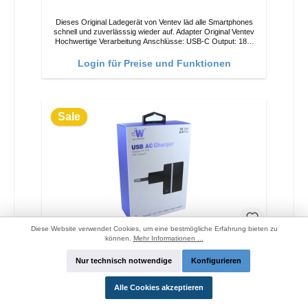
Dieses Original Ladegerät von Ventev läd alle Smartphones
schnell und zuverlässsig wieder auf. Adapter Original Ventev
Hochwertige Verarbeitung Anschlüsse: USB-C Output: 18W
Farbe: Schwarz
Login für Preise und Funktionen
Sale
Diese Website verwendet Cookies, um eine bestmögliche Erfahrung bieten zu
können.
Mehr Informationen ...
Just Wireless 6406 Schnellladegerät 12W
Nur technisch notwendige
Konfigurieren
Dieses Original Ladegerät von Just Wireless läd alle
Alle Cookies akzeptieren
Smartphones schnell und zuverlässsig wieder auf. Adapter
Original Just Wireless Hochwertige Verarbeitung Anschlüsse: