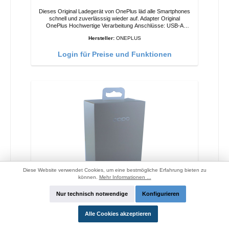
Dieses Original Ladegerät von OnePlus läd alle Smartphones
schnell und zuverlässsig wieder auf. Adapter Original
OnePlus Hochwertige Verarbeitung Anschlüsse: USB-A
Output: 20W Farbe: Weiss
Hersteller:
ONEPLUS
Login für Preise und Funktionen
Diese Website verwendet Cookies, um eine bestmögliche Erfahrung bieten zu
können.
Mehr Informationen ...
Oppo OP92J Vooc Schnellladegerät 18W
Nur technisch notwendige
Konfigurieren
Alle Cookies akzeptieren
Dieses Original Ladegerät von Oppo läd alle Smartphones
schnell und zuverlässsig wieder auf. Adapter Original Oppo