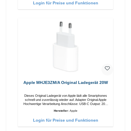
Login für Preise und Funktionen
Ladeposition für das iPhone 12 für das beste Erlebnis.
Funktionen Kabellose Ladeleistung von bis zu 15 W für
schnelles Laden Kompatibel mit der MagSafe-Technologie für
Ihr iPhone 12-Serie Laden Sie Ihr iPhone bequem vertikal
oder horizontal auf Auf Komfort ausgelegt Kabelloses Laden
Ihres kabellosen AirPods-Gehäuses mit einer maximalen
Ausgangsleistung von 5 W Intelligente Lade-LED-Anzeige
Apple MHJE3ZM/A Original Ladegerät 20W
Dieses Original Ladegerät von Apple lädt alle Smartphones
schnell und zuverlässig wieder auf. Adapter Original Apple
Hochwertige Verarbeitung Anschlüsse: USB-C Output: 20W
Farbe: Weiss
Hersteller:
Apple
Login für Preise und Funktionen