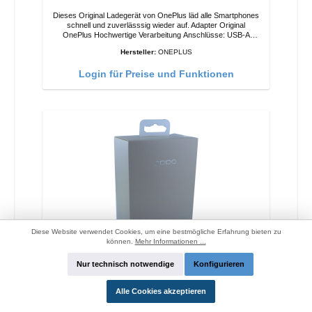
Dieses Original Ladegerät von OnePlus läd alle Smartphones
schnell und zuverlässsig wieder auf. Adapter Original
OnePlus Hochwertige Verarbeitung Anschlüsse: USB-A
Output: 20W Farbe: Weiss
Hersteller:
ONEPLUS
Login für Preise und Funktionen
Diese Website verwendet Cookies, um eine bestmögliche Erfahrung bieten zu
können.
Mehr Informationen ...
Oppo OP92J Vooc Schnellladegerät 18W
Nur technisch notwendige
Konfigurieren
Alle Cookies akzeptieren
Dieses Original Ladegerät von Oppo läd alle Smartphones
schnell und zuverlässsig wieder auf. Adapter Original Oppo