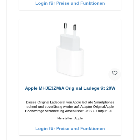
Login für Preise und Funktionen
Ladeposition für das iPhone 12 für das beste Erlebnis.
Funktionen Kabellose Ladeleistung von bis zu 15 W für
schnelles Laden Kompatibel mit der MagSafe-Technologie für
Ihr iPhone 12-Serie Laden Sie Ihr iPhone bequem vertikal
oder horizontal auf Auf Komfort ausgelegt Kabelloses Laden
Ihres kabellosen AirPods-Gehäuses mit einer maximalen
Ausgangsleistung von 5 W Intelligente Lade-LED-Anzeige
Apple MHJE3ZM/A Original Ladegerät 20W
Dieses Original Ladegerät von Apple lädt alle Smartphones
schnell und zuverlässig wieder auf. Adapter Original Apple
Hochwertige Verarbeitung Anschlüsse: USB-C Output: 20W
Farbe: Weiss
Hersteller:
Apple
Login für Preise und Funktionen