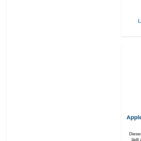
Hochwerti
L
Appl
Diese
lädt