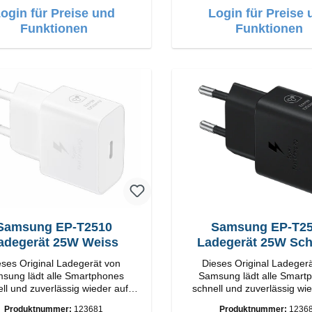
ogin für Preise und
Login für Preise 
Funktionen
Funktionen
amsung EP-T2510
Samsung EP-T2510
adegerät 25W Weiss
Ladegerät 25W Sc
eses Original Ladegerät von
Dieses Original Ladeger
dt alle Smartphones
Samsung lädt alle Smartphones
ll und zuverlässig wieder auf.
schnell und zuverlässig wie
apter Original Samsung
Adapter Original Samsung
Produktnummer:
123681
Produktnummer:
1236