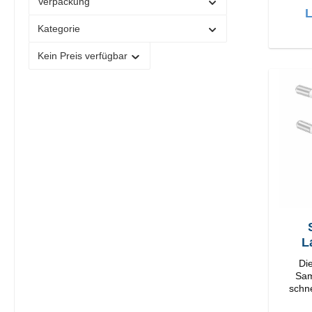
Verpackung
L
Kategorie
Kein Preis verfügbar
S
L
Di
Samsung lä
schne
Ad