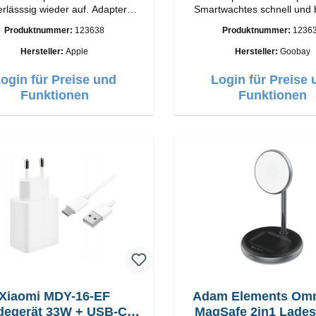
lässsig wieder auf. Adapter
Smartwachtes schnell und
iginal Apple Hochwertige
wieder auf.EigenschaftenS
Produktnummer:
123638
Produktnummer:
1236
ung Anschlüsse: USB-A
Farbe: Schwarz
Output: 12W Farbe: Weiss
Hersteller:
Apple
Hersteller:
Goobay
ogin für Preise und
Login für Preise 
Funktionen
Funktionen
Xiaomi MDY-16-EF
Adam Elements Om
degerät 33W + USB-C
MagSafe 2in1