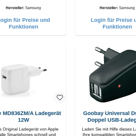
ge Verarbeitung Anschlüsse:
Hochwertige Verarbeitung Anschlüsse:
USB-C Output: 25W Farbe: Weiss
USB-C Output: 
Hersteller:
Samsung
Hersteller:
Samsung
ogin für Preise und
Login für Preise 
Funktionen
Funktionen
e MD836ZM/A Ladegerät
Goobay Universal D
12W
Doppel USB-Ladeg
s Original Ladegerät von Apple
Laden Sie mit Hilfe dieses 
 alle Smartphones schnell und
Ihre kompatiblen Smartpho