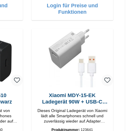
und
Login für Preise und
Funktionen
Xiaomi MDY-15-EK
hwarz
Ladegerät 90W + USB-C
Kabel
ät von
Dieses Original Ladegerät von Xiaomi
lädt alle Smartphones schnell und
der auf.
zuverlässig wieder auf.Adapter
Original Xiaomi Hochwertige
80
Produktnummer:
123641