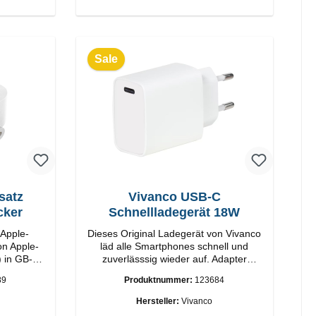
Sale
satz
Vivanco USB-C
cker
Schnellladegerät 18W
 Apple-
Dieses Original Ladegerät von Vivanco
on Apple-
läd alle Smartphones schnell und
) in GB-
zuverlässsig wieder auf. Adapter
Original Vivanco Hochwertige
89
Produktnummer:
123684
Verarbeitung Anschlüsse: USB-C
Output: 18W Farbe: Weiss
Hersteller:
Vivanco