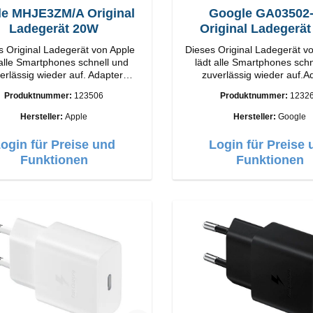
le MHJE3ZM/A Original
Google GA03502
Ladegerät 20W
Original Ladegerä
s Original Ladegerät von Apple
Dieses Original Ladegerät v
 alle Smartphones schnell und
lädt alle Smartphones sch
erlässig wieder auf. Adapter
zuverlässig wieder auf.A
iginal Apple Hochwertige
Original Google Hochwertige
Produktnummer:
123506
Produktnummer:
1232
ung Anschlüsse: USB-C
Verarbeitung Anschlüsse: USB-C
Output: 20W Farbe: Weiss
Output: 30W Farbe
Hersteller:
Apple
Hersteller:
Google
ogin für Preise und
Login für Preise 
Funktionen
Funktionen