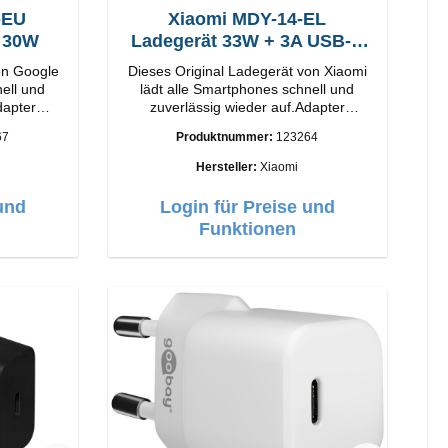
-EU
Xiaomi MDY-14-EL
t 30W
Ladegerät 33W + 3A USB-C
Kabel
on Google
Dieses Original Ladegerät von Xiaomi
nell und
lädt alle Smartphones schnell und
dapter
zuverlässig wieder auf.Adapter
Original Xiaomi Hochwertige
67
Produktnummer:
123264
Verarbeitung Anschlüsse: USB-A
: Weiss
Output: 33W Farbe: Weiss 3A Kabel
Hersteller:
Xiaomi
Länge: 1m USB-A zu USB-C Farbe:
Weiss
und
Login für Preise und
Funktionen