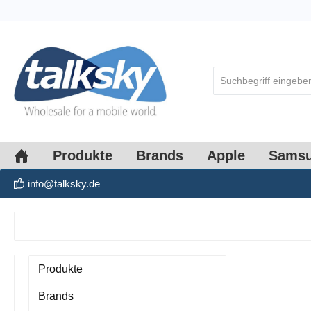
springen
Zur Hauptnavigation springen
Produkte
Brands
Apple
Sams
info@talksky.de
Produkte
Brands