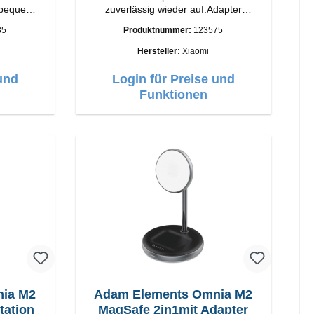
 bequem
zuverlässig wieder auf.Adapter
atus-LED
Original Xiaomi Hochwertige
35
Produktnummer:
123575
Verarbeitung Anschlüsse: USB-A
Output: 67W Farbe: Weiss Kabel
Hersteller:
Xiaomi
Länge: 1m USB-A zu USB-C Farbe:
Weiss
und
Login für Preise und
Funktionen
nia M2
Adam Elements Omnia M2
 Ladestation
MagSafe 2in1mit Adapter