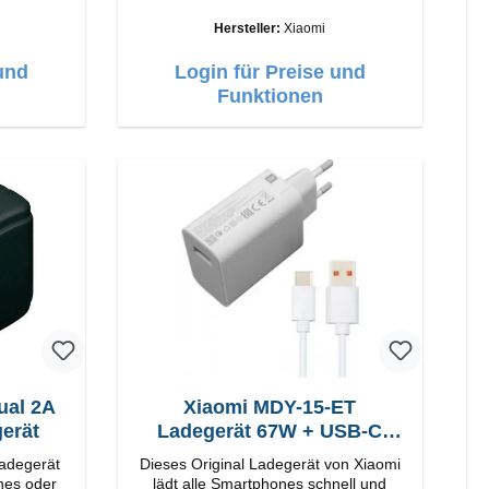
Verarbeitung Anschlüsse: USB-A
25W Farbe: Schwarz
Output: 90W Farbe: Weiss Kabel
Hersteller:
Xiaomi
Länge: 1m USB-A zu USB-C Farbe:
Weiss
und
Login für Preise und
Funktionen
ual 2A
Xiaomi MDY-15-ET
erät
Ladegerät 67W + USB-C
Kabel
Ladegerät
Dieses Original Ladegerät von Xiaomi
nes oder
lädt alle Smartphones schnell und