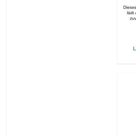
Dieses
lädt
zuv
Ori
Verarbeit
Output: 33W Far
Läng
L