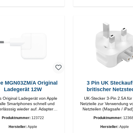
e MGN03ZM/A Original
3 Pin UK Steckauf
Ladegerät 12W
britischer Netzste
s Original Ladegerät von Apple
UK-Stecker 3-Pin 2.5A für
 alle Smartphones schnell und
Netzteile zur Verwendung v
erlässsig wieder auf. Adapter
Netzteilen (Magsafe / iPad
riginal Apple Hochwertige
Ländern
Produktnummer:
123722
Produktnummer:
1236
ung Anschlüsse: USB-A
Output: 12W Farbe: Weiß
Hersteller:
Apple
Hersteller:
Apple