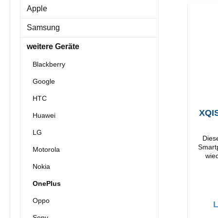
Apple
Samsung
weitere Geräte
Blackberry
Google
HTC
XQIS
Huawei
LG
Dieses
Smartp
Motorola
wieder
Verarbeitun
Nokia
OnePlus
Oppo
L
Sony