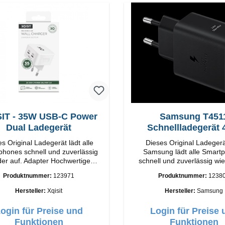
IT - 35W USB-C Power
Samsung T451
Dual Ladegerät
Schnellladegerät
 Original Ladegerät lädt alle
Dieses Original Ladeger
hones schnell und zuverlässig
Samsung lädt alle Smart
 auf. Adapter Hochwertige
schnell und zuverlässig wie
g Anschlüsse: USB-C /
Original SamsungHochwe
Produktnummer:
123971
Produktnummer:
1238
USB-C Output: 35W Farbe: Weis
VerarbeitungAnschlüss: USB
USB-C: 45W Farbe: Sc
Hersteller:
Xqisit
Hersteller:
Samsung
ogin für Preise und
Login für Preise 
Funktionen
Funktionen