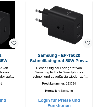
1
Samsung - EP-T5020
 45W
Schnellladegerät 50W Power
Duo
ät von
Dieses Original Ladegerät von
phones
Samsung lädt alle Smartphones
der auf.
schnell und zuverlässig wieder auf.
rtige
Adapter Original Samsung
01
Produktnummer:
123724
-C Output:
Hochwertige Verarbeitung Anschlüsse:
hwarz
USB-C / USB-C Output: 50W Farbe:
Hersteller:
Samsung
Schwarz Kabel Länge: 1m USB-A /
USB-C zu USB-C Farbe: Schwarz/li>
und
Login für Preise und
Funktionen