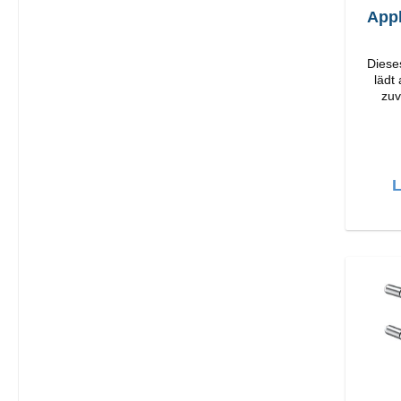
App
Diese
lädt
zuv
Or
Verarbeit
L