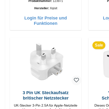
Produktnummer:
123971
P
C Output: 35W Farbe: Weis
Verarbei
USB-
Hersteller:
Xqisit
Login für Preise und
Lo
Funktionen
Sale
3 Pin UK Steckaufsatz
britischer Netzstecker
Sch
UK-Stecker 3-Pin 2.5A für Apple-Netzteile
Dieses Or