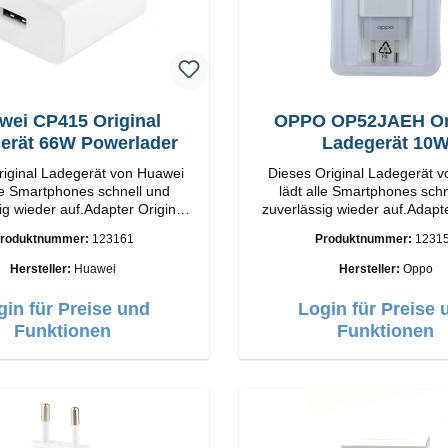
wei CP415 Original
OPPO OP52JAEH Ori
erät 66W Powerlader
Ladegerät 10
riginal Ladegerät von Huawei
Dieses Original Ladegerät 
lle Smartphones schnell und
lädt alle Smartphones schn
ig wieder auf.Adapter Original
zuverlässig wieder auf.Adapte
tung
OPPO Hochwertige Verarbeitung
roduktnummer:
123161
Produktnummer:
1231
Output: 66W Farbe:
Anschlüsse: USB-A Output: 10W Farbe:
Weiss
Weiss
Hersteller:
Huawei
Hersteller:
Oppo
gin für Preise und
Login für Preise 
Funktionen
Funktionen