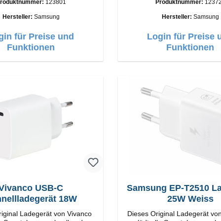
roduktnummer:
123801
Produktnummer:
1237
tungAnschlüss: USB-C Output:
Anschlüsse: USB-C / USB-C Output
C: 45W Farbe: Schwarz
50W Farbe: Schwarz Kabel Länge: 1m
Hersteller:
Samsung
Hersteller:
Samsung
USB-A / USB-C zu USB-C Farbe:
Schwarz/li>
gin für Preise und
Login für Preise 
Funktionen
Funktionen
Vivanco USB-C
Samsung EP-T2510 Ladegerät
nellladegerät 18W
25W Weiss
iginal Ladegerät von Vivanco
Dieses Original Ladegerät v