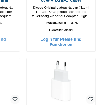
erät
67W + USB-C Kabel
Ladegerät
Dieses Original Ladegerät von Xiaomi
nes oder
lädt alle Smartphones schnell und
 bequem
zuverlässig wieder auf.Adapter Original
atus-LED
Xiaomi Hochwertige Verarbeitung
35
Produktnummer:
123575
Anschlüsse: USB-A Output: 67W Farbe:
Weiss Kabel Länge: 1m USB-A zu USB-C
Hersteller:
Xiaomi
Farbe: Weiss
und
Login für Preise und
Funktionen