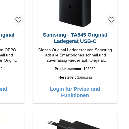
ginal
Samsung - TA845 Original
W
Ladegerät USB-C
von OPPO
Dieses Original Ladegerät von Samsung
ell und
lädt alle Smartphones schnell und
r Original
zuverlässig wieder auf. Original
SamsungHochwertige
59
Produktnummer:
123062
VerarbeitungAnschlüss: USB-C Output:
USB-C: 45W Farbe: Schwarz
Hersteller:
Samsung
und
Login für Preise und
Funktionen