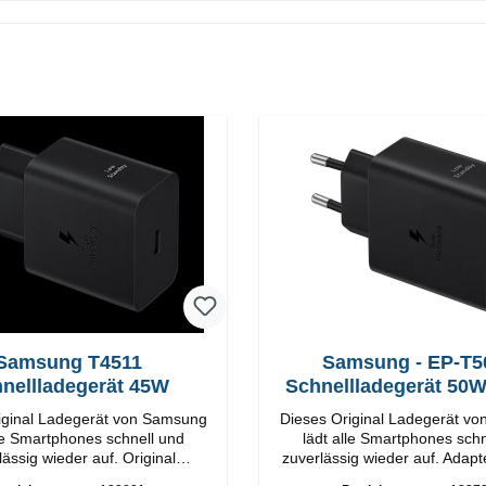
Samsung T4511
Samsung - EP-T5
nellladegerät 45W
Schnellladegerät 50
Duo
iginal Ladegerät von Samsung
Dieses Original Ladegerät v
lle Smartphones schnell und
lädt alle Smartphones schn
ssig wieder auf. Original
zuverlässig wieder auf. Adapter Origi
SamsungHochwertige
Samsung Hochwertige Verarbeitung