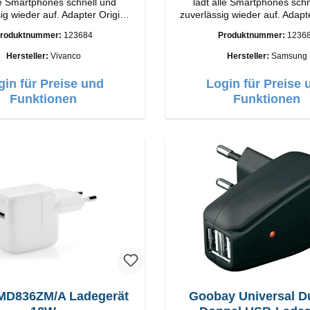
le Smartphones schnell und
lädt alle Smartphones schn
wieder auf. Adapter Original
zuverlässig wieder auf. Adapter Origi
o Hochwertige Verarbeitung
Samsung Hochwertige Verarbeitung
roduktnummer:
123684
Produktnummer:
1236
e: USB-C Output: 18W Farbe:
Anschlüsse: USB-C Output: 25W Farbe:
Weiss
Weiss
Hersteller:
Vivanco
Hersteller:
Samsung
gin für Preise und
Login für Preise 
Funktionen
Funktionen
MD836ZM/A Ladegerät
Goobay Universal D