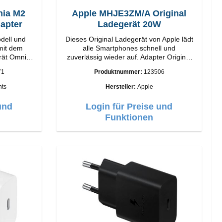
ia M2
Apple MHJE3ZM/A Original
apter
Ladegerät 20W
dell und
Dieses Original Ladegerät von Apple lädt
 mit dem
alle Smartphones schnell und
rät Omnia
zuverlässig wieder auf. Adapter Original
Apple Hochwertige Verarbeitung
71
Produktnummer:
123506
ogie und
Anschlüsse: USB-C Output: 20W Farbe:
. Ausgabe.
Weiss
ts
Hersteller:
Apple
gSafe-
Design mit
und
Login für Preise und
e einfache
Funktionen
 für das
lebnis.
istung von
 Laden
echnologie
n Sie Ihr
horizontal
abelloses
irPods-
imalen
elligente