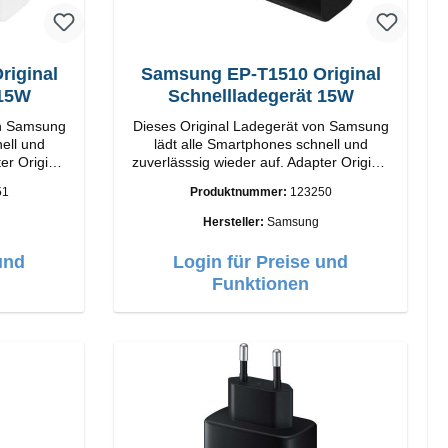
iginal
Samsung EP-T1510 Original
 15W
Schnellladegerät 15W
on Samsung
Dieses Original Ladegerät von Samsung
ell und
lädt alle Smartphones schnell und
inal
zuverlässsig wieder auf. Adapter Original
rbeitung
Samsung Hochwertige Verarbeitung
51
Produktnummer:
123250
15W Farbe:
Anschlüsse: USB-C Output: 15W Farbe:
Schwarz/li>
Hersteller:
Samsung
und
Login für Preise und
Funktionen