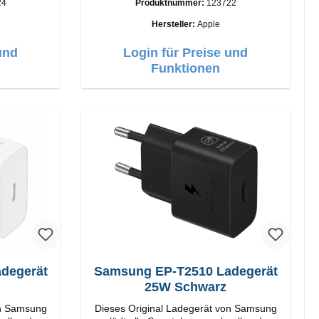
24
Produktnummer:
123722
:
Anschlüsse: USB-A Output: 12W Farbe:
Weiß
Hersteller:
Apple
und
Login für Preise und
Funktionen
Samsung EP-T2510 Ladegerät
25W Schwarz
on Samsung
Dieses Original Ladegerät von Samsung