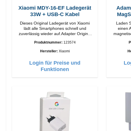
Xiaomi MDY-16-EF Ladegerät
Adam
33W + USB-C Kabel
Dieses Original Ladegerät von Xiaomi
Laden S
lädt alle Smartphones schnell und
einen A
zuverlässig wieder auf.Adapter Original
magnetis
Xiaomi Hochwertige Verarbeitung
M2. Snap and Charge mit einfacher
Produktnummer:
123574
P
Anschlüsse: USB-A Output: 33W Farbe:
magneti
Weiss Kabel Länge: 1m USB-A zu USB-C
bietet Ih
Hersteller:
Xiaomi
He
Farbe: Weiss
Mit 1
Technolog
Login für Preise und
Lo
einstellb
Funktionen
Anpassu
iPhone
Funktione
bis z
Kompatibe
für Ihr 
iPhone be
auf Auf 
Laden 
Gehäu
Ausgangs