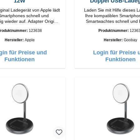
12W
Doppel USB-Ladeg
ginal Ladegerät von Apple lädt
Laden Sie mit Hilfe dieses 
 Smartphones schnell und
Ihre kompatiblen Smartpho
er auf. Adapter Original
Smartwachtes schnell und
g
wieder auf.EigenschaftenS
roduktnummer:
123638
Produktnummer:
1236
Output: 12W Farbe:
Farbe: Schwarz
Weiss
Hersteller:
Apple
Hersteller:
Goobay
gin für Preise und
Login für Preise 
Funktionen
Funktionen