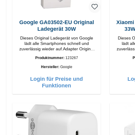
Google GA03502-EU Original
Xiaomi
Ladegerät 30W
Dieses Original Ladegerät von Google
Dieses O
lädt alle Smartphones schnell und
lädt a
zuverlässig wieder auf.Adapter Original
zuverläss
Google Hochwertige Verarbeitung
Xiaomi Hochwertige Verarbeit
Produktnummer:
123267
P
Anschlüsse: USB-C Output: 30W Farbe:
Anschlüsse: USB-A 
Weiss
Weiss 3A Kabel Länge: 1m USB-A zu
Hersteller:
Google
Login für Preise und
Lo
Funktionen