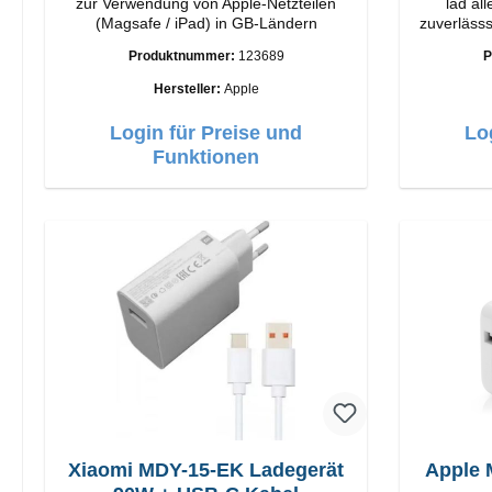
zur Verwendung von Apple-Netzteilen
läd al
(Magsafe / iPad) in GB-Ländern
zuverlässsig 
Vivanc
Produktnummer:
123689
P
Anschlüss
Hersteller:
Apple
Login für Preise und
Lo
Funktionen
Xiaomi MDY-15-EK Ladegerät
Apple 