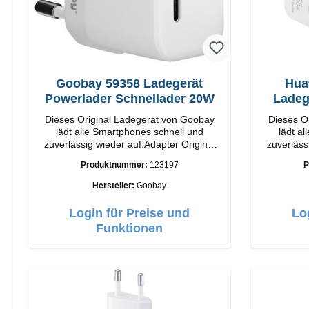
Goobay 59358 Ladegerät
Hua
Powerlader Schnellader 20W
Ladeg
Dieses Original Ladegerät von Goobay
Dieses O
lädt alle Smartphones schnell und
lädt a
zuverlässig wieder auf.Adapter Original
zuverläss
Goobay Hochwertige Verarbeitung
Huawei Hochwertige Verarbei
Produktnummer:
123197
P
Anschlüsse: USB-C Output: 20W Farbe:
Anschlüsse: USB-C 
Weiß
Hersteller:
Goobay
Login für Preise und
Lo
Funktionen