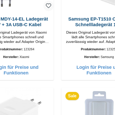
 MDY-14-EL Ladegerät
Samsung EP-T1510 Or
33W + 3A USB-C Kabel
Schnellladegerät
riginal Ladegerät von Xiaomi
Dieses Original Ladegerät v
lle Smartphones schnell und
lädt alle Smartphones schn
ig wieder auf.Adapter Original
zuverlässsig wieder auf. Adapter Orig
ung
Samsung Hochwertige Vera
roduktnummer:
123264
Produktnummer:
1232
Output: 33W Farbe:
Anschlüsse: USB-C Output: 
Weiß
Hersteller:
Xiaomi
Hersteller:
Samsung
USB-C Farbe: Weiss
gin für Preise und
Login für Preise 
Funktionen
Funktionen
Sale