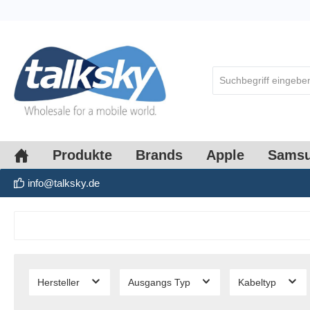
springen
Zur Hauptnavigation springen
Produkte
Brands
Apple
Sams
info@talksky.de
Hersteller
Ausgangs Typ
Kabeltyp