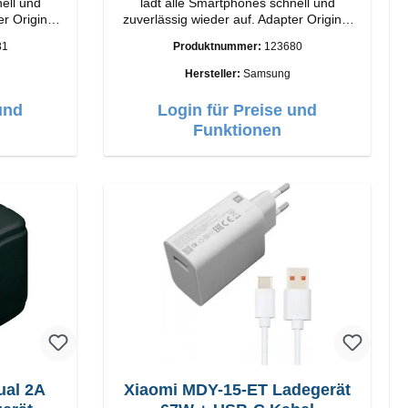
ell und
lädt alle Smartphones schnell und
nal
zuverlässig wieder auf. Adapter Original
Samsung Hochwertige Verarbeitung
81
Produktnummer:
123680
Anschlüsse: USB-C Output: 25W Farbe:
Schwarz
Hersteller:
Samsung
und
Login für Preise und
Funktionen
ual 2A
Xiaomi MDY-15-ET Ladegerät