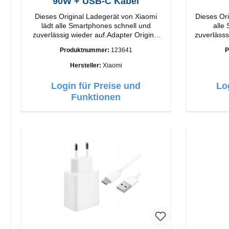
90W + USB-C Kabel
Dieses Original Ladegerät von Xiaomi
Dieses Ori
lädt alle Smartphones schnell und
alle
zuverlässig wieder auf.Adapter Original
zuverlässsig wied
Xiaomi Hochwertige Verarbeitung
Apple Hochwertige Verarbeitun
Produktnummer:
123641
P
Anschlüsse: USB-A Output: 90W Farbe:
Anschlüsse: USB-A 
Weiss Kabel Länge: 1m USB-A zu USB-C
Hersteller:
Xiaomi
Farbe: Weiss
Login für Preise und
Lo
Funktionen