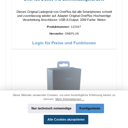
Dieses Original Ladegerät von OnePlus läd alle Smartphones schnell
und zuverlässsig wieder auf. Adapter Original OnePlus Hochwertige
Verarbeitung Anschlüsse: USB-A Output: 20W Farbe: Weiss
Produktnummer:
122447
Hersteller:
ONEPLUS
Login für Preise und Funktionen
Diese Website verwendet Cookies, um eine bestmögliche Erfahrung bieten zu
können.
Mehr Informationen ...
Nur technisch notwendige
Konfigurieren
Alle Cookies akzeptieren
Oppo OP92J Vooc Schnellladegerät 18W