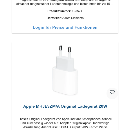
einfacher magnetischer Ladetechnologie und bietet Ihnen bis zu 15 W
max. Ausgabe. Mit 15 W Leistung und MagSafe-Technologie
Produktnummer:
123571
ermöglicht das Design mit einstellbarem Ladewinkel eine einfache
Anpassung der Ladeposition für das iPhone 12 für das beste Erlebnis.
Hersteller:
Adam Elements
Funktionen Kabellose Ladeleistung von bis zu 15 W für schnelles
Laden Kompatibel mit der MagSafe-Technologie für Ihr iPhone 12-
Login für Preise und Funktionen
Serie Laden Sie Ihr iPhone bequem vertikal oder horizontal auf Auf
Komfort ausgelegt Kabelloses Laden Ihres kabellosen AirPods-
Gehäuses mit einer maximalen Ausgangsleistung von 5 W Intelligente
Lade-LED-Anzeige
Apple MHJE3ZM/A Original Ladegerät 20W
Dieses Original Ladegerät von Apple lädt alle Smartphones schnell
und zuverlässig wieder auf. Adapter Original Apple Hochwertige
Verarbeitung Anschlüsse: USB-C Output: 20W Farbe: Weiss