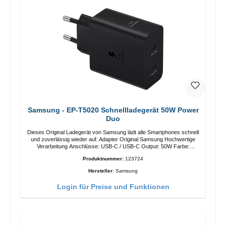
Samsung - EP-T5020 Schnellladegerät 50W Power
Duo
Dieses Original Ladegerät von Samsung lädt alle Smartphones schnell
und zuverlässig wieder auf. Adapter Original Samsung Hochwertige
Verarbeitung Anschlüsse: USB-C / USB-C Output: 50W Farbe:
Schwarz Kabel Länge: 1m USB-A / USB-C zu USB-C Farbe:
Produktnummer:
123724
Schwarz/li>
Hersteller:
Samsung
Login für Preise und Funktionen