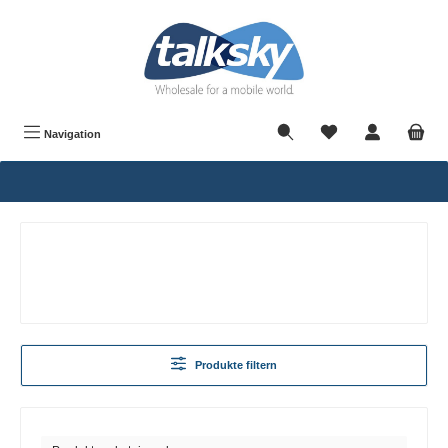
alt springen
Navigation
Produkte filtern