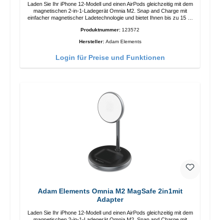
Laden Sie Ihr iPhone 12-Modell und einen AirPods gleichzeitig mit dem
magnetischen 2-in-1-Ladegerät Omnia M2. Snap and Charge mit
einfacher magnetischer Ladetechnologie und bietet Ihnen bis zu 15 W
max. Ausgabe. Mit 15 W Leistung und MagSafe-Technologie
Produktnummer:
123572
ermöglicht das Design mit einstellbarem Ladewinkel eine einfache
Anpassung der Ladeposition für das iPhone 12 für das beste Erlebnis.
Hersteller:
Adam Elements
Funktionen Kabellose Ladeleistung von bis zu 15 W für schnelles
Laden Kompatibel mit der MagSafe-Technologie für Ihr iPhone 12-
Login für Preise und Funktionen
Serie Laden Sie Ihr iPhone bequem vertikal oder horizontal auf Auf
Komfort ausgelegt Kabelloses Laden Ihres kabellosen AirPods-
Gehäuses mit einer maximalen Ausgangsleistung von 5 W Intelligente
Lade-LED-Anzeige
Adam Elements Omnia M2 MagSafe 2in1mit
Adapter
Laden Sie Ihr iPhone 12-Modell und einen AirPods gleichzeitig mit dem
magnetischen 2-in-1-Ladegerät Omnia M2. Snap and Charge mit