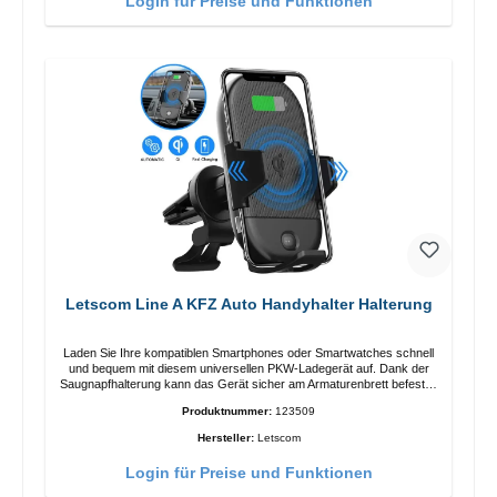
Login für Preise und Funktionen
Letscom Line A KFZ Auto Handyhalter Halterung
Laden Sie Ihre kompatiblen Smartphones oder Smartwatches schnell
und bequem mit diesem universellen PKW-Ladegerät auf. Dank der
Saugnapfhalterung kann das Gerät sicher am Armaturenbrett befestigt
werden. Hinweis: Ein Car-Charger ist nicht im Lieferumfang enthalten.
Produktnummer:
123509
Eigenschaften Output: Schnellladen: 15 W / 10 W Standardladen: 5 W
QI-Standard Farbe: Schwarz
Hersteller:
Letscom
Login für Preise und Funktionen