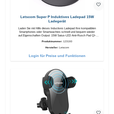
Letscom Super P Induktives Ladepad 15W
Ladegerät
Laden Sie mit Hilfe dieses Inductives Ladepad Ihre kompatiblen
Smartphones oder Smartwachtes schnell und bequem wieder
auf.Eigenschaften Output: 15W Satus-LED Anti-Rusch Pad QI-
Standart Farbe: SchwarzColor: blackLiferumfang Ladepad Anleitung
Produktnummer:
123193
Kabel
Hersteller:
Letscom
Login für Preise und Funktionen