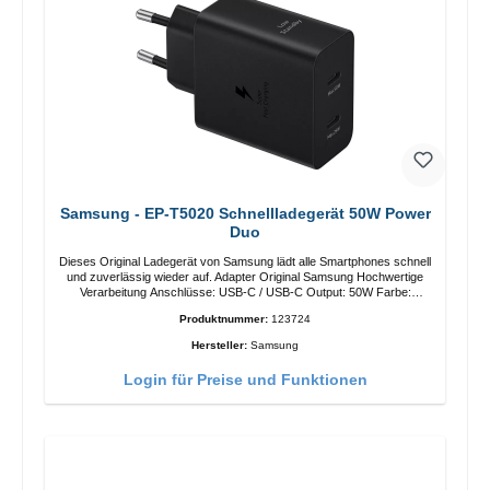
Samsung - EP-T5020 Schnellladegerät 50W Power
Duo
Dieses Original Ladegerät von Samsung lädt alle Smartphones schnell
und zuverlässig wieder auf. Adapter Original Samsung Hochwertige
Verarbeitung Anschlüsse: USB-C / USB-C Output: 50W Farbe:
Schwarz Kabel Länge: 1m USB-A / USB-C zu USB-C Farbe:
Produktnummer:
123724
Schwarz/li>
Hersteller:
Samsung
Login für Preise und Funktionen