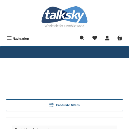
alt springen
Navigation
Produkte filtern