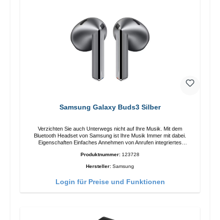
Samsung Galaxy Buds3 Silber
Verzichten Sie auch Unterwegs nicht auf Ihre Musik. Mit dem
Bluetooth Headset von Samsung ist Ihre Musik Immer mit dabei.
Eigenschaften Einfaches Annehmen von Anrufen integriertes
Mikrophone Ergonomisches Design Schutzklasse:IP57 Farbe:Silber
Produktnummer:
123728
Technische Daten: Bluetooth: 5.4 Reichweite: 10m Ladezeit: 2h
Laufzeit: 6h/30h ohne ANC, 5h/24h mit ANC Aufladen mit: USB-C/li>
Hersteller:
Samsung
Lieferumfang Galaxy Buds3 Kabel: USB zu USB-C 2x earGels
Ohrbügel Kurzanleitung / Garantie / Warnhinweise
Login für Preise und Funktionen