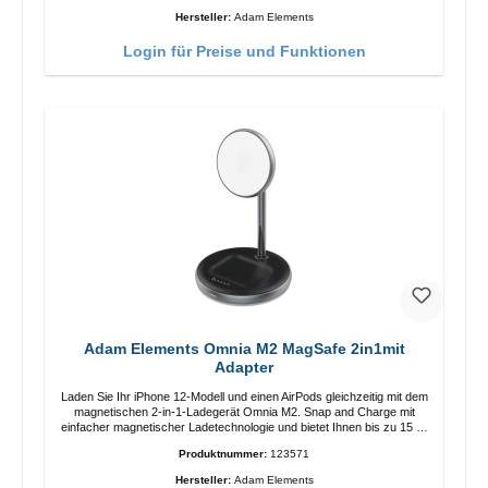
Anpassung der Ladeposition für das iPhone 12 für das beste Erlebnis.
Hersteller:
Adam Elements
Funktionen Kabellose Ladeleistung von bis zu 15 W für schnelles
Laden Kompatibel mit der MagSafe-Technologie für Ihr iPhone 12-
Login für Preise und Funktionen
Serie Laden Sie Ihr iPhone bequem vertikal oder horizontal auf Auf
Komfort ausgelegt Kabelloses Laden Ihres kabellosen AirPods-
Gehäuses mit einer maximalen Ausgangsleistung von 5 W Intelligente
Lade-LED-Anzeige
Adam Elements Omnia M2 MagSafe 2in1mit
Adapter
Laden Sie Ihr iPhone 12-Modell und einen AirPods gleichzeitig mit dem
magnetischen 2-in-1-Ladegerät Omnia M2. Snap and Charge mit
einfacher magnetischer Ladetechnologie und bietet Ihnen bis zu 15 W
max. Ausgabe. Mit 15 W Leistung und MagSafe-Technologie
Produktnummer:
123571
ermöglicht das Design mit einstellbarem Ladewinkel eine einfache
Anpassung der Ladeposition für das iPhone 12 für das beste Erlebnis.
Hersteller:
Adam Elements