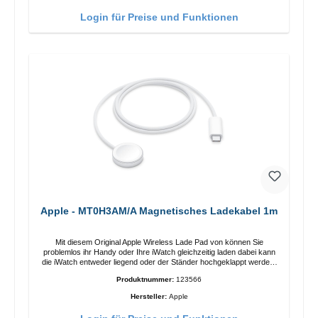
Funktionen Kabellose Ladeleistung von bis zu 15 W für schnelles
Laden Kompatibel mit der MagSafe-Technologie für Ihr iPhone 12-
Login für Preise und Funktionen
Serie Laden Sie Ihr iPhone bequem vertikal oder horizontal auf Auf
Komfort ausgelegt Kabelloses Laden Ihres kabellosen AirPods-
Gehäuses mit einer maximalen Ausgangsleistung von 5 W Intelligente
Lade-LED-Anzeige
Apple - MT0H3AM/A Magnetisches Ladekabel 1m
Mit diesem Original Apple Wireless Lade Pad von können Sie
problemlos ihr Handy oder Ihre iWatch gleichzeitig laden dabei kann
die iWatch entweder liegend oder der Ständer hochgeklappt werden.
Eigenschaften Schnelles Kabelloses Laden Farbe: Weiss
Produktnummer:
123566
Hersteller:
Apple