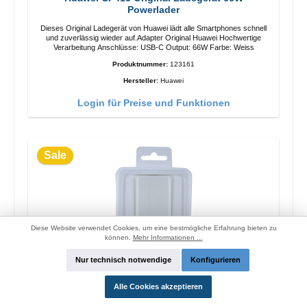
Powerlader
Dieses Original Ladegerät von Huawei lädt alle Smartphones schnell
und zuverlässig wieder auf.Adapter Original Huawei Hochwertige
Verarbeitung Anschlüsse: USB-C Output: 66W Farbe: Weiss
Produktnummer:
123161
Hersteller:
Huawei
Login für Preise und Funktionen
Sale
Diese Website verwendet Cookies, um eine bestmögliche Erfahrung bieten zu
können.
Mehr Informationen ...
Nur technisch notwendige
Konfigurieren
Alle Cookies akzeptieren
OPPO OP52JAEH Original Ladegerät 10W