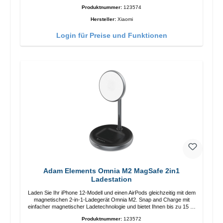
Länge: 1m USB-A zu USB-C Farbe: Weiss
Produktnummer:
123574
Hersteller:
Xiaomi
Login für Preise und Funktionen
Adam Elements Omnia M2 MagSafe 2in1
Ladestation
Laden Sie Ihr iPhone 12-Modell und einen AirPods gleichzeitig mit dem
magnetischen 2-in-1-Ladegerät Omnia M2. Snap and Charge mit
einfacher magnetischer Ladetechnologie und bietet Ihnen bis zu 15 W
max. Ausgabe. Mit 15 W Leistung und MagSafe-Technologie
Produktnummer:
123572
ermöglicht das Design mit einstellbarem Ladewinkel eine einfache