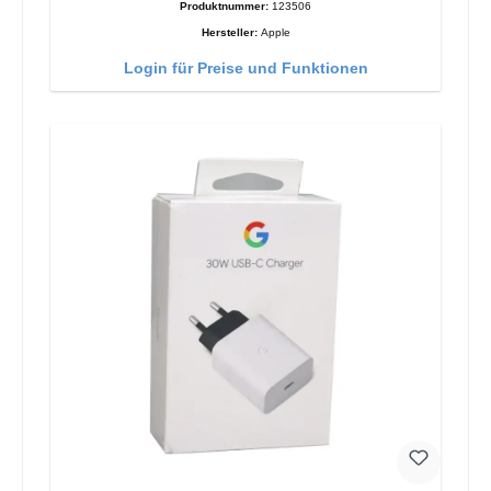
Produktnummer:
123506
Hersteller:
Apple
Login für Preise und Funktionen