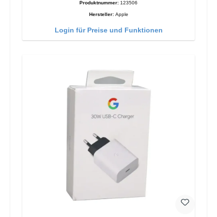
Produktnummer:
123506
Hersteller:
Apple
Login für Preise und Funktionen