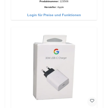
Produktnummer:
123506
Hersteller:
Apple
Login für Preise und Funktionen